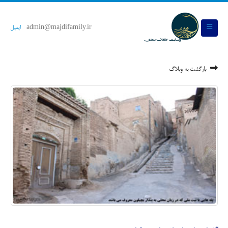
admin@majdifamily.ir
ایمیل
بازگشت به وبلاگ