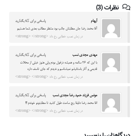
نظرات (3)
آیهام
پاسخی برای %s بگذارید
آقا محمد رضا جان مطلبتان جالب بود منتظر مطالب بعدی شما هستیم
در زمان نصب خطایی رخ داد: <strong> </strong>
مهدی مجدی نسب
پاسخی برای %s بگذارید
با این که 26 سالمه و همیشه دزفول بودم ولی هنوز خیلی از محلات
قدیمی و آثار باستانیشو نمیشناسم و ندیدم که جای تاسف داره
در زمان نصب خطایی رخ داد: <strong> </strong>
مونس فرزند حمید رضا مجدی نسب
پاسخی برای %s بگذارید
اقا محمد رضا دقیقا ربع ساعت طول کشید تا مطلبتونو خوندم !!!
در زمان نصب خطایی رخ داد: <strong> </strong>
دیدگاهتان را بنویسید