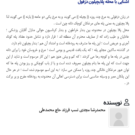
آشنایی با محله پلابچیلون دزفول
در زبان دزفولی به مرغ چند روزه (( بچیله )) می گویند و به مرغ یکی دو ماهه (( بارنه )) می گویند لذا
پلا بچیلون به معنی پله های مرغکان کوچک دانه چین است .
محل پلا بچیلون در محدوده بین بندار خراطون و بندار کرناسیون حوالی منازل آقایان پزشکی ؛
عادلیان و طیب زاده که از معاریف محترم آن منطقه اند ؛ قرار دارد و شامل حدود هفتاد پله کوتاه
آجری و عریض است ؛ این پله ها مشرف به رودخانه است و امتداد آن هم ؛ بندار بچیلون نام دارد.
در گذشته ساکنین مجاور پله ؛ که یک بافت قدیمی و بومی است ؛ مرغ و خروسان خود را برای دانه
چینی در پله ها و کوچه رها می کردند ؛ که کم و بیش هنوز هم ؛ این کار مرسوم است و شاید از این
جهت است که این پله ها بنام بچیلون معروف شده است و یا از باب کوچکی و ریز بودن پله ها که
توان عبور مرغکان خانگی چند روزه را ممکن می سازد ؛ به این اسم موسوم شده است ؛ در هر حال
این پلکان معبر و وسیله مناسبی است برای دسترسی اهالی آن محدوده به رودخانه مفرح و پر برکت
دز .
نویسنده
محمدرضا مجدی نسب فرزند حاج محمدعلی