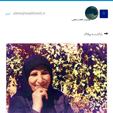
admin@majdifamily.ir
ایمیل
بازگشت به وبلاگ