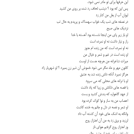
این حرفها برای تو مادر نمی شود.
پس این که بود ؟ دیشب لحاف رد شده بر روی من كشید
لیوان آب از بغل من كنار زد
در نصفه های شب یك خواب سهمناك و پریدم به حال تب
نزدیك های صبح
او باز زیر پای من اینجا نشسته بود آهسته با خدا
راز و نیاز داشت نه او نمرده است
نه او نمرده است كه من زنده ام هنوز
او زنده است در غم و شعر و خیال من
میراث شاعرانه من هرچه هست از اوست
كانون مهر و ماه مگر می شود خموش آن شیر زن بمیرد ؟ او شهریار زاد
هرگز نمیرد آنكه دلش زنده شد به عشق
او با ترانه های محلی كه می سرود
با قصه های دلكش و زیبا كه یاد داشت
از عهد گاهواره كه بندش كشید و بست
اعصاب من به ساز و نوا كوك كرده بود
او شعر و نغمه در دل و جانم به خنده كاشت
وانگه به اشك های خود آن كشته آب داد
لرزید و برق زد به من آن اهتزاز روح
وز اهتزاز روح گرفتم هوای ناز
تا ساختم برای خود از عشق عالمی