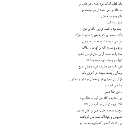
یك قطره اشك مزد همه زجر های او
اما خلاص می شود از سر نوشت من
مادر بخواب خوش
منزل مباركت
آینده بود و قصه ی بی مادری من
ناگاه ضجه ای كه به هم زد سكوت مرگ
من می دویدم از وسط قبر ها برون
او بود و سر به ناله بر آورده از مفاك
خود را به ضعف از پی من باز می كشید
دیوانه و رمیده دویدم به ایستگاه
خود را به هم فشرده خزیدم میان جمع
ترسان ز پشت شیشه در آخرین نگاه
باز از آن سفید پوش و همان كوشش و تلاش
چشمان نیمه باز
از من جدا مشو
می آمدیم و كله من گیج و منگ بود
انگار جیوه در دل من آب می كنند
پیچیده صحنه های زمین و زمان به هم
خاموش و خوفناك همه می گریختند
می گشت آسمان که بکوبد به مغز من