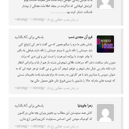
به به مرسی زندایی خودمی دیگه متنت مثل همیشه قشنگ بودو
گیرامثل انوقتایی که شاگردت در مجله اطلاعات هفتگی از نوشتار
قشنگت تشکر کرده بود…………
در زمان نصب خطایی رخ داد: <strong> </strong>
فرو آن مجدی نسب
پاسخی برای %s بگذارید
یادش بخیر ما درم را میگم همون که می گفت با هر کی ازدواج کنی
باید حرمتش را نگه داری تا مردم حرمتش را نگه دارند.خیاطی یاد بگیر
تا چادر خودت یا پیژامه شو هرت را دست این و اون ندی که برات
بدوزن مادر میکفت دختر اگه سرتخت طلای شوهرش بشینه باز هم از بابا و برادراش انتظار
داره نکنه مادر بی خیال مادر شوهر و خواهر شوهر آت بشی و می گفت تو هر خونه ای که به
عنوان عروس پا میذارین باید با هر کارتون یه رحمت باد برام بفرستيد.یادت بخیرمادر نیستی
که توصیه های مادرانه حالا را بشنوی یا ببینی.فروغ خان طبق معمول عالی بود
در زمان نصب خطایی رخ داد: <strong> </strong>
زهرا جاویدنیا
پاسخی برای %s بگذارید
کاش همه میتونستن این مطالب رو بخونن وبرای بچه های بزرگشون
که کوجیک موندن کمی احساس مسثولیت کنن.وبراشون ارج بذارن.
در زمان نصب خطایی رخ داد: <strong> </strong>