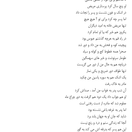
او پنج سال كرد پرستاری مریض
در اشك و خون نشست و پسر را نجات داد
اما پسر چه كرد برای تو ؟ هیچ هیچ
تنها مریض خانه به امید دیگران
یكروز هم خبر كه بیا او تمام كرد
در راه قم به هرچه گذشتم عبوس بود
پیچیده كوه و فحش به من داد و دور شد
صحرا همه خطوط كج و كوله و سیاه
طومار سرنوشت و خبر های سهمگین
دریاچه هم به حال من از دور می گریست
تنها طواف دور ضریح و یكی نماز
یك اشك هم به سوره یاسین من چكید
مادر به خاك رفت
آن شب پدر به خواب من آمد ، صداش كرد
او هم جواب داد یك دود هم گرفت به دور چراغ ماه
معلوم شد كه مادره از دست رفتنی است
اما پدر به غرفه باغی نشسته بود
شاید كه جان او به جهان بلند برد
آنجا كه زندگی ستم و درد و رنج نیست
این هم پسر كه بدرقه اش می كند به گور