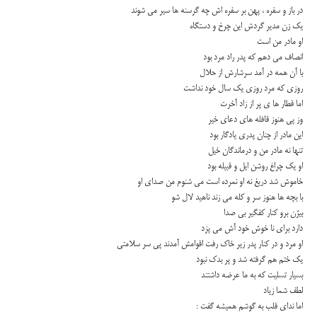
در باز و سفره ، پهن بر سفره اش چه گرسنه ها سیر می شوند
یك زن مدیر گردش این چرخ و دستگاه
او مادر من است
انصاف می دهم كه پدر راد مرد بود
با آن همه در آمد سرشارش از حلال
روزی كه مرد روزی یك سال خود نداشت
اما قطار ها ی پر از زاد آخرت
وز پی هنوز قافله های دعای خیر
این مادر از چنان پدری یادگار بود
تنها نه مادر من و درماندگان خیل
او یك چراغ روشن ایل و قبیله بود
خاموش شد دریغ نه او نمرده است می شنوم من صدای او
با بچه ها هنوز سر و كله می زند ناهید لال شو
بیژن برو كنار كفگیر بی صدا
دارد برای نا خوش خود آش می پزد
او مرد و در كنار پدر زیر خاك رفت اقوامش آمدند پی سر سلامتی
یك ختم هم گرفته شد و پر بدك نبود
بسیار تسلیت كه به ما عرضه داشتند
لطف شما زیاد
اما ندای قلب به گوشم همیشه گفت :