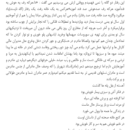
این رفتار دو گانه را نمی فهمیدم ووقتی ازش می پرسیدیم می گفت : «دا،هرکه رف یه حوش یه
فنداّموزه هرکه رف صدحوش صد فند اموزه»هرکس به یک خانه رفت یک رفتار (گاه ناپسند)یاد
میگیرد واگربه صد خانه رفت صد رفتار) .یادم می آید پس انداز روزهای مبادا یمان را هم از او آموختیم
اول سال نو یعنی درست بعداز دید وبازدیدها و تعطیلات قلکی را که نجار برایش از چوب ساخته بود
برقرارمیکرد و آخر شب هرچه که از مخارج آن روز باقی می ماند درون آن میریخت تا نزدیکیهای
سال نو بعدی برای تهیه ی سوروسات میهمانها وخرید لباسهای پلو خوری و نو نوار کردن ما که
تعدادمان چندان هم کم نبود وانصافا مادرم در حسابگری و جور کردن دخل وخرج مثل مدیران مالی
کارتل ها و تراستها عمل می کرد .یادم می آید چیز دور ریختنی وفاسد شدنی کمتر در خانه ی ما پیدا
میشد میوه ها و سبزیها تا تروتازه بود یاما بهشان امانفاسد شدن نمیدادیم یا اینکهتبدیل به مربا و
ترشی و سرکه ی خانگی دست ساز و خالص و رّب میشد .خیلی حرفهای دیگرهم درباره ی مادرم و
آموزهایش دارم اما ترجیح میدهم شعر (مادر)استاد شهریار را که وصف حال مادرانی از جنس مادرمن
است و مادران نسلهای قدیمی تر ،به شما تقدیم میکنم امیدوارم عمر مادران شما و مادرمن طولانی
و پر برکت باشد
آهسته از بغل پله ها گذشت
در فکر آش و سبزی بیمار خویش بود
اما گرفته دور و برش هاله ای سیاه
او مرده است و باز پرستار حال ماست
در زندگی ما همه جا وول می خورد
هر كنج خانه صحنه ای از داستان اوست
در ختم خویش هم به سر و كار خویش بود