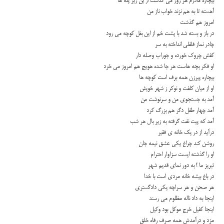
بیچاره مادرم هر روز می گذشت از ین زیر پله ها
آهسته تا به هم نزند خواب ناز من
امروز هم گذشت
در باز و بسته شد با پشت خم از این بغل كوچه می رود
چادر نماز فلفلی انداخته به سر
كفش چروك خورده و جوراب وصله دار
او فكر بچه هاست هر جا شده هویج هم امروز می خرد
بیچاره پیرزن همه برف است كوچه ها
او از میان كلفت و نوكر ز شهر خویش
آمد به جستجوی من و سرنوشت من
آمد چهار طفل دگر هم بزرگ كرد
آمد كه پیت نفت گرفته به زیر بال هر شب
درآید از در یك خانه ی فقیر
روشن كند چراغ یكی عشق نیمه جان
او را گذشته ایست سزاوار احترام
تبریز ما ! به دور نمای قدیم شهر
در باغ بیشه خانه مردی است با خدا
هر صحن و هر سراچه یكی دادگستری
اینجا به داد ناله مظلوم می رسند
اینجا كفیل خرج موكل بود وكیل
مزد و درآمدش همه صرف رفاه خلق