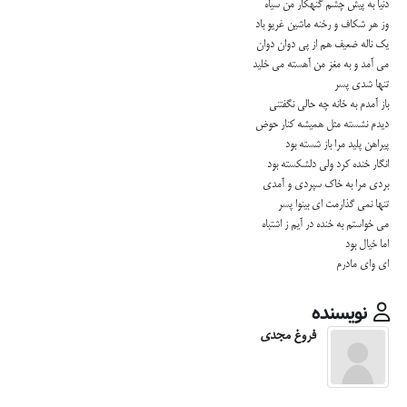
دنیا به پیش چشم گنهكار من سیاه
وز هر شكاف و رخنه ماشین غریو باد
یك ناله ضعیف هم از پی دوان دوان
می آمد و به مغز من آهسته می خلید
تنها شدی پسر
باز آمدم به خانه چه حالی نگفتنی
دیدم نشسته مثل همیشه كنار حوض
پیراهن پلید مرا باز شسته بود
انگار خنده كرد ولی دلشكسته بود
بردی مرا به خاك سپردی و آمدی
تنها نمی گذارمت ای بینوا پسر
می خواستم به خنده در آیم ز اشتباه
اما خیال بود
ای وای مادرم
نویسنده
فروغ مجدی