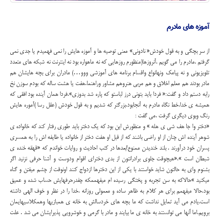
آموزه های مادرم
از سر بچگی و به قول خودش« نادونی» معنی توصیه ها و آموزه هایش را نمی فهمیدم یا جدی نمی
گرفتم .مادرم را می گویم .آنروزها(منظورم روزهایی که نه ماهواره بود نه اینترنت نه شبکه های متعدد
تلویزیونی و نه پیامک ونهانواع واقسام برنامه های آموزشی ووو…) مادران برای بچه هایشان هم
مادر بودند هم معلم اخلاق و هم مربی هنروهم مشاور وراهنما.هفت یا هشت ساله که بودم سوزن نخ
رابه دستم داد و گفت:« فردا باید بتونی درز لباستو که پاره شد بدوزی».فردا همان آینده بود افقی که
همیشه ی خدا،خط نگاه مادرم به آنجابود.بزرگتر که شدیم و به قول خودش (عقل رسا )آموره هایش
رنگ وبوی دیگری گرفت .می گفت :
«دختر وا جا هف شی ی هله » و منظورش این بود که یک دختر باید طوری رفتار کند که خانواده ی
شوهر آینده اش چنان از او راضی باشند که از قبل او هفت دختر از خانواده یا طایفه اش را به همسری
پسران خود درآورند . بلند خندیدن ممنوع!بعدها در کتب احادیث و روایات خواندم که «قهقه خنده ی
شبطان است ».«هیچوقت جلوی برادرانتون از بدی دخترای اقوام ودوست و آشنا حرفی نزنید اگر
بشنوم وای به حالتون شاید خواستند با یکی از این دخترها ازدواج کنند اونوقت از چشم میفتن و گناه
میکنید »حالاکه به سن تجربه و پختگی رسیده ام میفهممکه چفدرحرفهایش حساب شده و عمیق
بود.حالا میفهمم برای هر کلام به ظاهر ساده و معمولی روزانه ،خدا را در نظر و خوف الهی داشته
است.یادم می آید تمایل نداشت که ما بچه های خردسالش به خانه ی همبازیها وهمکلاسیهایمان
برویم.اما آنها می توانستند به خانه ی ما بیایند و مادر با گرمی و خوشرویی پذیرایشان می شد . علت