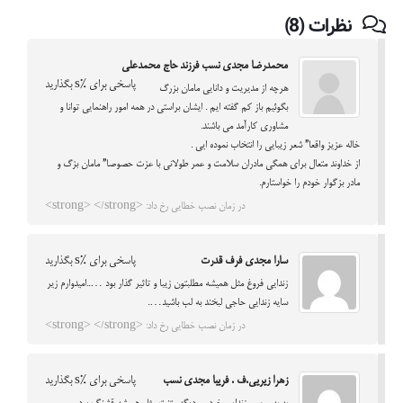
نظرات (8)
محمدرضا مجدی نسب فرزند حاج محمدعلی
پاسخی برای %s بگذارید
هرچه از مدیریت و دانایی مامان بزرگ
بگوئیم باز کم گفته ایم . ایشان براستی در همه امور راهنمایی توانا و
مشاوری کارآمد می باشند.
خاله عزیز واقعا” شعر زیبایی را انتخاب نموده ایی .
از خداوند متعال برای همگی مادران سلامت و عمر طولانی با عزت حصوصا” مامان بزگ و
مادر بزگوار خودم را خواستارم.
در زمان نصب خطایی رخ داد: <strong> </strong>
سارا مجدی فرف قدرت
پاسخی برای %s بگذارید
زندایی فروغ مثل همیشه مطلبتون زیبا و تاثیر گذار بود …..امیدوارم زیر
سایه زندایی حاجی لبخند به لب باشید….
در زمان نصب خطایی رخ داد: <strong> </strong>
زهرا زیریی.ف . فریبا مجدی نسب
پاسخی برای %s بگذارید