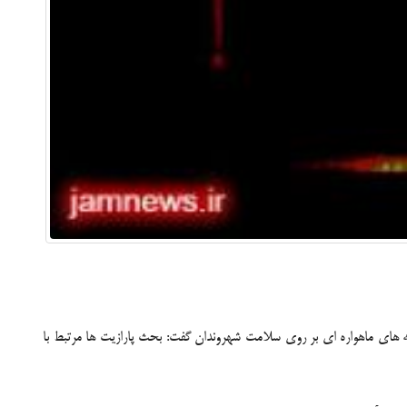
ه های ماهواره ای بر روی سلامت شهروندان گفت: بحث پارازیت ها مرتبط با