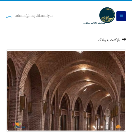
admin@majdifamily.ir
ایمیل
بازگشت به وبلاگ