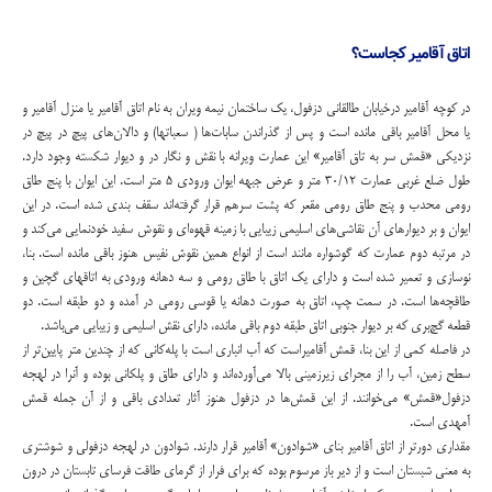
اتاق آقامیر کجاست؟
در کوچه آقامیر درخیابان طالقانی دزفول، یک ساختمان نیمه ویران به نام اتاق آقامیر یا منزل آقامیر و
یا محل آقامیر باقی مانده است و پس از گذراندن سابات‌ها ( سعباتها) و دالان‌های پیچ در پیچ در
نزدیکی «قمش سر به تاق آقامیر» این عمارت ویرانه با نقش و نگار در و دیوار شکسته وجود دارد.
طول ضلع غربی عمارت ۳۰/۱۲ متر و عرض جبهه ایوان ورودی ۵ متر است. این ایوان با پنج طاق
رومی محدب و پنج طاق رومی مقعر که پشت سرهم قرار گرفته‌اند سقف بندی شده است. در این
ایوان و بر دیوارهای آن نقاشی‌های اسلیمی زیبایی با زمینه قهوه‌ای و نقوش سفید خودنمایی می‌کند و
در مرتبه دوم عمارت که گوشواره مانند است از انواع همین نقوش نفیس هنوز باقی مانده است. بنا،‌
نوسازی و تعمیر شده است و دارای یک اتاق با طاق رومی و سه دهانه ورودی به اتاقهای گچین و
طاقچه‌ها است. در سمت چپ، اتاق به صورت دهانه یا قوسی رومی در آمده و دو طبقه است. دو
قطعه گچ‌بری که بر دیوار جنوبی اتاق طبقه دوم باقی مانده، دارای نقش اسلیمی و زیبایی می‌باشد.
در فاصله کمی از این بنا، قمش آقامیراست که آب انباری است با پله‌کانی که از چندین متر پایین‌تر از
سطح زمین، آب را از مجرای زیرزمینی بالا می‌آورده‌اند و دارای طاق و پلکانی بوده و آنرا در لهجه
دزفول«قمش» می‌خوانند. از این قمش‌ها در دزفول هنوز آثار تعدادی باقی و از آن جمله قمش
آمهدی است.
مقداری دور‌تر از اتاق آقامیر بنای «شوادون» آقامیر قرار دارند. شوادون در لهجه دزفولی و شوشتری
به معنی شبستان است و از دیر باز مرسوم بوده که برای فرار از گرمای طاقت فرسای تابستان در درون