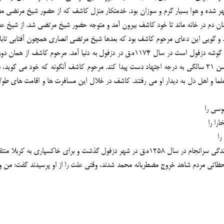
 شده و هوا بسیار گرم و سوزان بود. خدمتکار منزل کاشف که از حضور شیخ مرنضی مطلع
 در خانه ماند تا خود کاشف بیرون آمد و متوجه حضور شیخ مرتضی شد. از شیخ عذرخ
”. و گویی این دعای مرحوم کاشف بود که بعدها شیخ مرتضی انصاری همچون آفتابی تاب
مرحوم سید محمد کاشف دزفولی ملقب به سیدصدرالدین که از بزرگان سادات گوشه دزفول است در
استادان و علمای بزرگ عصر خود حداکثر استفاده علمی را کرد و توانست در سن 21 سالگی به درجه اجتهاد دست پیدا کند
ما و اهل دل به دیدار او می رفتند. کاشف در خلال این مسافرت ها و اقامت های طولا
وسی را
را را
را
تالیفات و آثار کاشف، بالغ بر یکصد جلد است. مرحوم کاشف پس از 84 سال زندگی سرانجام در سال 8
 از لحظاتی مردم شاهد خروج مضطربانه محمد شدند، وقتی علت را از او پرسیدند گفت: من