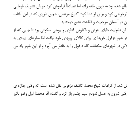
 شده بود به درون خانه رفته اما تصادفاً فراموش کرد جریان تشریف فرمایی
واهی کرد و برای او دعا کرد: “شیخ مرتضی، همین طوری که در این آفتاب
ان در آسمان مرجعیت و فقاهت تشیع درخشید.
 سال 1174ه.ق در دزفول به دنیا آمد. مرحوم کاشف از همان دوران طفولیت دارای هوش و ذکاوتی فطری و روحی ملکوتی بود تا جایی که از
. مرحوم کاشف آنگونه که خود می گوید، در شهر دزفول خریداری برای کالای پربهای خود نیافت لذا سفرهای زیادی به
نی در شهرهای مختلف، گاه دزفول را به خاطر می آورد و از این شهر یاد می
125ه.ق در شهر دزفول گذشت و برای خاکسپاری به کربلا منتقل شد. از کرامات شیخ محمد کاشف دزفولی نقل شده است که وقتی جنازه ی
 وقتی شروع به غسل نمودم سید چشم باز کرد و گفت: آقا محمد! اول وضو بگیر