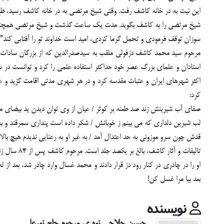
این نیت به در خانه کاشف رفت. وقتی شیخ مرتضی به در خانه کاشف رسید، ظهر
شیخ مرتضی را به کاشف بگوید. مدت یک ساعت گذشت و شیخ مرتضی همچنان دم
سوزان توقف فرمودی و تحمل گرما کردی، امید است خداوند تو را آفتابی کند
اکثر شهرهای ایران و عتبات مقدسه کرد و در هر شهری مدتی اقامت گزید و عل
کرد:
صفای آب شیرینش زند صد طعنه بر کوثر / عیان از وی توان دیدن ید بیضای م
لب شیرین دلداری که می بینم ز خوبانش / شکر داده است پنداری سمرقند و بخا
قدش چون سرو موزونی به حد اعتدال آمد / به غیر او به رعنایی ندیدم هیچ بالا 
او را در چادری در کنار رود دز قرار دادند و محمد غسال وارد چادر شد، بعد
بعد بیا مرا غسل کن!
نویسنده
حسین حلاجی نوه ی مرحوم حاج نورعلی