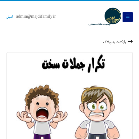
admin@majdifamily.ir
ایمیل
بازگشت به وبلاگ