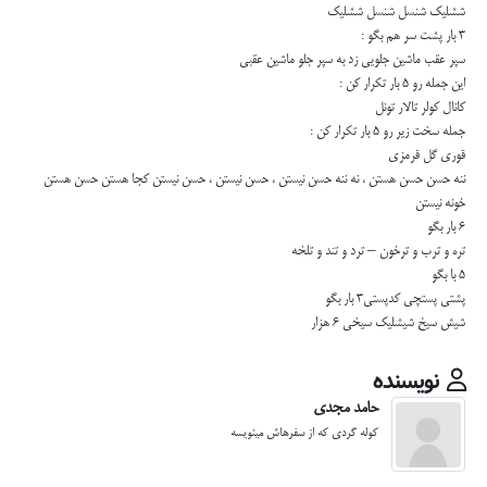
ششلیک شنسل شنسل ششلیک
3 بار پشت سر هم بگو :
سپر عقب ماشین جلویی زد به سپر جلو ماشین عقبی
این جمله رو ۵ بار تکرار کن :
کانال کولر تالار تونل
جمله سخت زیر رو ۵ بار تکرار کن :
قوری گل قرمزی
ننه حسن حسن هستن ، نه ننه حسن نیستن ، حسن نیستن ، حسن نیستن کجا هستن حسن هستن
خونه نیستن
6 بار بگو
تره و ترب و ترخون – ترد و تند و تلخه
5 با بگو
پشتی پستچی کدپستی3 بار بگو
شیش سیخ شیشلیک سیخی 6 هزار
نویسنده
حامد مجدی
کوله گردی که از سفرهاش مینویسه