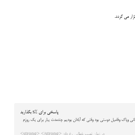
پاسخی برای %s بگذارید
ی وپاک وفامیل دوستی بود وقتی که آبادان بودیم چندمدت یبار برای یک روزم
در زمان نصب خطایی رخ داد: <strong> </strong>