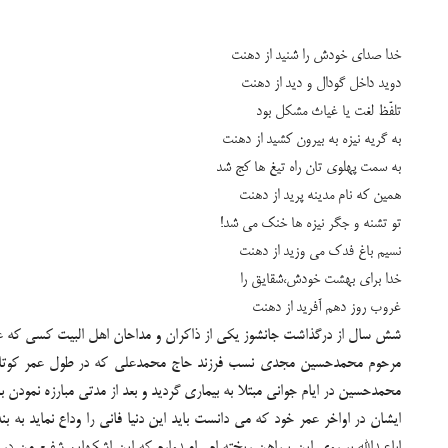
خدا صدای خودش را شنید از دهنت
دوید داخل گودال و دید از دهنت
تلفّظ لغت یا غیاث مشکل بود
به گریه نیزه به بیرون كشید از دهنت
به سمت پهلوی تان راه تیغ ها كج شد
همین كه نام مدینه پرید از دهنت
تو تشنه و جگر نیزه ها خنك می شد!
نسیم باغ فدك می وزید از دهنت
خدا برای بهشت خودش،شقایق را
غروب روز دهم آفرید از دهنت
شش سال از درگذاشت جانشوز یکی از ذاکران و مداحان اهل البیت کسی که عاشق
مرحوم محمدحسین مجدی نسب فرزند حاج محمدعلی که در طول عمر کوتاهی که ا
محمدحسین در ایام جوانی مبتلا به بیماری گردید و بعد از مدتی مبارزه نمودن با بیماری در تیرماه 1385 در سن 30سالگی به معشوق
ایشان در اواخر عمر خود که می دانست باید این دنیا فانی را وداع نماید به 
اباعبدالله بر روی این پیراهن ریخته ام . امیدوارم که این اشکهایم شفیع من در 