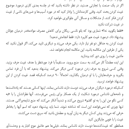
اگر در یک صنعت یا تجارتی هستید، در نظر داشته باشید که در جلسه بعدی کاری درمورد موضوع
غیبت کردن بحث کنید. وقتی کارمندانتان را وادار کنید که در مورد آسیب‌ها و ضررهای ناشی از غیبت
کردن فکر کنند، از مشکلات و مسائل آتی جلوگیری خواهید کرد.
در غیبت شرکت نکنید
«فقط بگویید نه!» شعاری بود که بانو نانسی ریگان برای کاهش مصرف موادمخدر درمیان جوانان
پیشنهاد داد. درمورد غیبت هم کاربرد دارد: فقط انجامش ندهید!
غیبت کردن به حداقل دو نفر نیاز دارد. یکی حرف می‌زند و دیگری تایید می‌کند. اگر قبول نکنید که
یکی از طرفین این مکالمه باشید، این مکالمه انجام نخواهد شد.
ماشین غیبت را روی دور کند بیندازید
این ایده مطمئناً کار می‌کند. به سمت منبع بروید. مستقیماً با فرد موردنظر یا هدف غیبت حرف بزنید.
وقتی کسی شروع به حرف زدن درمورد کسی دیگر می‌کند، پیشنهاد بدهید که با آن فرد تماس
بگیرید و حرف‌هایتان را با او درمیان بگذارید. احتمالاً ۹۰ درصد کسانیکه قصد غیبت کردن از این
پیشنهاد خواهند ترسید.
کسانیکه درمورد دیگران حرف می‌زنند دوست دارند ناشناس بمانند. اینها کسانی هستند که یادداشت‌ها
و نامه‌های ناشناس درمورد شکایت از یک همکار برای رئیس می‌فرستند. آنها نظراتشان را با «به
کسی نگو من این را به تو گفتم» شروع می‌کنند و شدیداً انکار می‌کنند که منبع شایعه‌پراکنی هستند.
تنها چیزی که نمی‌خواهند این است که شناخته شوند. شما باید پیشنهاد دهید که اسم آنها را بخاطر
حرفی که می‌زنند پیش کسان دیگر به زبان آورید و مطمئن باشید که سریع دست می‌کشند.
غیبت را با خوبی جایگزین کنید
همانطور که غیبت‌کننده‌ها دوست دارند ناشناس بمانند، خیلی‌ها هم عاشق موج اخبار بد و وحشت‌آور