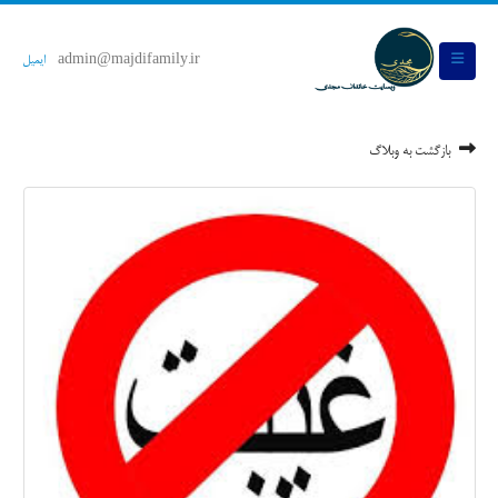
admin@majdifamily.ir
ایمیل
بازگشت به وبلاگ