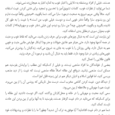
هستند. خیلی از افراد پرمشغله به دلایلی با اخبار خوب به اندازه اخبار بد هیجان‌زده نمی‌شوند.
شما می‌توانید از نظرات خوب، کلمات تشویق‌آمیز یا تحسین و تمجید برای خنثی کردن غیبت استفاده
کنید. مثلاً وقتی مریم شروع به صحبت درمورد سارا می‌کند، شما بگویید، «میدونی واقعاً دوست ندارم
این رو بشنوم. سارا واقعاً دختر خوبی است و دوست خیلی خوب من است.» یا غیبت را به طور کل
نادیده بگیرید و بگویید، «میدونی چیه؟ من سارا رو دیدم، اون خیلی دختر خوب و مهربانیه!» از کلمات
خوب بعنوان سپری درمقابل بدی استفاده کنید.
این نیازمند این است که به دنبال چیزهای خوب برای حرف زدن باشید. می‌دانید که نقاط خوب و مثبت
در همه آدمها وجود دارد. حتی هیتلر هم عاشق حیوانات و هنر بود! اینکار عوارض جانبی مثبت و خوبی
هم به دنبال دارد. وقتی روزتان را با خوب به جای بد شروع می‌کنید، زندگیتان را روشن‌تر می‌کنید.
خوبی‌های زیادی در دنیا وجود دارد، فقط باید به دنبال آن باشید و درمورد آن حرف بزنید.
قانون طلایی را اعمال کنید
بعضی از خوانندگان ما افراد مذهبی نیستند. و خیلی از کسانیکه این مطلب را برایشان بفرستید هم
ممکن است مذهبی نباشید. درواقع این مقاله اصلاً مقاله مذهبی نیست که غیبت را از دید مذهب
بررسی کنید. اما قوانین اسلام و ادیان دیگر هم در این زمینه قابل اجرا است.
از دیدگاه دین، غیبت کردن گناهی مخرب است. درست مثل تاریکی که روشنی آن را از بین می‌برد،
غیبت هم با مهربانی و ملاحظه از بین می‌رود.
سعی کنید محبت و مهربانی را در خانه و محل‌کارتان پراکنده کنید. اگر دوست داشتید این مقاله را
برای کسانیکه که می‌دانید در دام غیبت گرفتار هستند، بفرستید تا به آنها برای از بین بردن این عادت
ناپسند کمک کنید.
شما هم در دام غیبت افتاده‌اید؟ آیا موفق به ترک آن شدید؟ چطور؟ ما را با نظرات و پیشنهادات خود