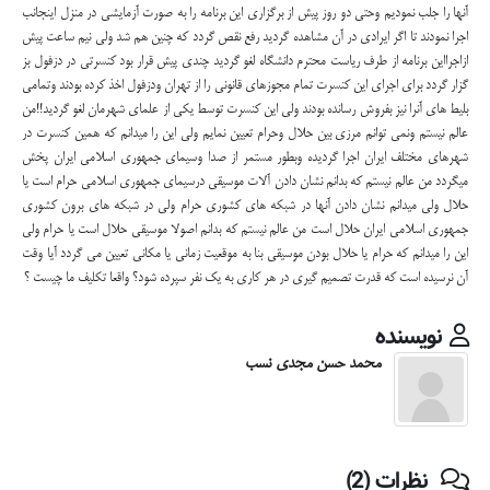
آنها را جلب نمودیم وحتی دو روز پیش از برگزاری این برنامه را به صورت آزمایشی در منزل اینجانب
اجرا نمودند تا اگر ایرادی در آن مشاهده گردید رفع نقص گردد که چنین هم شد ولی نیم ساعت پیش
ازاجرااین برنامه از طرف ریاست محترم دانشگاه لغو گردید چندی پیش قرار بود کنسرتی در دزفول بز
گزار گردد برای اجرای این کنسرت تمام مجوزهای قانونی را از تهران ودزفول اخذ کرده بودند وتمامی
بلیط های آنرا نیز بفروش رسانده بودند ولی این کنسرت توسط یکی از علمای شهرمان لغو گردید!!من
عالم نیستم ونمی توانم مرزی بین حلال وحرام تعیین نمایم ولی این را میدانم که همین کنسرت در
شهرهای مختلف ایران اجرا گردیده وبطور مستمر از صدا وسیمای جمهوری اسلامی ایران پخش
میگردد من عالم نیستم که بدانم نشان دادن آلات موسیقی درسیمای جمهوری اسلامی حرام است یا
حلال ولی میدانم نشان دادن آنها در شبکه های کشوری حرام ولی در شبکه های برون کشوری
جمهوری اسلامی ایران حلال است من عالم نیستم که بدانم اصولا موسیقی حلال است یا حرام ولی
این را میدانم که حرام یا حلال بودن موسیقی بنا به موقعیت زمانی یا مکانی تعیین می گردد آیا وقت
آن نرسیده است که قدرت تصمیم گیری در هر کاری به یک نفر سپرده شود؟ واقعا تکلیف ما چیست ؟
نویسنده
محمد حسن مجدی نسب
نظرات (2)