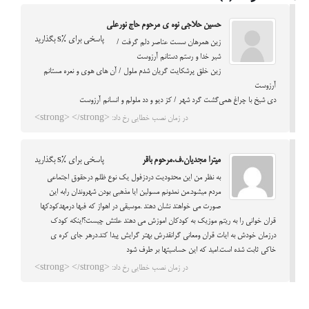
حسین حلاجی نوه ی مرحوم حاج نورعلی
پاسخی برای %s بگذارید
زین همرهان سست عناصر دلم گرفت /
شیر خدا و رستم دستانم آرزوست
زین خلق پرشکایت گریان شدم ملول / آن‌ های هوی و نعره مستانم
آرزوست
دی شیخ با چراغ همی‌گشت گرد شهر / کز دیو و دد ملولم و انسانم آرزوست
در زمان نصب خطایی رخ داد: <strong> </strong>
میترا مجدیان.ف.مرحوم باقر
پاسخی برای %s بگذارید
به نظر من این محدودیت دردزفول یک نوع ظلم درحقوق اجتماعی
مردم میشود.من نمدونم مسولین ایا مذهبی بودن شهروندان رابه این
صورت می خواهند نشان دهند .موسیقی در اهواز که فبها درمهدکودکها
قران خوانی را به ریتم موزیک به کودکان اموزش می دهند علتش چیست؟اینکه کودک
درزمان خودش به ایات قران ومعانی گرانقدرش بهتر گرایش پیدا کند.درهر جای کره ی
خاکی ثابت شده است.امید که این حساسیتها بر طرف شود
در زمان نصب خطایی رخ داد: <strong> </strong>