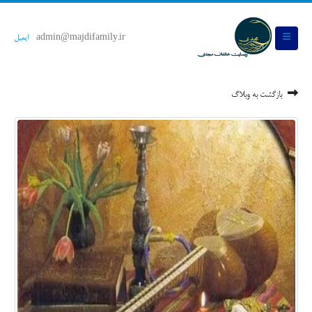
admin@majdifamily.ir
ایمیل
بازگشت به وبلاگ