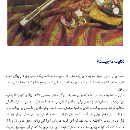
تکلیف ما چیست؟
اداره ای را تصور نمایید که به جای یک مدیر ده مدیر داشته باشد ویک ارباب رجوعی برای انجام
کاری به این اداره مراجعه نماید وده دستور مختلف برای این ارباب رجوع صادر گردد بیچاره این ارباب
رجوع
با این مفدمه به عرض میرسانم که برای همایش بزرگ خاندان مجدی تلاش زیادی گردید تا بتوانیم
این برنامه را با شکوه هر چه بهتر برگزار نماییم تمامی برنامه ها با همفکری جمعی از افراد خاندان
انتخاب گردید ومدیر برنامه ها آقای محمود مجدی نسب با صبر وحوصله بی مانندش این برنامه ها را
با زمان بندی دقیقی برای اجرا آماده کردند یکی از این برنامه ها اجرای موسیقی سنتی ایرانی بود که
قرار بود در مدت 20دقیقه با سه تصنیف اجرا گردد ما برای اجرا این برنامه مجوز های لازم را از
حراست دانشگاه گرفته بودیم نوع ساز ها ونوع تصنیف برای آنها مهم بود که در این مورد نیز رضایت