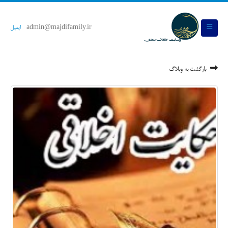
admin@majdifamily.ir
ایمیل
بازگشت به وبلاگ