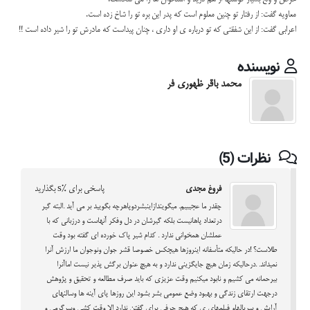
معاویه گفت: از رفتار تو چنین معلوم است که پدر این بره تو را شاخ زده است.
اعرابی گفت: از این شفقتی که تو درباره ی او داری ، چنان پیداست که مادرش تو را شیر داده است !!
نویسنده
محمد باقر ظهوری فر
نظرات (5)
فروغ مجدی
پاسخی برای %s بگذارید
چقدر ما عجیبیم. میگویندازاینبشردوپاهرچه بگویید بر می آید .البته گیر
درتعداد پاهانیست بلکه گیرشان در دل وفکر آنهاست و درزبانی که با
عملشان همخوانی ندارد . کدام شیر پاک خورده ای گفته بود وقت
طلاست؟ !در حالیکه متأسفانه اینروزها هیچکس خصوصا قشر جوان ونوجوان ما ارزش آنرا
نمیداند. .درحالیکه زمان هیچ جایگزینی ندارد و به هیچ عنوان برگش پذیر نیست اماآنرا
بیرحمانه می کشیم و نابود میکنیم وقت عزیزی که باید صرف مطالعه و تحقیق و پژوهش
درجهت ارتقای زندگی و بهبود وضع عمومی بشر بشود این روزها پای آینه ها وسالنهای
آرایش و سریالهاو فیلمهای ی که هیچ حرفی برای گفتن ندارد الا وقت کشی وسرگرمی و