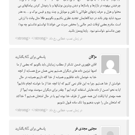
چرخیدن بیهوده در بازارها و پاساژها و دیدن ویترین بوتیکها و یا ردوبدل کردن پیامکهای بی
محتوا و هزل و حرف زدنهای طولانی با تلفن و موبایل و چت روم و فیس بوک و…به هدر
میرود شاید بهتر باشد در دیدگاهایمان تجدید نظری بکنیم و بگوییم طلا مثل وقت با ارزش
است .مادرم بعضی اوقات شعر جالبی را محض عبرت می خواند:تا توانستم ندانستم چه بود/
چون بدانستم ،توانستم نبود . پایدارومعزز باشید.
در زمان نصب خطایی رخ داد: <strong> </strong>
مژگان
پاسخی برای %s بگذارید
اقای ظهوری ضمن تشکر از مطلب زیبایتان باید بگویم که بعضی از ما
ادمها تیزبین داده های دیگران هستیم یعنی همان مرغ همسایه از انچه
خدا به خودمان داده غافلیم و همیشه از خدا گله داریم همیشه در حال
خواستن از خدا هستیم .چرا به این فکر نمی کنیم که ایا انچه خدا از ما خواسته انجام دادایم؟
ایا به نحو احسن از داده هایش استفاده کرده ایم ؟ چقدر برای دیگران سودمند بوده ایم؟ از
همه مهمتر ایا لیاقت این همه خوبی از طرف خدا بوده ایم یا در حال امتحان هستیم ؟ خداکند
که امتحان مان را خوب بدهیم وبا تک ماده قبول نشویم
در زمان نصب خطایی رخ داد: <strong> </strong>
مجتبی مجدی فر
پاسخی برای %s بگذارید