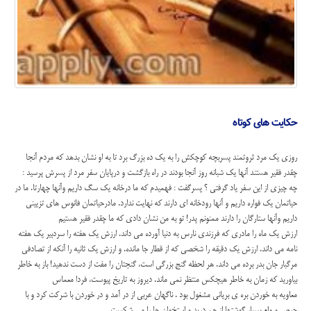
حکایت های کوتاه
روزی یک مرد ثروتمند پسربچه کوچکش را به یک ده بزرگ برد تا به او نشان بدهد که مردم آنجا
چقدر فقیر هستند آنها یک شبانه روز آنجا بودند در راه بازگشت و درپایان سفر مرد از پسرش پرسید :
چه چیزی از این سفر یاد گرفتی ؟ پسرگفت : فهمیدم که ما درخانه یک سگ داریم وآنها چهارتا. ما در
حیاتمان یک فواره داریم و آنها رودخانه ای دارند که نهایت ندارد. مادرحیاتمان فانوس های تزیینی
داریم وآنها ستارگان را دارند ممنونم پدر! تو به من نشان دادی که ما چقدر فقیر هستیم
ارزش يک ماه
را مادري که فرزندي نارس به دنيا آورده مي داند. ارزش يک هفته را سردبير يک هفته
نامه مي داند. ارزش يک دقيقه را شخصي که از قطار جا مانده. و ارزش يک ثانيه را آنکه از تصادفي
مرگبار جان بدر برده مي داند. هر لحظه گنج بزرگي است، گنجتان را مفت از دست ندهيد! باز به خاطر
بياوريد که زمان به خاطر هيچکس منتظر نمي ماند. ديروز به تاريخ پيوست، فردا معماس
معاویه به خوردن بره ی بریانی مشغول بود . ناگهان عربی از در آمد و در خوردن با شرکت کرد و با
حرص و ولع بسیار گوشتها از هم درید و استخوان ها را می شکست.