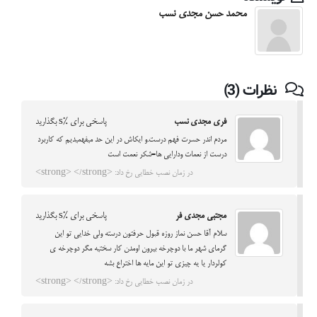
محمد حسن مجدی نسب
نظرات (3)
فری مجدی نسب
پاسخی برای %s بگذارید
مردم اندر حسرت فهم درست.و ایکاش در این حد میفهمیدیم که کاربرد
درست از نعمات ودارایی ها=شکر نعمت است
در زمان نصب خطایی رخ داد: <strong> </strong>
مجتبی مجدی فر
پاسخی برای %s بگذارید
سلام آقا حسن نماز روزه قبول حرفتون درسته ولی خدایی تو این
گرمای شهر ما با دوچرخه بیرون اومدن کار سختیه مگر دوچرخه ی
کولردار یا یه چیزی تو این مایه ها اختراع بشه
در زمان نصب خطایی رخ داد: <strong> </strong>