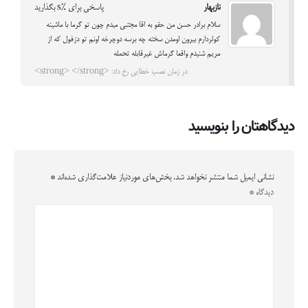
نازبهار
پاسخی برای %s بگذارید
سلام برادر حسن من حقو به اقا مجتبی میدم چون تو گرما با ماشینه
کولردارم بیرون اومدن سخته چه برسه دوچرخه اونم تو دزفول که از
مریم شنیدم واقعا گرماش غیرقابله تحمله
در زمان نصب خطایی رخ داد: <strong> </strong>
دیدگاهتان را بنویسید
نشانی ایمیل شما منتشر نخواهد شد.
بخش‌های موردنیاز علامت‌گذاری شده‌اند
*
دیدگاه
*