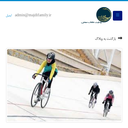
admin@majdifamily.ir
ایمیل
بازگشت به وبلاگ