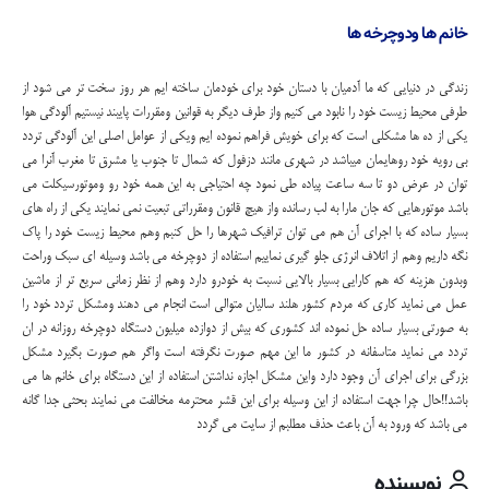
خانم ها ودوچرخه ها
زندگی در دنیایی که ما آدمیان با دستان خود برای خودمان ساخته ایم هر روز سخت تر می شود از
طرفی محیط زیست خود را نابود می کنیم واز طرف دیگر به قوانین ومقررات پایبند نیستیم آلودگی هوا
یکی از ده ها مشکلی است که برای خویش فراهم نموده ایم ویکی از عوامل اصلی این آلودگی تردد
بی رویه خود روهایمان میباشد در شهری مانند دزفول که شمال تا جنوب یا مشرق تا مغرب آنرا می
توان در عرض دو تا سه ساعت پیاده طی نمود چه احتیاجی به این همه خود رو وموتورسیکلت می
باشد موتورهایی که جان مارا به لب رسانده واز هیچ قانون ومقرراتی تبعیت نمی نمایند یکی از راه های
بسیار ساده که با اجرای آن هم می توان ترافیک شهرها را حل کنبم وهم محیط زیست خود را پاک
نگه داریم وهم از اتلاف انرژی جلو گیری نماییم استفاده از دوچرخه می باشد وسیله ای سبک وراحت
وبدون هزینه که هم کارایی بسیار بالایی نسبت به خودرو دارد وهم از نظر زمانی سریع تر از ماشین
عمل می نماید کاری که مردم کشور هلند سالیان متوالی است انجام می دهند ومشکل تردد خود را
به صورتی بسیار ساده حل نموده اند کشوری که بیش از دوازده میلیون دستگاه دوچرخه روزانه در ان
تردد می نماید متاسفانه در کشور ما این مهم صورت نگرفته است واگر هم صورت بگیرد مشکل
بزرگی برای اجرای آن وجود دارد واین مشکل اجازه نداشتن استفاده از این دستگاه برای خانم ها می
باشد!!حال چرا جهت استفاده از این وسیله برای این قشر محترمه مخالفت می نمایند بحثی جدا گانه
می باشد که ورود به آن باعث حذف مطلبم از سایت می گردد
نویسنده