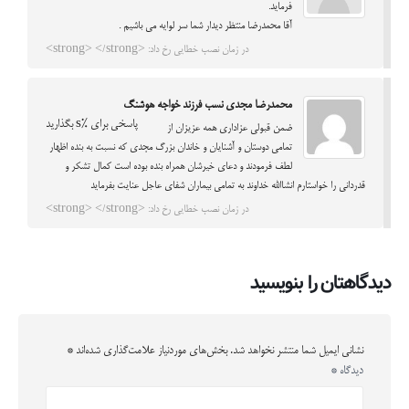
فرماید.
آقا محمدرضا منتظر دیدار شما سر لوایه می باشیم .
در زمان نصب خطایی رخ داد: <strong> </strong>
محمدرضا مجدی نسب فرزند خواجه هوشنگ
پاسخی برای %s بگذارید
ضمن قبولی عزاداری همه عزیزان از
تمامی دوستان و آشنایان و خاندان بزرگ مجدی که نسبت به بنده اظهار
لطف فرمودند و دعای خیرشان همراه بنده بوده است کمال تشکر و
قدردانی را خواستارم انشاالله خداوند به تمامی بیماران شفای عاجل عنایت بفرماید
در زمان نصب خطایی رخ داد: <strong> </strong>
دیدگاهتان را بنویسید
نشانی ایمیل شما منتشر نخواهد شد.
بخش‌های موردنیاز علامت‌گذاری شده‌اند
*
دیدگاه
*