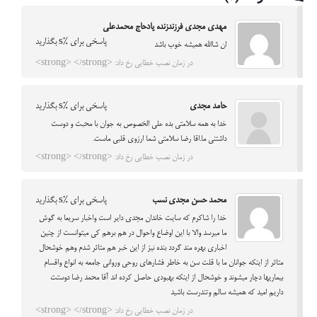
مهدی مجدی فرزندزنده یادحاج محمدعلی
پاسخی برای %s بگذارید
ان شاالله همیشه خوب باشد
در زمان نصب خطایی رخ داد: <strong> </strong>
حامد مجدی
پاسخی برای %s بگذارید
خدا به همه سلامتی بده علی الخصوص به جوان با محبت و دوست
داشتنی ما.اقا رضا سلامتی شما ارزوی قلبی ماست.
در زمان نصب خطایی رخ داد: <strong> </strong>
محمد حسن مجدی نسب
پاسخی برای %s بگذارید
خدا را شاکرم که سایت خاندان مجدی دایر است واخبار سریعا به گوش
ما میرسد والا با این اوضاع واحوال در هم برهم کی میتوانست از چنین
اخباری بهره مند گردد بنده نیز از این خبر هم متاثر شدم وهم خوشحال
متاثر از اینکه جوانان ما با قلت سن به خاطر فشارهای روحی وروانی جامعه به انواع واقسام
بیماریها دچار میشوند و خوشحال از اینکه بهبودی حاصل کرده اند آقا محمد رضا دوستت
داریم امید که همیشه سالم وتندرست باشید
در زمان نصب خطایی رخ داد: <strong> </strong>