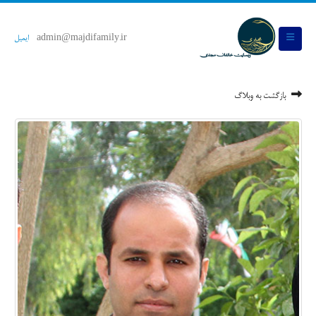
admin@majdifamily.ir
ایمیل
بازگشت به وبلاگ