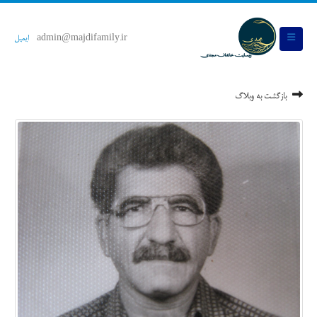
admin@majdifamily.ir
ایمیل
بازگشت به وبلاگ