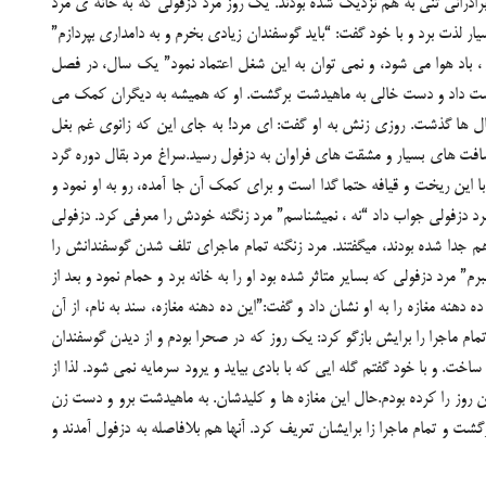
رادرانی تنی به هم نزدیک شده بودند. یک روز مرد دزفولی که به خانه ی مرد
ر لذت برد و با خود گفت: “باید گوسفندان زیادی بخرم و به دامداری بپردازم”
دی ، باد هوا می شود، و نمی توان به این شغل اعتماد نمود” یک سال، در فصل
 دست داد و دست خالی به ماهیدشت برگشت. او که همیشه به دیگران کمک می
.سال ها گذشت. روزی زنش به او گفت: ای مرد! به جای این که زانوی غم بغل
سافت های بسیار و مشقت های فراوان به دزفول رسید.سراغ مرد بقال دوره گرد
د با این ریخت و قیافه حتما گدا است و برای کمک آن جا آمده، رو به او نمود و
رد دزفولی جواب داد “نه ، نمیشناسم” مرد زنگنه خودش را معرفی کرد. دزفولی
م جدا شده بودند، میگفتند. مرد زنگنه تمام ماجرای تلف شدن گوسفندانش را
مرد دزفولی که بسایر متاثر شده بود او را به خانه برد و حمام نمود و بعد از
ه دهنه مغازه را به او نشان داد و گفت:”این ده دهنه مغازه، سند به نام، از آن
ام ماجرا را برایش بازگو کرد: یک روز که در صحرا بودم و از دیدن گوسفندان
اخت. و با خود گفتم گله ایی که با بادی بیاید و یرود سرمایه نمی شود. لذا از
روز را کرده بودم.حال این مغازه ها و کلیدشان. به ماهیدشت برو و دست زن
زگشت و تمام ماجرا زا برایشان تعریف کرد. آنها هم بلافاصله به دزفول آمدند و