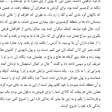
به مرد دزفولی داشت، بدون این که پولی از وی بگیرد به او گوسفند و … میدا
زنگنه در گرمسیر آمده بود، برای گردش به صحرای آن منطقه رفت، در همین هنگام
که ناگهان گرد بادی آمد و گله را رم داد، به طوری که اطراف او را خالی کرد
زمستان دام ها در منطقه گرمسیری دچار بیماری مسری شدند، به طوری که دا
کرد، حال خود نیازمند کمک دیگران شده بود. مبالغ زیادی از اطرافیان قرض 
بگیری برو سراغ همان مرد دزفولی ای که سال ها با ما مراوده و رفت و آمد د
را از مغازه داران آن جا پرسید، تا آدرس را یافت نزد او رفت. وارد مغازه شد و
گفت: صبر کن الان کمک تان می کنم. دست برد و پول ناچیزی از کشوی مغازه بیر
بهت زده و مثله برق گرفته ها هاج و واج در چشمان مرد زنگنه زل زد و او ر
تعریف کرد و سپس ادامه داد و گفت: ” حال در کمال استیصال به نزدتان آمده ام 
پذیرایی او را به بازار برد . یک دست لباس برایش خرید و او را پوشاند. آذوقه و
شماست و با پول خودتان خریداری شده است” مرد زنگنه فکر کرد او را دست اندا
و آن منطقه لذت میبردم با خود گفتم بهتر است از این به بعد به جای دوره گردی،
همان زمان هر وقت که کالای شما را برای فروش به دزفول می بردم یک سوم پو
و فرزندانت را بگیر و به این جا بیاور که زندگی تازه ایی را شروع کنی. مرد زن
زندگی تازه خود را شروع کردند.