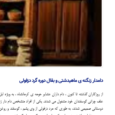
دامدار زنگنه ی ماهیدشتی و بقال دوره گرد دزفولی
از روزگاران گذشته تا کنون ، دام داران عشایر حومه ی کرمانشاه ، به ویژه 
علف چرانی گوسفندان خود مشغول می شدند. یکی از افراد متشخص دام دار زنگنه 
دوستانی صمیمی شدند، به طوری که مرد دزفولی از وی پشم ، گوسفند و روغن 