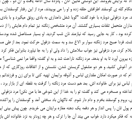
د که برایش بفروشد. این دوستی مابین آنان ، پانزده سال ادامه یافت و آن دو ، چون ب
 گله ی گوسفند اطرافش حلقه زده و او را می بوییدند، مرد از این رفتار گوسفندان بسیا
ند. مرد دزفولی دوباره با خود گفت: “گویا شغل دامداری به بادی رونق میگیرد و با با
مداران متحمل تلفات بسیاری گشتند. آن مرد متشخص زنگنه نیز تمام دام هایش را از
کرده بود ، کار به جایی رسید که نیازمند نان شب گردید. او بسیار مستاصل شده بود
اشت. فردا صبح مرد زنگنه سوار بر الاغ سد و به سمت دزفول حرکت نمود. بعد از طی م
 سلام کرد، مرد دزفولی نیز جواب سلامش را داد ولی او را به جا نیاورد بنابراین فکر کر
ون آورد تا به او بدهد. مرد زنگنه ناراحت شد و به او گفت: واقعا مرا نمی شناسی؟ م
ا در آغوش کشید. و هر دو مشغول گریستن شدن. نشستن و از اتفاقات روزگاری که از ه
که در صورت امکان مقداری لباس و آذوقه برایمان تهیه کنی تا برای زن و فرزندانم ببرم” 
 لباس نیز برای خانواده اش. بعد هم دست مرد زنگنه را گرفت به نقطه ای از بازار برد ، د
خته و مسخره می کند و گفت: تو را به خدا از این شوخی ها با من نکن! مرد دزفولی تم
 بروم و گوسفند بخرم و دام دار شوم. که ناگهان باد سختی آمد و گوسفندان را پراکنده س
ل تان را پس انداز و هر دفعه یک دهنه مغازه برایتان می خریدم. چون پیش بینی این 
گنه که فکر میکرد دارد خواب می بیند آن جا را ترک و هر چه زودتر به نزد خانواده اش با