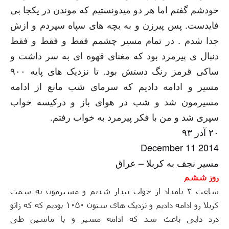
ﺧﻮﺩﺷﻢ ﮔﻔﺘﻢ ﺍﻣﺎ ﻫﺮ ﺩﻭ ﻣﯿﺪﻭﻧﺴﺘﯿﻢ ﮐﻪ ﻣﻮﻧﺪﻥ ﺩﺭ ﯾﮑﺠﺎ ﺑﯽ
ﻓﺎﯾﺪﺳﺖ
.
ﭘﺲ ﭘﯿﺮﺯﻥ ﻭ ﺑﻪ ﺑﭽﻪ ﻫﺎﯼ ﺳﭙﺎﻩ ﺳﭙﺮﺩﻡ ﻭ ﺍﺯﺵ
ﺟﺪﺍ ﺷﺪﻡ
.
ﺩﺭ ﺗﻤﺎﻡ ﻣﺴﯿﺮ ﭼﺸﻤﻢ ﻓﻘﻂ ﻭ ﻓﻘﻂ ﻭ ﻓﻘﻂ
ﺩﻧﺒﺎﻝ ﯼ ﭘﯿﺮﻣﺮﺩ ﺑﻮﺩ ﮐﻪ ﻣﻐﻨﺎﯼ ﻗﻬﻮﻩ ﺍﯼ ﺑﻪ ﺳﺮ ﺩﺍﺷﺖ ﻭ
ﺳﺎﮐﯽ ﻗﺮﻣﺰ ﺭﻧﮓ ﺩﺳﺘﺶ ﺑﻮﺩ
.
ﺗﺎ ﻧﺰﺩﯾﮏ ﻫﺎﯼ ﭘﺎﯾﻪ ۹۰۰
ﻣﺴﯿﺮ ﻭ ﺍﺩﺍﻣﻪ ﺩﺍﺩﯾﻢ ﮐﻪ ﺳﺮﻣﺎﯼ ﺷﺐ ﻣﺎﻧﻊ ﺍﺯ ﺍﺩﺍﻣﻪ
ﻣﺴﯿﺮﻣﻮﻥ ﺷﺪ ﻭ ﺷﺐ ﺩﺭ ﻫﻮﺍﯼ ﺑﺎﺯ ﻭ ﺩﺭﮐﯿﺴﻪ ﺧﻮﺍﺏ
ﺳﭙﺮﯼ ﺷﺪ ﻭ ﻣﻦ ﺑﺎ ﻓﮑﺮ ﭘﯿﺮﻣﺮﺩ ﺑﻪ ﺧﻮﺍﺏ ﺭﻓﺘﻢ
.
۲۰ ﺁﺫﺭ ۹۳
2014 11 December
ﻣﺴﯿﺮ ﻧﺠﻒ ﺑﻪ ﮐﺮﺑﻼ
–
ﻋﺮﺍﻕ
روز ششم
ساعت ۳ بامداد از خواب بیدار شدیم و مسیرمون به سمت
کربلا رو ادامه دادیم و نزدیک های ستون ۱۰۵۰ بودیم که که زانو
درد دایی باعث شد که ادامه مسیر و با ماشین طی