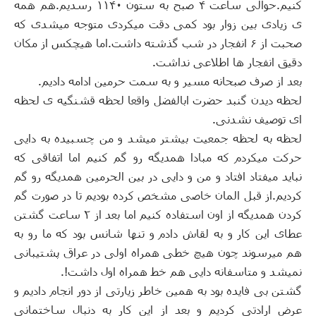
کنیم
.
حوالی ساعت ۴ صبح به ستون ۱۱۴۰ رسدیم
.
هم همه
ی زیادی بین زوار بود کمی دقت میکردی متوجه میشدی که
صحبت از ۶ انفجار در شب گذشته داشت
.
اما هیچکس از مکان
دقیق انفجار ها اطلاعی نداشت
.
بعد از صرف صبحانه مسیر و به سمت حرمین ادامه دادیم
.
لحظه دیدن گنبد حضرت ابالفضل واقعا لحظه قشنگیه ی لحظه
ای توصیف نشدنی
.
لحظه به لحظه جمعیت بیشتر میشد و من چسبیده به دایی
حرکت میکردم که مبادا همدیگه رو گم کنیم اما اتفاقی که
نباید میفتاد افتاد و من و دایی در بین الحرمین همدیگه رو گم
کردیم
.
از قبل المان خاصی مشخص کرده بودیم تا در صورت گم
کردن همدیگه از اون استفاده کنیم اما بعد از ۲ ساعت گشتن
عطای این کار و به لقاش دادم و تنها شانس بود که ما رو به
هم میرسوند چون هیچ خطی همراه اولی در عراق پشتیبانی
نمیشد و متاسفانه دایی هم خط همراه اول داشت
!.
گشتن بی فایده بود به همین خاطر زیارتی از دور انجام دادیم و
عرض ارادتی کردیم و بعد از این کار به دنبال ساختمانی