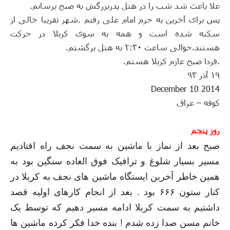
علا باعث شد شب را در هتل پدربزرگش به صبح برسانم
.
پس برای آخرین به حرم امام علی رفتم
.
شهر تقریبا خالی از
سکنه شده است و همه به سوی کربلا در حرکت
هستند
.
حوالی ساعت ۲
۳۰ به هتل برگشتم
:
.
.
فردا صبح عازم کربلا هستم
.
۱۹ آذر ۹۳
2014 10 December
کوفه
–
عراق
ﺭﻭﺯ ﭘﻨﺠﻢ
ﺻﺒﺢ ﺑﻌﺪ ﺍﺯ ﻧﻤﺎﺯ ﺑﺎ ﻣﺎﺷﯿﻦ ﺑﻪ ﺳﻤﺖ ﻧﺠﻒ ﺭﺍﻩ ﺍﻓﺘﺎﺩﯾﻢ
ﻣﺴﯿﺮ ﺑﺴﯿﺎﺭ ﺷﻠﻮﻍ ﻭ ﺗﺮﺍﻓﯿﮏ ﻓﻮﻕ ﺍﻟﻌﺎﺩﻩ ﺳﻨﮕﯿﻦ ﺑﻮﺩ ﺑﻪ
ﻫﻤﯿﻦ ﺧﺎﻃﺮ ﺁﺧﺮﯾﻦ ﺍﯾﺴﺘﮕﺎﻩ ﻣﺎﺷﯿﻦ ﻫﺎﯼ ﻧﺠﻒ ﺑﻪ ﮐﺮﺑﻼ ﺩﺭ
ﮐﻨﺎﺭ ﺳﺘﻮﻥ ۶۶۶ ﺑﻮﺩ
.
ﺑﻌﺪ ﺍﺯ ﺍﻧﺠﺎﻡ ﮐﺎﺭﻫﺎﯼ ﺍﻭﻟﯿﻪ ﻗﺼﺪ
ﺩﺍﺷﺘﯿﻢ ﺑﻪ ﺳﻤﺖ ﮐﺮﺑﻼ ﺍﺩﺍﻣﻪ ﻣﺴﯿﺮ ﺩﻫﯿﻢ ﮐﻪ ﺗﻮﺳﻂ ﯾﮏ
ﺧﺎﻧﻢ ﻣﺴﻦ ﺻﺪﺍ ﺯﺩﻩ ﺷﺪﻡ
!
ﺑﻨﺪﻩ ﺧﺪﺍ ﻓﮑﺮ ﮐﺮﺩﻩ ﻣﺎﺷﯿﻦ ﻫﺎ