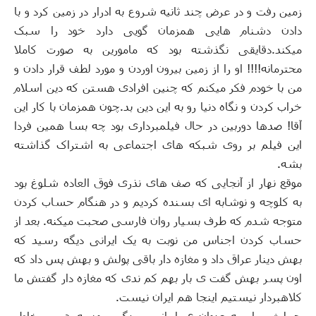
زمین رفت و در عرض چند ثانیه شروع به ادرار در زمین کرد و با
دادن دشنام هایی همزمان گویی دارد خود را سبک
میکند
.
دقایقی نگذشته بود که مامورین به صورت کاملا
محترمانه
!!!!
او را از زمین بیرون اوردن و مورد لطف قرار دادن
و
من با خودم فکر میکنم که چنین افرادی هستن که دین اسلام
خراب کردن و نگاه دنیا رو به این دین بد
.
چون همزمان با کار این
آقا
!
صدها دوربین در حال فیلمبرداری بود چه بسا همین فردا
این فیلم بر روی شبکه های اجتماعی به اشتراک گذاشته
بشه
.
موقع نهار از آنجایی که صف های نذری فوق العاده شلوغ بود
به کلوچه و نوشابه ای بسنده کردیم و در هنگام حساب کردن
متوجه شدم که طرف بسیار روان فارسی صحبت میکنه
.
بعد از
حساب کردن اجناس من نوبت به یک ایرانی دیگه رسید که
بهش دینار عراق داد و مغازه دار باقی پولش و بهش پس داد که
اون پسر بهش گفت ی بار بهم کم ندی که مغازه دار گفتش ما
کلاهبردار نیستیم اینجا هم ایران نیست
.
جملش برام به عنوان ی ایرانی سنگین بود به همین خاطر