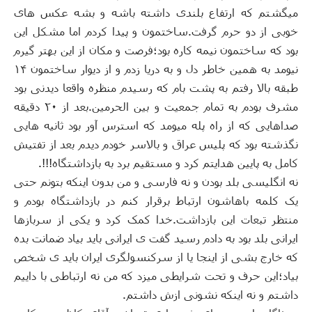
میگشتم که ارتفاع بلندی داشته باشه و بشه عکس های
خوبی از دو حرم گرفت
.
ساختمون و پیدا کردم اما مشکل این
بود که ساختمون نیمه کاره بود؛فرصت و مکان از این بهتر گیرم
نیومد به همین خاطر دل و به دریا زدم و از دیوار ساختمون ۱۴
طبقه بالا رفتم به پشت بام که رسیدم منظره واقعا دیدنی بود
مشرف بودم به تمام جمعیت و بین الحرمین
.
بعد از ۲۰ دقیقه
صداهایی که از راه پله میومد که استرس آور بود ثانیه هایی
نگذشته بود که پلیس عراق و بالاسر خودم دیدم بعد از تفتیش
کامل به پایین هدایتم کرد و مستقیم برد به بازداشتگاه
!!!.
نه انگلیسی بلد بودن و نه فارسی و من بدون اینکه بتونم حتی
یک کلمه باهاشون ارتباط برقرار کنم در بازداشتگاه بودم و
منتظر تبعات این بازداشت
.
خدا کمک کرد و یکی از سربازها
ایرانی بلد بود به دادم رسید گفت ی ایرانی باید بیاد ضمانت بده
که خارج بشی از اینجا یا از سرکنسولگری ایران باید ی شخص
بیاد؛این حرف و تحت شرایطی میزد که من نه ارتباطی با داییم
داشتم و نه اینکه نشونی ازش داشتم
.