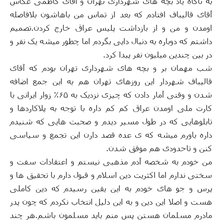
به ناگاه یاد بچه های شهرداری تهران و آقای کاظمی عکاس
آقای قالیباف افتادم که بعد از تماس من باهاشون بلافاصله
اومدن و من و از بازداشت پلیس عراق خارج کردن
.
تصمیم
داشتم که دوباره به دنبال دایی بگردم اما چطور میشه یک نفر و
در بین چندین میلیون نفر پیدا کرد
.
شب مهمان بر و بچه های شهرداری تهران بودم که آقای
قالیباف شهردار این روزهای تهران هم به این جمع اضافه
شدن و وقتی آمار دادن که چیزی نزدیک به ۶۵٪ زوار ایرانی با
کارت ملی اومدن عراق کم کم داره با توجه به پلاکاردها و
تابلوهایی که در طول مسیر دیدم و صحبت هایی که شنیدم
داره باورم میشه که ی عده قصد دارن این تجمع و سیاسی
کنن و تاحدودی هم موفق شدن
.
من خودم به شخصه آدم مذهبی نیستم و اعتقادات سفت و
سختی ندارم اما اکثریت دین اسلام و قبول دارم با تحقیق ها و
پرس و جو های خودم به این یقین رسیدم که دین کاملی
هست و اصلا این دین و به این دلیل انتخاب نکردم که چون پدر
مادرم مسلمان هستن پس منم باید مسلمون باشم
.
هر چند