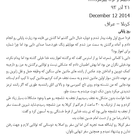
۲۱ آذر ۹۳
2014 12 December
کربلا
–
عراق
روز پایانی
فردا صبح اول وقت بیدار شدم و دوباره دنبال دایی گشتم اما گشتن بی فایده بود زیارت پایانی رو انجام
دادم و آماده برگشتن به سمت مرز شدم که موبایلم زنگ خورد.صدا صدای دایی بود اما چرا شماره
برای اهواز بود؟
دایی با کلماتی شمرده اما پر از استرس گفت که برگشته اهواز بنده خدا خیلی گشته بود اما پیدام نکرده
بود.خیلی نگران من بود اما بهش اطمینان دادم که مشکلی نیست و توانایی برگشتن به مرز رو دارم.به
کمک دوربین و انداختن چند عکس از راننده های ماشین های سنگین که وظیفه حمل و نقل زایرین رو
بر عهده داشتن سوار اولین ماشین شدم و به سمت نجف حرکت کردیم.ماشین کیپ تا کیپ آدم ایستاده
بود.جایی که من نشسته بودم روی تاج کمپرسی بود و بالای اتاق راننده.به طوری که اگر راننده ترمز
شدیدی میکرد بدون شک شوت میشدم به سمت جلو.
خدا خواست بدون مشکل به نجف رسیدیم.از نجف به شلمچه رو هم با وجود مشکلات بسیار زیاد طی
کردم و بعد از نزدیک به ۳۰ ساعت از حرکتم از کربلا به مرز شلمچه رسیدم.شاید شیرین قسمت سفر
از نجف به شلمچه جایی بود که ی بنده خدایی از فرط خستگی رو به آسمون کرد و گفت:
یا امام رضا من و از دست امام حسین نجات بده
سفر کربلا رو ایشاالله همه تجربه کنن اما این سفر رو اصلا به دوستانی که توانایی لازم و جهت رفتن
ندارن و پیشنهاد نمیدم و همچنین سفر تنهایی بانوان.