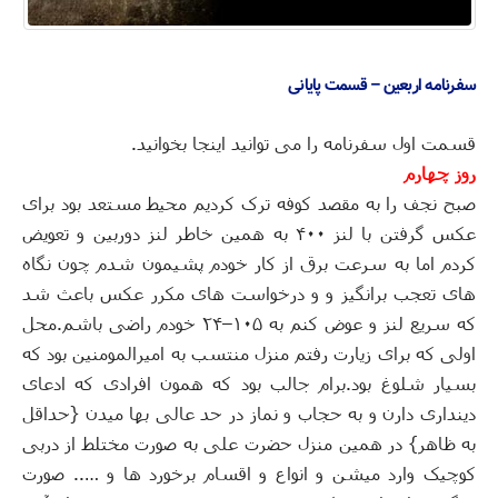
سفرنامه اربعین – قسمت پایانی
قسمت اول سفرنامه را می توانید
اینجا
بخوانید
.
روز چهارم
صبح نجف را به مقصد کوفه ترک کردیم محیط مستعد بود برای
عکس گرفتن با لنز ۴۰۰ به همین خاطر لنز دوربین و تعویض
کردم اما به سرعت برق از کار خودم پشیمون شدم چون نگاه
های تعجب برانگیز و و درخواست های مکرر عکس باعث شد
که سریع لنز و عوض کنم به ۱۰۵
–
۲۴ خودم راضی باشم
.
محل
اولی که برای زیارت رفتم منزل منتسب به امیرالمومنین بود که
بسیار شلوغ بود
.
برام جالب بود که همون افرادی که ادعای
دینداری دارن و به حجاب و نماز در حد عالی بها میدن
{
حداقل
به ظاهر
}
در همین منزل حضرت علی به صورت مختلط از دربی
کوچیک وارد میشن و انواع و اقسام برخورد ها و …
..
صورت