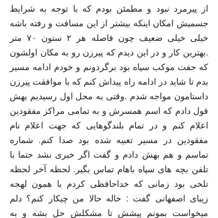
ﺍﺯ ﭘﯿﺮﻣﺮﺩ ﻧﺒﻮﺩ ﻭ ﻣﻄﻤﺌﻦ ﺑﻮﺩﻡ ﮐﻪ ﺑﺎ ﺗﻮﺟﻪ ﺑﻪ ﺷﺮﺍﯾﻂ
ﺟﺴﻤﯿﺶ ﺍﻣﮑﺎﻥ ﺍﯾﻨﮑﻪ ﺑﯿﺸﺘﺮ ﺍﺯ ﺍﯾﻦ ﻣﺴﺎﻓﺖ ﻭ ﺭﻓﺘﻪ ﺑﺎﺷﻪ
ﺧﯿﻠﯽ ﺧﯿﻠﯽ ﺿﻌﯿﻒ ﭼﻮﻥ ﻓﺎﺻﻠﻪ ﻫﺮ ۲ ﺳﺘﻮﻥ ۷۰ ﻣﺘﺮ
.
ﺑﻬﺘﺮﯾﻦ ﮐﺎﺭ ﻭ ﺩﺭ ﺍﯾﻦ ﺩﯾﺪﻡ ﮐﻪ ﭘﯿﺮﺯﻥ ﺭﻭ ﺑﻪ ﻣﮑﺎﻥ ﺍﻭﻟﺸﻮﻥ
ﮐﻪ ﺟﻔﺖ ﻣﻮﮐﺐ ﺳﭙﺎﻩ ﺑﻮﺩ ﺑﺮﮔﺮﺩﻭﻧﻢ ﻭ ﺧﻮﺩﻡ ﺍﺩﺍﻣﻪ ﻣﺴﯿﺮ
ﺑﺪﻡ ﺗﺎ ﺷﺎﯾﺪ ﺩﺭ ﺍﺩﺍﻣﻪ ﺭﺍﻩ ﭘﯿﺪﺍﺵ ﮐﻨﻢ ﮐﻪ ﺑﺎ ﻣﻮﺍﻓﻘﺖ ﭘﯿﺮﺯﻥ
ﺩﺍﺳﺘﺎﻣﻮﻥ ﻣﻮﺍﺟﻪ ﺷﺪﻡ
.
ﻭﻗﺘﯽ ﺑﻪ ﻣﺤﻞ ﺍﻭﻝ ﺭﺳﯿﺪﯾﻢ ﺑﻬﺶ
ﻗﻮﻝ ﺩﺍﺩﻡ ﮐﻪ ﺍﺳﻢ ﻫﻤﺴﺮﺵ ﻭ ﺑﻪ ﺗﻤﺎﻣﯽ ﻣﺮﺍﮐﺰ ﻣﻔﻘﻮﺩﯾﻦ
ﺍﻋﻼﻡ ﮐﻨﻢ ﻭ ﺩﺭ ﺗﻤﺎﻡ ﺑﻠﻨﺪﮔﻮﻫﺎﯾﯽ ﮐﻪ ﺟﻬﺖ ﺍﻋﻼﻡ ﻧﺎﻡ
ﻣﻔﻘﻮﺩﯾﻦ ﺩﺭ ﻣﺴﯿﺮ ﺗﻌﺒﯿﻪ ﺷﺪﻩ ﺑﻮﺩ ﺻﺪﺍ ﮐﻨﻢ
.
ﺷﻤﺎﺭﻩ
ﺗﻤﺎﺳﻢ ﻭ ﻫﻢ ﺑﻬﺶ ﺩﺍﺩﻡ ﻭ ﮔﻔﺖ ﺍﮔﺮ ﺧﺒﺮﯼ ﻧﺸﺪ ﺣﺘﻤﺎ ﺑﺎ
ﺗﻠﻔﻦ ﺑﭽﻪ ﻫﺎﯼ ﺳﭙﺎﻩ ﺑﺎﻫﺎﻡ ﺗﻤﺎﺱ ﺑﮕﯿﺮ
.
ﻟﺤﻈﻪ ﺁﺧﺮ ﻟﺤﻈﻪ
ﺗﻠﺨﯽ ﺑﻮﺩ ﺯﻣﺎﻧﯽ ﮐﻪ ﺧﺪﺍﺣﺎﻓﻈﯽ ﮐﺮﺩﻡ ﺑﺎ ﻫﻤﻮﻥ ﻟﻬﺠﻪ
ﺯﯾﺒﺎﯼ ﺍﺻﻔﻬﺎﻧﯽ ﮔﻔﺖ
:
ﺧﺎﻟﻪ ﺣﺎﻻ ﻣﻦ ﭼﯿﮑﺎﺭ ﮐﻨﻢ؟ ﺩﻟﻢ
ﻣﯿﺨﻮﺍﺳﺖ ﺑﻤﻮﻧﻢ ﭘﯿﺸﺶ ﺗﺎ ﻣﺸﮑﻠﺶ ﺣﻞ ﺑﺸﻪ ﻭ ﺑﻪ