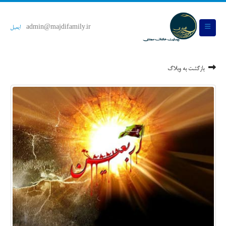
admin@majdifamily.ir
ایمیل
بازگشت به وبلاگ