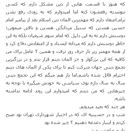
که هنوز با قسمت هایی از دین مشکل دارم که کسی
نتونسته رفعشون کنه اما امیدوارم که به زودی رفع بشن
برام
.
اعتقاد دارم که مهمترین المان دین اسلام بعد از پیامبر امام
حسین هستن که سنبل مردانگی هستن و باقی میمونن؛
دوستش دارم نه به این دلیل که امام سوم شیعیان بلکه به این
خاطر دوستش دارم که مردانه ایستاد و از اعتقادش دفاع کرد و
از همه مهمتر زیر بار حرف زور نرفت و همین ۲ عامل برای من
کافیه که این بزرگوار و جز المان دینم قرار بدم و در بزرگترین
تجمع دینی جهان شرکت کنم تا برای یکی از المان های دینم
احترام قائل شده باشم
.
اما باز هم میگم که این تجمع دینی
سال به سال داره بوی سیاسی به خودش میگیره با توجه به
چیزهایی که من دیدم که امیدوارم این روند ادامه نداشته
باشه
.
هر چند که بعید میدونم
.
شب و در حسینیه ای که در اختیار شهرداری تهران بود صبح
کردم و اینبار دغدغه ذهنیم ۲ چیز شده بود
داییم و اون پیرمرد…
..