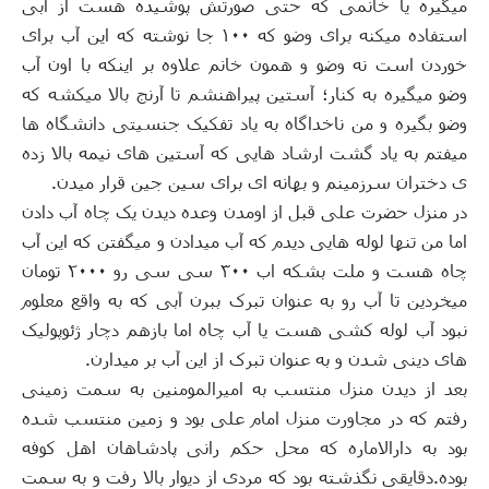
میگیره یا خانمی که حتی صورتش پوشیده هست از آبی
استفاده میکنه برای وضو که ۱۰۰ جا نوشته که این آب برای
خوردن است نه وضو و همون خانم علاوه بر اینکه با اون آب
وضو میگیره به کنار؛ آستین پیراهنشم تا آرنج بالا میکشه که
وضو بگیره و من ناخداگاه به یاد تفکیک جنسیتی دانشگاه ها
میفتم به یاد گشت ارشاد هایی که آستین های نیمه بالا زده
ی دختران سرزمینم و بهانه ای برای سین جین قرار میدن
.
در منزل حضرت علی قبل از اومدن وعده دیدن یک چاه آب دادن
اما من تنها لوله هایی دیدم که آب میدادن و میگفتن که این آب
چاه هست و ملت بشکه اب ۳۰۰ سی سی رو ۲۰۰۰ تومان
میخردین تا آب رو به عنوان تبرک ببرن آبی که به واقع معلوم
نبود آب لوله کشی هست یا آب چاه اما بازهم دچار ژئوپولیک
های دینی شدن و به عنوان تبرک از این آب بر میدارن
.
بعد از دیدن منزل منتسب به امیرالمومنین به سمت زمینی
رفتم که در مجاورت منزل امام علی بود و زمین منتسب شده
بود به دارالاماره که محل حکم رانی پادشاهان اهل کوفه
بوده
.
دقایقی نگذشته بود که مردی از دیوار بالا رفت و به سمت