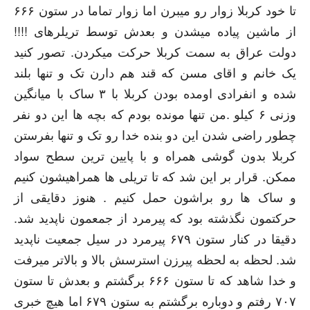
ﺗﺎ ﺧﻮﺩ ﮐﺮﺑﻼ ﺯﻭﺍﺭ ﺭﻭ ﻣﯿﺒﺮﻥ ﺍﻣﺎ ﺯﻭﺍﺭ ﺗﻤﺎﻣﺎ ﺩﺭ ﺳﺘﻮﻥ ۶۶۶
ﺍﺯ ﻣﺎﺷﯿﻦ ﭘﯿﺎﺩﻩ ﻣﯿﺸﺪﻥ ﻭ ﺑﻌﺪﺵ ﺗﻮﺳﻂ ﺗﺮﯾﻠﺮﻫﺎﯼ
!!!!
ﺩﻭﻟﺖ ﻋﺮﺍﻕ ﺑﻪ ﺳﻤﺖ ﮐﺮﺑﻼ ﺣﺮﮐﺖ ﻣﯿﮑﺮﺩﻥ
.
ﺗﺼﻮﺭ ﮐﻨﯿﺪ
ﯾﮏ ﺧﺎﻧﻢ ﻭ ﺍﻗﺎﯼ ﻣﺴﻦ ﮐﻪ ﻗﻨﺪ ﻫﻢ ﺩﺍﺭﻥ ﺗﮏ ﻭ ﺗﻨﻬﺎ ﺑﻠﻨﺪ
ﺷﺪﻩ ﻭ ﺍﻧﻔﺮﺍﺩﯼ ﺍﻭﻣﺪﻩ ﺑﻮﺩﻥ ﮐﺮﺑﻼ ﺑﺎ ۳ ﺳﺎﮎ ﺑﺎ ﻣﯿﺎﻧﮕﯿﻦ
ﻭﺯﻧﯽ ۶ ﮐﯿﻠﻮ
.
ﻣﻦ ﺗﻨﻬﺎ ﻣﻮﻧﺪﻩ ﺑﻮﺩﻡ ﮐﻪ ﺑﭽﻪ ﻫﺎ ﺍﯾﻦ ﺩﻭ ﻧﻔﺮ
ﭼﻄﻮﺭ ﺭﺍﺿﯽ ﺷﺪﻥ ﺍﯾﻦ ﺩﻭ ﺑﻨﺪﻩ ﺧﺪﺍ ﺭﻭ ﺗﮏ ﻭ ﺗﻨﻬﺎ ﺑﻔﺮﺳﺘﻦ
ﮐﺮﺑﻼ ﺑﺪﻭﻥ ﮔﻮﺷﯽ ﻫﻤﺮﺍﻩ ﻭ ﺑﺎ ﭘﺎﯾﯿﻦ ﺗﺮﯾﻦ ﺳﻄﺢ ﺳﻮﺍﺩ
ﻣﻤﮑﻦ
.
ﻗﺮﺍﺭ ﺑﺮ ﺍﯾﻦ ﺷﺪ ﮐﻪ ﺗﺎ ﺗﺮﯾﻠﯽ ﻫﺎ ﻫﻤﺮﺍﻫﯿﺸﻮﻥ ﮐﻨﯿﻢ
ﻭ ﺳﺎﮎ ﻫﺎ ﺭﻭ ﺑﺮﺍﺷﻮﻥ ﺣﻤﻞ ﮐﻨﯿﻢ
.
ﻫﻨﻮﺯ ﺩﻗﺎﯾﻘﯽ ﺍﺯ
ﺣﺮﮐﺘﻤﻮﻥ ﻧﮕﺬﺷﺘﻪ ﺑﻮﺩ ﮐﻪ ﭘﯿﺮﻣﺮﺩ ﺍﺯ ﺟﻤﻌﻤﻮﻥ ﻧﺎﭘﺪﯾﺪ ﺷﺪ
.
ﺩﻗﯿﻘﺎ ﺩﺭ ﮐﻨﺎﺭ ﺳﺘﻮﻥ ۶۷۹ ﭘﯿﺮﻣﺮﺩ ﺩﺭ ﺳﯿﻞ ﺟﻤﻌﯿﺖ ﻧﺎﭘﺪﯾﺪ
ﺷﺪ
.
ﻟﺤﻈﻪ ﺑﻪ ﻟﺤﻈﻪ ﭘﯿﺮﺯﻥ ﺍﺳﺘﺮﺳﺶ ﺑﺎﻻ ﻭ ﺑﺎﻻﺗﺮ ﻣﯿﺮﻓﺖ
ﻭ ﺧﺪﺍ ﺷﺎﻫﺪ ﮐﻪ ﺗﺎ ﺳﺘﻮﻥ ۶۶۶ ﺑﺮﮔﺸﺘﻢ ﻭ ﺑﻌﺪﺵ ﺗﺎ ﺳﺘﻮﻥ
۷۰۷ ﺭﻓﺘﻢ ﻭ ﺩﻭﺑﺎﺭﻩ ﺑﺮﮔﺸﺘﻢ ﺑﻪ ﺳﺘﻮﻥ ۶۷۹ ﺍﻣﺎ ﻫﯿﭻ ﺧﺒﺮﯼ