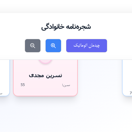
شجره‌نامه خانوادگی
زن
مرد
چیدمان اتوماتیک
نسرین مجدی
سن:
55
7
س
اد
ش