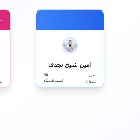
مرد
زن
امین شیخ نجدی
ف
سن:
40
س
شغل:
استاد دانشگاه
ش