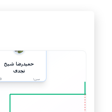
مرد
حمیدرضا شیخ
نجدی
سن:
0
شغل:
از