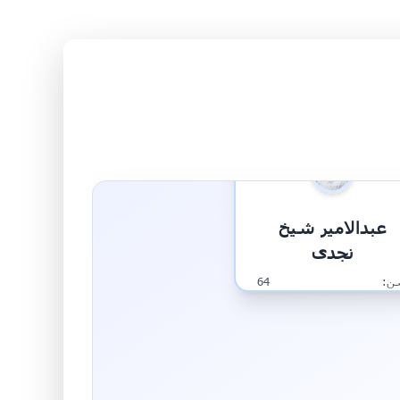
عبدالامیر شیخ
نجدی
ن:
64
غل:
بازنشسته