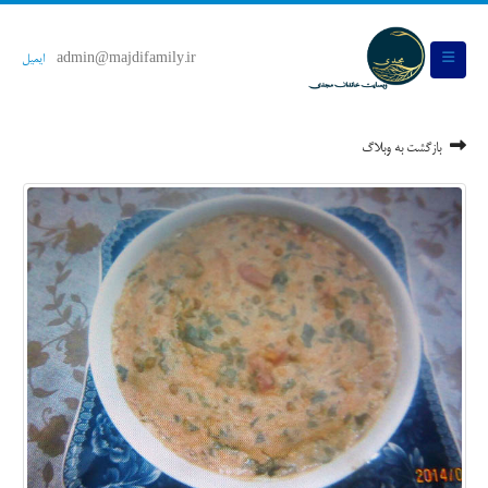
admin@majdifamily.ir
ایمیل
بازگشت به وبلاگ