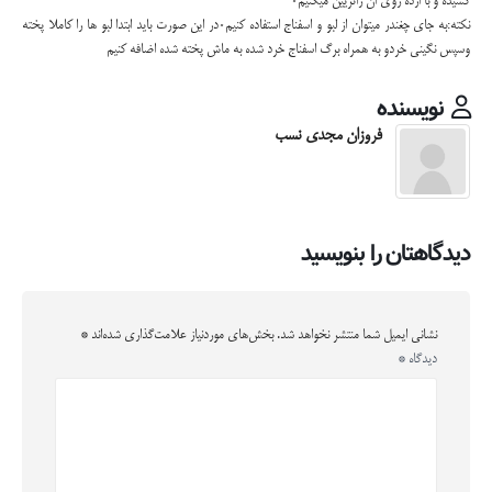
کشیده و با ارده روی ان راتزیین میکنیم۰
نکته:به جای چغندر میتوان از لبو و اسفناج استفاده کنیم۰در این صورت باید ابتدا لبو ها را کاملا پخته
وسپس نگینی خردو به همراه برگ اسفناج خرد شده به ماش پخته شده اضافه کنیم
نویسنده
فروزان مجدی نسب
دیدگاهتان را بنویسید
نشانی ایمیل شما منتشر نخواهد شد.
بخش‌های موردنیاز علامت‌گذاری شده‌اند
*
دیدگاه
*