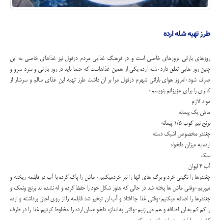
طرز تهیه شله ارده
روزهای بارانی ،روزهای خاصی است و در فرهنگ غذایی مردم دزفول نیز غذاهای خاصی به این
چنین روز هایی تعلق دارد۰شله ارده یکی از همین غذاهاست که حتما باید در روز بارانی و سرد سرو و
صرف شود۰امروز هوای بارانی شهرم دزفول مرا بر ان داشت طرز تهیه این غذای سالم و سرشار از
کالری را برای عزیزانم بنویسم۰
مواد لازم
ماش یک پیمانه
برنج نیم کوب ۱/۵ پیمانه
چغندر مخصوص اشیک دسته
ارده به میزان دلخواه
نمک
آب ۴ لیوان
چغندرها را نگینی خرد و برگ های انها را نیز خردمیکنیم۰ ماش را پاک کرده با آب در قابلمه ریخته و
میپزیم۰وقتی ماش ها پخته شد در حالی که هنوز شکل خود را حفظ کرده و له نشده اند برنج ونمک و
چغندرها را اضافه میکنیم۰وقتی غذا جا افتاد و آب ان تبخیر شد قابلمه را از روی اجاق برداشته و ارده
را کم کم به ان اضافه و هم می زنیم۰وقتی به اندازه دلخواهمان ارده را مخلوط کردیم،غذا را در ظرف