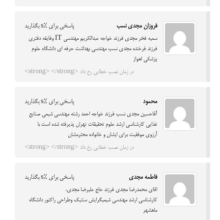
فروزان مجدی نسب
پاسخی برای %s بگذارید
سمیه فخر مجدی فرزند خواجه عبدالکریم مهندسی IT وفایقه دفتری
فرزند فرخنده مجدی نسب مهندسی بهداشت حرفه ای دانشگاه علوم
پزشکی اهواز
در زمان نصب خطایی رخ داد: <strong> </strong>
محمود
پاسخی برای %s بگذارید
آقاحسين مجدي نسب فرزند خواجه احمد رشته مهندسي شيمي صنايع
غذايي كارشناسي ارشد علوم تحقيقات تهران پذيرفته شده است با
آرزوي موفقيت براي ايشان و خانواده محترمشان
در زمان نصب خطایی رخ داد: <strong> </strong>
فاطمه مجدي
پاسخی برای %s بگذارید
اقاي محمدرضا مجدي فرزند حاج عليرضا مجدي،
كارشناسي ارشد مهندسي شيميگرايش سنتيك وطراحي راكتور دانشگاه
ماهشهر