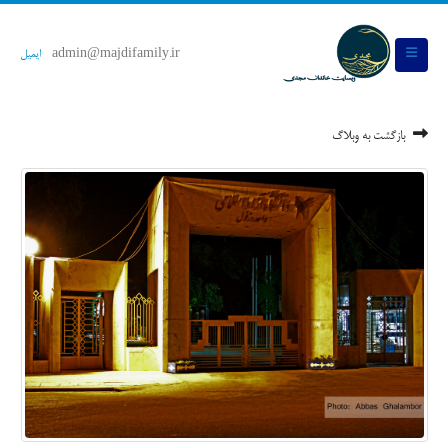
admin@majdifamily.ir
ایمیل
بازگشت به وبلاگ