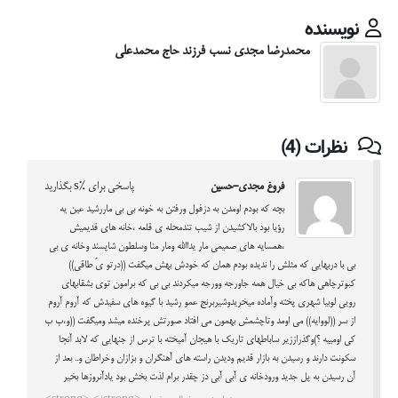
نویسنده
محمدرضا مجدی نسب فرزند حاج محمدعلی
نظرات (4)
فروغ مجدی-حسین
پاسخی برای %s بگذارید
بچه که بودم اومدن به دزفول ورفتن به خونه بی بی ماررشید عین یه
رؤیا بود بالاکشیدن از شیب تندمحله ی قلعه ،خانه های قدیمیش
،همسایه های صمیمی مار یداالله ومار منا وسلطون شاپسند وخانه ی بی
بی با دربهایی که مثلش را ندیده بودم همان که خودش بهش میگفت ((درتو یَ طاقی))
کبوترچاهی هاکه بی خیال همه جاورجه وورجه میکردند بی بی که برامون توی بشقابهای
رویی لوبیا شهری پخته وآماده میخریدوشیربرنج عمو رشید با گیوه های سفیدش که آروم آروم
از سر ((لووایه)) می اومد وتاچشمش بهمون می افتاد صورتش پرخنده میشد ومیگفت ((و،ب ب
کی اومییه ؟)وگذراززیر ساباطهای تاریک با هیجان آمیخته با ترس از جنهایی که لابد آنجا
سکونت دارند و رسیدن به بازار قدیم ودیدن راسته های آهنگران و بزازان وخراطان و.. بعد از
آن رسیدن به پل جدید ورودخانه ی آبی آبی دز چقدر برام لذت بخش بود یادآنروزها بخیر