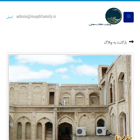
admin@majdifamily.ir
ایمیل
بازگشت به وبلاگ