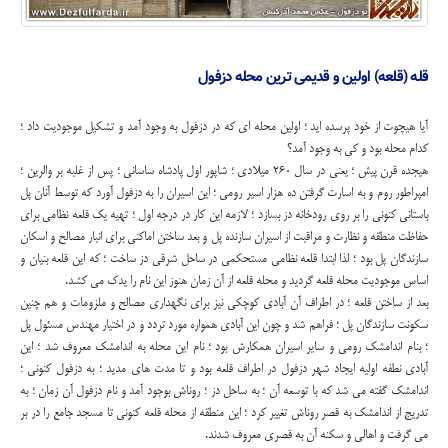
قله (قلعه) اولین و قدیمی ترین محله دزفول
آیا هیچوت از خود پرسده اید ؛ اولین محله ای که در دزفول به وجود آمد و تشکیل موجودیت داد ؛
کدام محله بود و کی به وجود آمد؟
هیجده قرن پیش ؛ یعنی در سال 260 میلادی ؛ شاپور اول پادشاه ساسانی ؛ پس از غلبه بر والرین ؛
امپراطور روم و به اسارت گرفتن ده هزار اسیر رومی ؛ این اسیران را به دزفول آورد که توسط آنان پل
باستانی کنونی را بر روی رودخانه دز بسازد ؛ لازمه این کار در درجه اول ؛ تهیه یک قلعه نظامی برای
حفاظت منطقه و نظارت و مراقبت از اسیران سازنده پل و بعد ساختن اماکنی برای انبار مصالح و اسکان
سازندگان پل بود ؛ لذا ابتدا قلعه نظامی مستحکمی در ساحل شرقی دز ساخت ؛ که این قلعه بنیان و
اساس موجودیت محله قلعه گردید و محله قلعه از آن زمان هنوز این نام را یدک می کشد.
بعد از ساختن قلعه ؛ در اطراف آن آبادی کوچکی نیز برای نگهداری مصالح و ملزومات و هم چنین
سکونت سازندگان پل ؛ فراهم شد و چون این آبادی همواره مورد تردد و در اختیار مهندس مسئول پل
؛ بنام اندامشک رومی و سایر اسیران همکارش بود ؛ نام این محله به اندامشک معروف شد ؛ این
آبادی نطفه اولیه ایجاد شهر دزفول در اطراف قلعه بود و تا مدت های مدید ؛ به دزفول کنونی ؛
اندامشک گفته می شد که با توسعه آن ؛ به ساحل دز ؛ روناش بوجود آمد و نام دزفول آن زمان ؛ به
تدریج از اندامشک به قصر روناش تغییر کرد ؛ این منطقه از محله قلعه کنونی تا مسجد جامع را در بر
می گرفت و اهالی و سکنه آن به قصری معروف شدند.