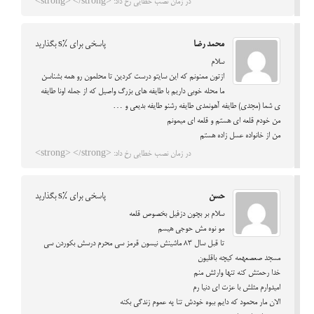
در زمان نصب خطایی رخ داد: <strong> </strong>
محمد رضا
پاسخی برای %s بگذارید
سلام
ازتون ممنونم که این سایتو درست کردین تا محلمون رو همه بشناسن
ما محله خوبی داریم با طایفه های بزرگ واصیل که از جمله اونا طایفه
ی شما (مجدی) طایفه آهونمدی طایفه رشنو طایفه بدیعی و …
من خودم قلعه ای هستم و قلعه ای میمونم
من از خانواده عسل زاده هستم
در زمان نصب خطایی رخ داد: <strong> </strong>
حسن
پاسخی برای %s بگذارید
سلام بر بچون دزفیل بخصوص قلعه
مو نوه مش حوجی هیسم
تا قبل سال 83 ماشینش نیسون قرمز سی محرم درسش بکوردن سی
مسجد صعصعهمه کیچه باقلیون
خدا رحمتش کنه تنها وارثش منم
امیدوارم مثلش با عزت ای دنیا رم
الان مار محمود که دایم ببوه خودش تنا په عموم زندگی بکنه