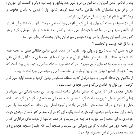
بعد از خلاص شدن اسیران از ساختن پل دز و شهر جند یشاپور و چند ابنیه دیگر و گذشت این دوران ؛
در اواخر دوره ساسانیان قلعه نظامی ساخته شده توسط شاپور اول ؛ تبدیل به زندان مخوف و
وحشتناکی به نام انوشبرد (یا زندان فراموشی ) گردید.
این دژ مخوف و مستحکم برای زندانی کردن افرادی بود که نمی خواستند آنها را بکشند و آن قدر در
آن قلعه و سیه چال می ماندند تا خودشان می مردند و کسی حق نداشت از آنان سراغی بگیرد و هر
کس حتی اسم این زندانیان را می برد ؛ خودش هم در آن زندان وحشتناک زندانی می شد.
و اما قل قله چیست و کجاست ؟
قل به معنی تپه است ؛ برج و باروئی بود ؛ تقریبا” در امتداد غربی خیابان طالقانی فعلی در محله قلعه
که تا حدود هفتاد سال پیش هنوز بقایائی از آن بر جا بود که با توسعه خیابان ها ؛ آثاری از آن باقی
نماند و به حسب نوشته های منابع موجود ؛ در گذشته مورد استفاده نظامی و دیده بانی بوده است که
بعدا” به زندان انوشبرد تبدیل شد و این اواخر برای مقاصد نظامی و دیده بانی مورد استفاده بود .
از ساکنین این محله قدیمی و اولیه دزفول که به منطقه مسکونی تبدیل گردید و هسته اولیه شهر قرار
گرفت ؛ می توان به خاندان بزرگ و معزز مجدی اشاره نمود .
خاندان مجدی اکثرا” تا زمانی که خیابان ساحلی ساخته نشده بود در این محله زندگی می نمودند و
زمانی که این خیابان شروع به ساخت گردید مجبور به جا به جایی به مناطق دیگر شهر گردیدند . البته
خیلی از مجدیها در این محله هنوز ساکن می باشند و کوچه اصلی این محله بنام کوچه مجدیان می
باشد و این محله با نام مجدیها گره خورده است بگونه ای که در ایام محرم اکثر خاندان مجدی جهت
عزاداری به این محله ( سر لووایه ) مراجعه می نمایند و در عصر عاشورا از هیئت های عزاداری که از
این محله عبور می نمایند به گرمی پذیرائی می نمایند و مسجد آیت الله مفید ( مسجد مجدیان ) و
مدرسه مجدی نیز در این محدوده قرار دارد.