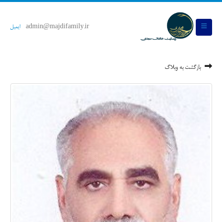
admin@majdifamily.ir
ایمیل
بازگشت به وبلاگ