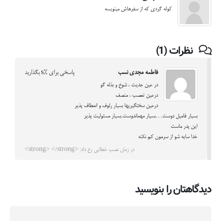
کوله گردی که از سفرهاش مینویسه
نظرات (1)
فاطمه مجدی نسب
پاسخی برای %s بگذارید
در عین جدیت ، شوخ و بذله گو
درعین تعصب ، منصف
درعین سختگیریها بسیار رئوف و انعطاف پذیر
بسیار فامیل دوست…بسیار مهماندوست..بسیار مسئولیت پذیر
این پدر ماست
خدا سایه شو از سرمون کم نکنه
در زمان نصب خطایی رخ داد: <strong> </strong>
دیدگاهتان را بنویسید