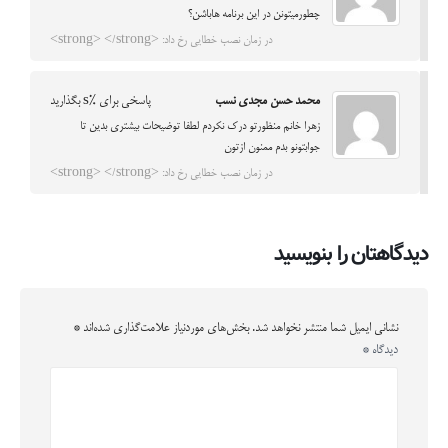
چطورمیتونن در این برنامه هاباشن؟
در زمان نصب خطایی رخ داد: <strong> </strong>
محمد حسن مجدی نسب
پاسخی برای %s بگذارید
زهرا خانم منظورتو درک نکردم لطفا توضیحات بیشتری بدین تا
جوابتونو بدم ممنون ازتون
در زمان نصب خطایی رخ داد: <strong> </strong>
دیدگاهتان را بنویسید
نشانی ایمیل شما منتشر نخواهد شد.
بخش‌های موردنیاز علامت‌گذاری شده‌اند
*
دیدگاه
*