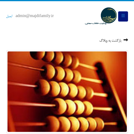
admin@majdifamily.ir
ایمیل
بازگشت به وبلاگ