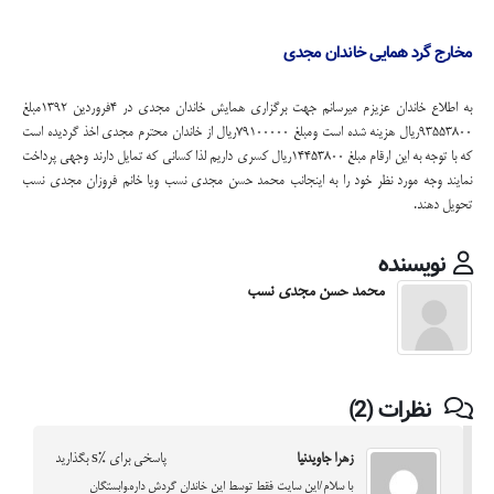
مخارج گرد همایی خاندان مجدی
به اطلاع خاندان عزیزم میرسانم جهت برگزاری همایش خاندان مجدی در 4فروردین 1392مبلغ
93553800ریال هزینه شده است ومبلغ 79100000ریال از خاندان محترم مجدی اخذ گردیده است
که با توجه به این ارقام مبلغ 14453800ریال کسری داریم لذا کسانی که تمایل دارند وجهی پرداخت
نمایند وجه مورد نظر خود را به اینجانب محمد حسن مجدی نسب ویا خانم فروزان مجدی نسب
تحویل دهند.
نویسنده
محمد حسن مجدی نسب
نظرات (2)
زهرا جاویدنیا
پاسخی برای %s بگذارید
با سلام/این سایت فقط توسط این خاندان گردش داره.وابستگان