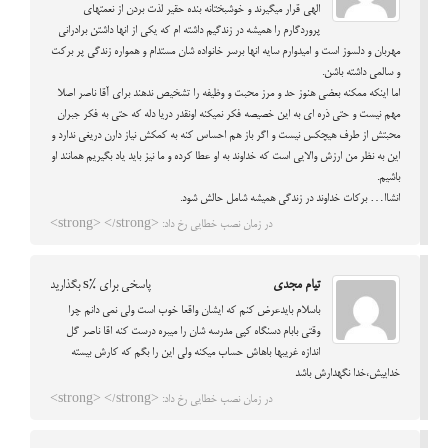
الهی قرار میگیرند و خوشبختانه بنده حقیر لذت بردن از نعمتهای
پروردگارم را همیشه در زندگیم داشته ام که یکی از انها داشتن برادرانی
مهربان و دلسوز است و امیدوارم سایه انها برسر خانواده شان مستدام و همواره زندگی پر برکت
و سالمی داشته باشن.
اما اینکه ممکنه بعضی هنوز حد و مرز محبت و وظیفه را تشخیص ندهند برای آقا ناصر اصلا
مهم نیست و حتی ذره ای به این خصیصه فکر نمیکنه اونقدر دریا دله که حتی به فکر جبران
محبتش از طرف هیچکس نیست و اگر باز هم احساس کنه به کمکش نیاز دارن دریغی ندارد و
این به نظر من ارزش والایی است که خداوند به او عطا کرده و ما نیز باید یاد بگیریم همانند او
باشیم.
انشاا… برکات خداوند در زندگی همیشه شامل حالش شود.
در زمان نصب خطایی رخ داد: <strong> </strong>
تیام مجدی
پاسخی برای %s بگذارید
باسلام بایدعرض کنم که ایشان واقعا خوب است ولی نمی دانم چرا
وقتی بابام دسنگاه کپی مدرسه شان را میبره درست کنه اقا ناصر گل
اندازه غریبها باهاش حساب میکنه ولی این را بگم که کارش بیسته
خداییش،خدا نگهدارش باشد
در زمان نصب خطایی رخ داد: <strong> </strong>