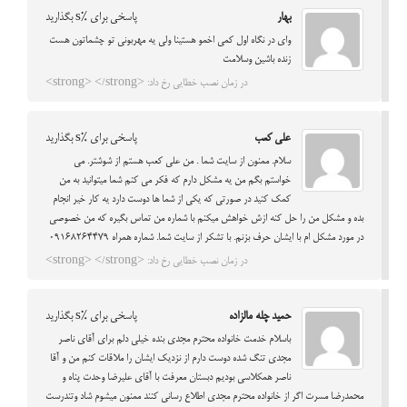
بهار
پاسخی برای %s بگذارید
وای در نگاه اول کمی اخمو هستینا ولی یه مهربونی تو چشماتون هست
زنده باشین وسلامت
در زمان نصب خطایی رخ داد: <strong> </strong>
علی کعب
پاسخی برای %s بگذارید
سلام. ممنون از سایت شما . من علی کعب هستم از شوشتر. می
خواستم بگم من یه مشکل دارم که فکر می کنم شما میتوانید به من
کمک کنید در صورتی که یکی از شما ها دوست دارد یه کار خیر انجام
بده و مشکل من را حل کنه ازش خواهش میکنم با شماره من تماس بگیره که من خصوصی
در مورد مشکل ام با ایشان حرف بزنم. با تشکر از سایت شما. شماره همراه 09168264479
در زمان نصب خطایی رخ داد: <strong> </strong>
حمید چله مالزاده
پاسخی برای %s بگذارید
باسلام خدمت خانواده محترم مجدی بنده خیلی دلم برای آقای ناصر
مجدی تنگ شده دوست دارم از نزدیک ایشان را ملاقات کنم من و آقا
ناصر همکلاسی بودیم دبستان معرفت با آقای علیرضا وحدت پناه و
محمدرضا مسرت اگر از خانواده محترم مجدی اطلاع رسانی کنند ممنون میشوم شاد وتندرست