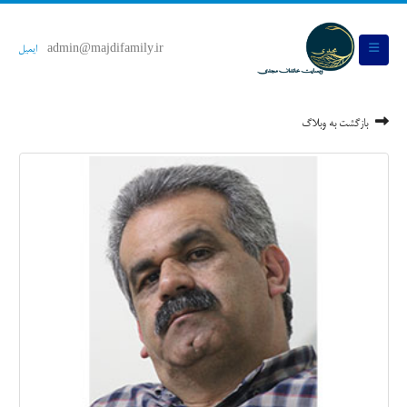
admin@majdifamily.ir
ایمیل
بازگشت به وبلاگ