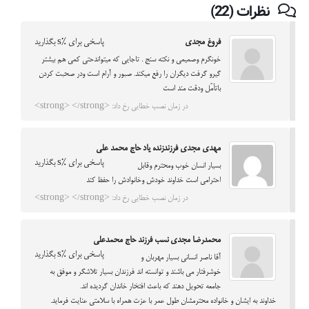
نظرات (22)
فروغ مجدی
پاسخی برای %s بگذارید
خونگرم وصمیمی و نکته سنج . تاجایی که میتواندحتی کمی هم بیشتر
گیرو گرفت دیگران را رفع میکند. صبور و آرام است ودر صحبت کردن
باتأمّل ودقت مند است
در زمان نصب خطایی رخ داد: <strong> </strong>
مهدی مجدی فرزندزنده یاد حاج محمد علی
پاسخی برای %s بگذارید
بسیار انسان خوب ومحترم وقابل
احترامی است خداوند خودش وخانوادش را حفظ کند
در زمان نصب خطایی رخ داد: <strong> </strong>
محمدرضا مجدی نسب فرزند حاج محمدعلی
پاسخی برای %s بگذارید
آقا ناصر انسانی بسیار مهربان و
خوشرفتار می باشند و توانسته اند فرزندان بسیار تلاشگر و موفق به
جامعه تحویل دهند که باعث افتخار خاندان گردیده اند.
خداوند به ایشان و خانواده محترمشان طول عمر با عزت همراه با سلامتی عنایت فرماید.