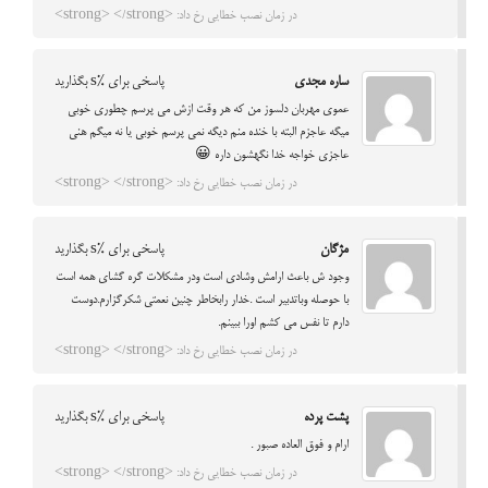
در زمان نصب خطایی رخ داد: <strong> </strong>
ساره مجدی
پاسخی برای %s بگذارید
عموی مهربان دلسوز من که هر وقت ازش می پرسم چطوری خوبی
میگه عاجزم البته با خنده منم دیگه نمی پرسم خوبی یا نه میگم هنی
عاجزی خواجه خدا نگهشون داره 😀
در زمان نصب خطایی رخ داد: <strong> </strong>
مژگان
پاسخی برای %s بگذارید
وجود ش باعث ارامش وشادی است ودر مشکلات گره گشای همه است
با حوصله وباتدبیر است .خدار رابخاطر چنین نعمتی شکرگزارم.دوست
دارم تا نفس می کشم اورا ببینم.
در زمان نصب خطایی رخ داد: <strong> </strong>
پشت پرده
پاسخی برای %s بگذارید
ارام و فوق العاده صبور .
در زمان نصب خطایی رخ داد: <strong> </strong>