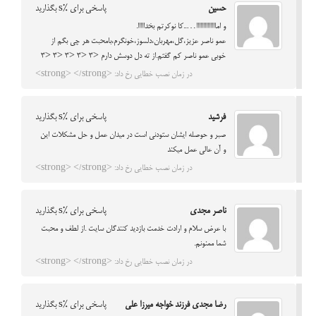
حسین
پاسخی برای %s بگذارید
و اماااااااااااااا…..کا نوکرتم بخدااااا.
عمو ناصر عزیز،گل،مهربان،دلسوز،خونگرم،بامحبت هر چی بگم از
خوبی عمو ناصر کم گفتم.از ته دل دوسش دارم <3 <3 <3 <3 <3
در زمان نصب خطایی رخ داد: <strong> </strong>
فرشید
پاسخی برای %s بگذارید
صبر و حوصله ایشان ستودنی است در میدان عمل و حل مشکلات این
و آن عالی عمل میکند
در زمان نصب خطایی رخ داد: <strong> </strong>
ناصر مجدی
پاسخی برای %s بگذارید
با عرض سلام و ارادت خدمت بازدید کنندگان سایت .از لطف و محبت
شما ممنونم.
در زمان نصب خطایی رخ داد: <strong> </strong>
رضا مجدی فرزند خواجه میرزا علی
پاسخی برای %s بگذارید