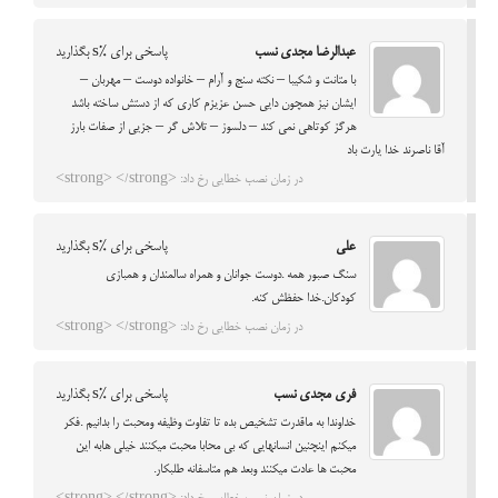
عبدالرضا مجدی نسب
پاسخی برای %s بگذارید
با متانت و شکیبا – نکته سنج و آرام – خانواده دوست – مهربان –
ایشان نیز همچون دایی حسن عزیزم کاری که از دستش ساخته باشد
هرگز کوتاهی نمی کند – دلسوز – تلاش گر – جزیی از صفات بارز
آقا ناصرند خدا یارت باد
در زمان نصب خطایی رخ داد: <strong> </strong>
علی
پاسخی برای %s بگذارید
سنگ صبور همه .دوست جوانان و همراه سالمندان و همبازی
کودکان.خدا حفظش کنه.
در زمان نصب خطایی رخ داد: <strong> </strong>
فری مجدی نسب
پاسخی برای %s بگذارید
خداوندا به ماقدرت تشخیص بده تا تفاوت وظیفه ومحبت را بدانیم .فکر
میکنم اینچنین انسانهایی که بی محابا محبت میکنند خیلی هابه این
محبت ها عادت میکنند وبعد هم متاسفانه طلبکار.