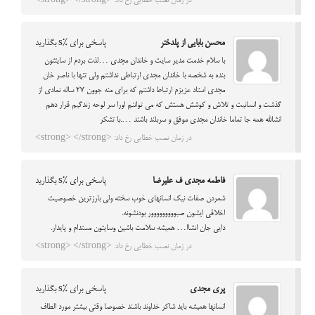
در زمان نصب خطایی رخ داد: <strong> </strong>
محسن بابایی از پلدختر
پاسخی برای %s بگذارید
با سلام خدمت مدیر سایت و خاندان مجدی …لذت بردم از سایتتون
بنده به شخصه با خاندان مجدی ارتباطی نداشتم ولی تنها با ناصر خان
مجدی استاد عزیزم ارتباط داشتم که برای منه جوون 27 ساله نمادی از
گذشت و انسانیت و تلاش و کوشش هستش که می تواننم اورا سر لوحه زندگیم قرار دهم
انشالله همه جا تماما خاندان مجدی موفق و سربلند باشند ….با تشکر
در زمان نصب خطایی رخ داد: <strong> </strong>
فاطمه مجدی ف علیرضا
پاسخی برای %s بگذارید
شمردن صفات نیک انسانهای خوب سخته ولی بارزترین خصوصیت
اخلاقی ایشون صبووووووووور بودنشونه.
دایی جان انشاا… همیشه سلامت باشین وسایتون مستدام و پایدار.
در زمان نصب خطایی رخ داد: <strong> </strong>
پری مجدی
پاسخی برای %s بگذارید
انسانها همیشه باید شاکر خداوند باشند خصوصا وقتی بیشتر مورد الطاف