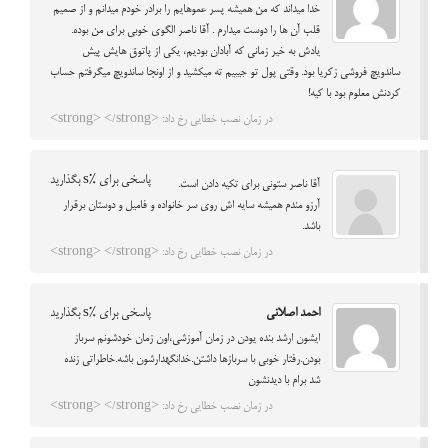
خدا میداند که من همیشه پسر عموهایم را برادر خودم میدانم و از صمیم
قلب آن ها را دوست میدارم . آقا ناصر الگوی خوبی برای من بوده.
یادش به خیر زمانی که آبادان بودیم، یکی از پاتوق هایش پیش
ساندویچ فروشی زکریا بود. وقتی پول تو جیبیم ته میکشید و از اونجا ساندویچ میگرفتم حساب
کردنش معلوم بود با کیه!
در زمان نصب خطایی رخ داد: <strong> </strong>
پاسخی برای %s بگذارید
آقا ناصر ستونی برای تکیه دادن است.
آرزو مندم همیشه سایه اش روی سر خانواده و فامیل و دوستان برقرار
باشد.
در زمان نصب خطایی رخ داد: <strong> </strong>
احمد اصلانی
پاسخی برای %s بگذارید
ایشون ارشد بنده یودن در زمان آموزشی،اون زمان خودشونم سرباز
بودن.رفتار خوبی با سربازها داشتن.خدانگهدارشون باشه.خاطراتی زنده
شد برام با دیدنشون
در زمان نصب خطایی رخ داد: <strong> </strong>