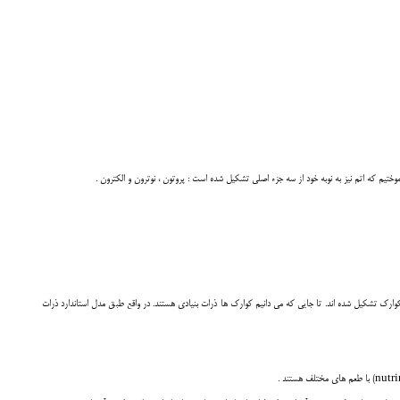
وختيم که اتم نيز به نوبه خود از سه جزء اصلي تشکيل شده است : پروتون ، نوترون و الکترون .
ارک تشکيل شده اند. تا جايي که مي دانيم کوارک ها ذرات بنيادي هستند. در واقع طبق مدل استاندارد ذرات