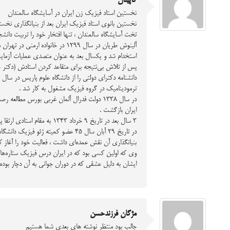
كاپيتان
نخستين استاد فيزيك زن ايران در آسايشگاه سالمندان
تخت آسايشگاه سالمندان ، تنها افتخار خود را تربيت دانشجو
استخدام شد و يكسال بعد به عنوان متصدي عمليات آزماي
پس از تلاش بي‌نتيجه براي متقاعد كردن استادش (دكتر 
ترموديناميك در گروه فيزيك مشغول به كار ‌شد .
ايران بازگشت .
3 سال بعد در تاريخ 9 خرداد 1343 به مقام استادي ارتقا پيدا كرد و بدين ترتيب او اولين فيزيكدان زن است كه در ايران به مقام استادي رسيد .
بنيانگذاري آن نقش عمده‌اي داشت ، فعاليت خود را آغاز كر
وي كه اولين كسي بود كه در ايران درس فيزيك ستاره‌ها را تدريس كرد ، در سال 58 تقاضاي بازنشس
ایشان به دلیل عشقی که در دوران جوانی به آن دچار بوده
مژگان فرزندحسن
جالب بود منتظر نوشته های بعدی شما هستیم