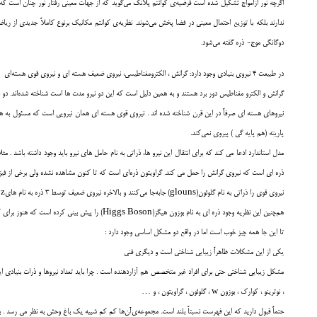
اگر‌چه نور ازامواج تشكيل شده است فرضيه‌ي كوانتم پلانك مي‌گويد كه از جهات معيني رفتار نور چنان است ك
ندارند بلكه با توزيع احتمال معيني در فضا پخش مي‌شوند. نظريه‌ي كوانتم مكانيك برنوع كاملاً جديدي از ري
دوگانگي موج- ذره گفته مي‌شود.
در طبيعت 4 نيروي بنيادي وجود دارد: گرانش ، الکترومغناطيسي، نيروي ضعيف هسته اي و نيروي قوي هسته‌اي
گرانش و الکترو مغناطيس دور برد هستند و به همين دليل است که اين دو نيرو مدت ها است شناخته شده‌اند. دو ن
نيروهاي هسته اي صرفاً در اين قرن شناخته شده اند . نيروي قوي هسته اي همان نيرويي است كه مسئول به هم 
پاريته (هم پايه گي ) پيروي نمي‌كند.
مدل استاندارد ادعا مي کند که براي انتقال اين نيرو ها، ذراتي به نام حامل هاي نيرو بايد وجود داشته باشد .
ذره اي است که نيروي گرانش را حمل مي کند. گراويتون ذره‌اي است كه تا کنون مشاهده نشده ولي برخي از فيزي
نيروي قوي را ذراتي به نام گلوئون(glouns) جابه‌جا مي‌كنند و بالاخره نيروي ضعيف توسط 3 ذره به نام هايz و w+ و w-منتقل مي‌شوند. براي وجودگلوئون‌ها گواه قانع‌كننده‌اي وجود دارد، ذرات w و z نيز در شتاب دهنده ها مستقيما ردگيري شده اند( در واقع مدل استاندارد وجود بوزون هاي w,zرا پيش از آنکه يافته شوند پيش بيني کرد ).
هم‌چنين اين نظريه وجود ذره اي به نام بوزون هيگز(Higgs Boson) را پيش بيني کرد‌ه است که هنوز براي کشف آن تلاش مي شود.
تا اين جا همه چيز خوب است اما در واقع دو مشکل اساسي وجود دارد :
يکي از اين مشکلات ظاهراً زيبايي شناختي است و ديگري فني
مشکل زيبايي شناختي حتي براي افراد غير متخصص هم آزاردهنده است . چرا بايد تعداد نيروها و ذرات بنيادي اين 
، نوترينو ، کوارک ، بوزون w ، گلوئون ، گراويتون ، و …
حتماً قبول داريد که اين فهرست نسبتاََ بلند است. مجموعه‌ي‌آن‌ها کم کم شبيه يک باغ وحش به نظر مي رسد . ب