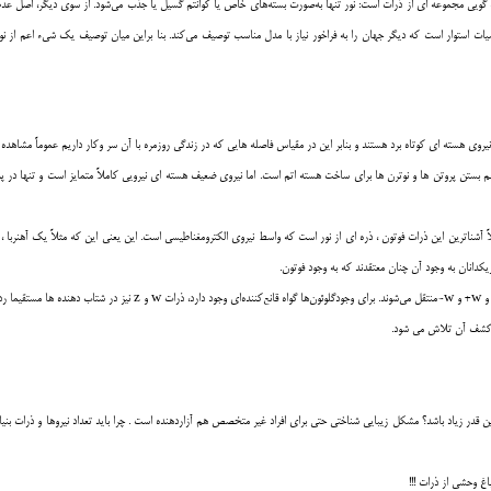
ه گويي مجموعه اي از ذرات است: نور تنها به‌صورت بسته‌هاي خاص يا كوانتم‌ گسيل يا جذب مي‌شود. از سوي ديگر، اصل عد
اضيات استوار است كه ديگر جهان را به فراخور نياز با مدل مناسب توصيف مي‌كند. بنا براين ميان توصيف يك شي‌ء اعم از ن
يروي هسته اي کوتاه برد هستند و بنابر اين در مقياس فاصله هايي كه در زندگي روزمره با آن سر وكار داريم عموماً مشاهده 
بستن پروتن ها و نوترن ها براي ساخت هسته اتم است. اما نيروي ضعيف هسته اي نيرويي کاملاً متمايز است و تنها در پدي
 مثلاً آشناترين اين ذرات فوتون ، ذره اي از نور است که واسط نيروي الکترومغناطيسي است. اين يعني اين که مثلاً يک آهن
کدانان به وجود آن چنان معتقدند که به وجود فوتون.
قدر زياد باشد؟ مشکل زيبايي شناختي حتي براي افراد غير متخصص هم آزاردهنده است . چرا بايد تعداد نيروها و ذرات بنيادي ا
اغ وحشي از ذرات !!!