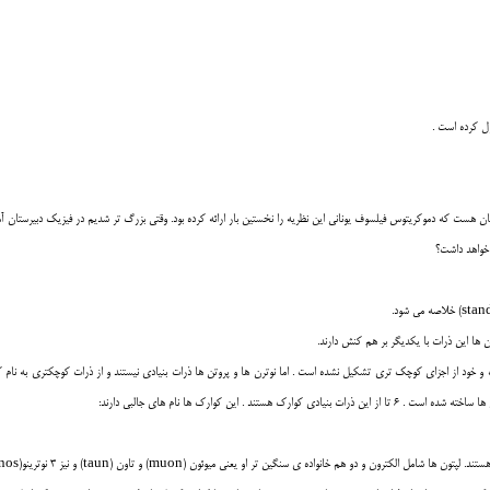
ول کرده است .
دتان هست که دموکريتوس فيلسوف يوناني اين نظريه را نخستين بار ارائه کرده بود. وقتي بزرگ تر شديم در فيزيک دبيرستان آم
 خواهد داشت؟
 ها اين ذرات با يکديگر بر هم کنش دارند.
 خود از اجزاي کوچک تري تشکيل نشده است . اما نوترن ها و پروتن ها ذرات بنيادي نيستند و از ذرات کوچکتري به نام کو