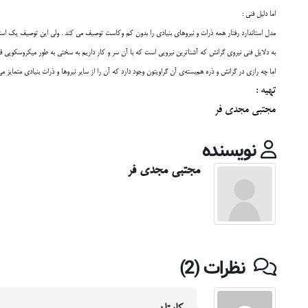
اما دليل فني :
مدل استاندارد رفتار همه ذرات و نيروهاي بنيادي را بدون کم وکاست توصيف مي کند . ولي اين توصيف يک استث
به دلايل فني نيروي گرانش که آشناترين نيرويي است که با آن سر و کار داريم به سختي به طور ميکروسکوپي 
اما چه رازي در گرانش و ذره هم‌بسته‌ي آن گراويتون وجود دارد که آن را از ساير نيروها و ذرات بنيادي متمايز 
تهیه :
مجتبی مجدی فر
نویسنده
مجتبی مجدی فر
نظرات (2)