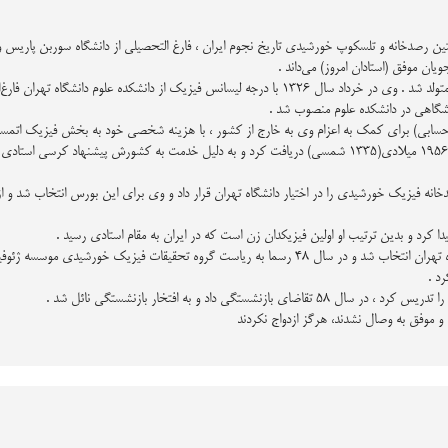
يان موفق (استادان امروز) مي‌داند .
آلينوش طريان در سال 1299 در خانواده ارمني در تهران متولد شد . وي در خرداد سال 1326 با درجه
شگاهي در دانشكده علوم منصوب شد .
حسابي) براي كمك به اعزام وي به خارج از كشور ، با هزينه شخصي خود به بخش فيزيك اتمسف
دانشنامه دكتراي دولتي را از دانشگاه علوم پاريس در سال 1956 ميلادي(1335 شمسي) دريافت كرد و به دليل خد
در تاريخ 29 آبان سال 45 عضو كميته ژئو فيزيك دانشگاه تهران انتخاب شد و در سال 48 رسما به
د .
تگي داد و به افتخار بازنشستگي نائل شد .
 و موفق به وصال نشدند، هرگز ازدواج نکردند