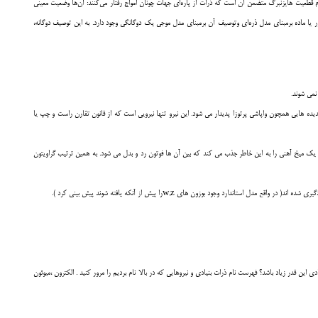
م قطعيت هايزنبرگ متضمن آن است كه ذرات از پاره‌اي جهات چونان امواج رفتار مي‌كنند: آن‌ها وضعيت معيني
ور يا ماده برمبناي مدل ذره‌اي وتوصيف آن برمبناي مدل موجي يك دوگانگي وجود دارد. به اين توصيف دوگانه،
نمي شوند.
ده هايي همچون واپاشي پرتوزا پديدار مي شود. اين نيرو تنها نيرويي است که از قانون تقارن راست و چپ يا
ربا ، يک ميخ آهني را به اين خاطر جذب مي کند که بين آن ها فوتون رد و بدل مي شود. به همين ترتيب گراويتون
ين قدر زياد باشد؟ فهرست نام ذرات بنيادي و نيروهايي که در بالا نام برديم را مرور کنيد . الکترون ،ميوئون