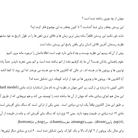
جهان از چه چيزي ساخته شده است ؟
اين پرسش چه‌قدر براي شما آشناست ؟ تا کنون چه‌قدر به اين موضوع فکر کرده ايد؟
شايد باور نکنيد اين پرسش ظاهراً ساده بيش ترين زمان ها و خلاق ترين ذهن ها را در طول تاريخ به خود مشغ
نظريه ريسمان آخرين تلاش انسان براي يافتن پاسخ اين پرسش ساده است.
پيش از آن‌که ببينيم اين نظريه چيست و چه ادعايي دارد خوب است اطلاعاتمان را درمورد ماده مرور کنيم:
علوم راهنمايي يادتان هست؟ آن جا ياد گرفتيم ماده از اتم ساخته شده است .و اتم يعني تجزيه ناپذير. حتماً يا
نوترون ها و پروتون ها در هسته اند ، در حالي که الکترون ها به دور هسته مي چرخند. اما اين روند تا کجا ادامه
آيا الکترون ها ، پروتون ها و نوترون ها نيز خود از ذرات کوچک تري تشکيل شده اند؟
دانش کنوني ما درباره ي ترکيب زير اتمي جهان در نظريه اي به نام مدل استاندارد ذرات مادي (standard model) خلاصه مي شود.
اين مدل هم اجزاي بنيادي ماده که جهان از آن ها ساخته شده را توصيف مي کند و هم نيروهايي که از طريق آن
بر طبق اين مدل الکترون واقعاً يک ذره ي بنيادي است . يعني يکي از ذراتي است که سنگ بناي آفرينش است و
مادي 12 ذره بنيادي در طبيعت وجود دارند. يعني 12 نوع ذره که سنگ بناي آفرينش اند. و ماده در طبيعت از آن ها ساخته شده است . 6 تا از اين ذرات بنيادي کوارک هستند . اين کوارک ها نام هاي جالبي دارند:
بالا(up)، پايين(down) ، عجيب(strange)، عفريت(charm) ، سر(top) و ته(bottom).
براي مثال يک پروتون از 2 کوارک بالا و يک کوارک پايين تشکيل شده است . 6 ذره ي بنيادي ديگر لپتون‌ها هستند. لپتون ها شامل الکترون و دو هم خانواده ي سنگين تر او يعني ميوئون (muon) و تاون (taun) و نيز 3 نوترينو(nutrinos) با طعم هاي مختلف هستند .