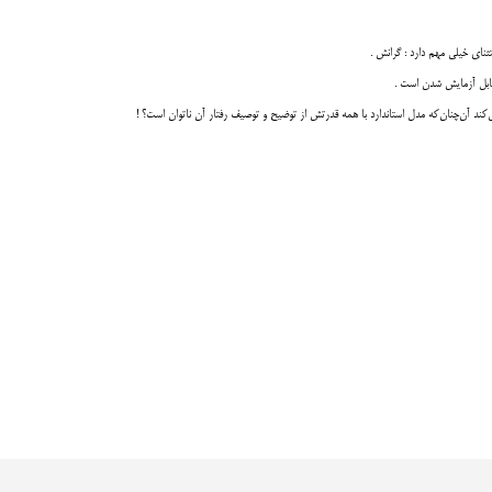
ناي خيلي مهم دارد : گرانش .
قابل آزمايش شدن است .
مي‌کند آن‌چنان‌که مدل استاندارد با همه قدرتش از توضيح و توصيف رفتار آن ناتوان است؟ !