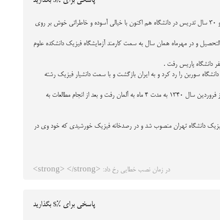
پاسخی برای %s بگذارید
نخستين بانوي استاد فيزيك ايران بعد از بنيانگذاري نخستين رصدخانه و تلسكوپ خورشيدي تاريخ نجوم ايران ، فارغ التحصيلي از دانشگاه سوربن پاريس و 30 سال تدريس در دانشگاه هم اكنون با خيالي آسوده و خاطراتي خوش بر روي
 ليسانس فيزيك از دانشكده علوم دانشگاه تهران فارغ‌التحصيل و در مهرماه همان سال به سمت كارمند آزمايشگاه فيزيك دانشكده علوم
ر دانشگاه پاريس رفت .
مت به كشورش پيشنهاد كرسي استادي دانشگاه سوربن را رد كرد و به ايران بازگشت و با سمت دانشيار فيزيك رشته
در سال 1338 دولت فدرال آلمان غربي بورس مطالعه رصد‌خانه فيزيك خورشيدي را در اختيار دانشگاه تهران قرار داد و وي براي اين بورس انتخاب شد و از فروردين سال 1340 به مدت 4 ماه به آلمان رفت و بعد از انجام مطالعات به
 رياست گروه تحقيقات فيزيك خورشيدي موسسه ژئوفيزيك دانشگاه تهران منصوب شد و در رصدخانه فيزيك خورشيدي كه خود وي در
در زمان نصب خطایی رخ داد: <strong> </strong>
پاسخی برای %s بگذارید