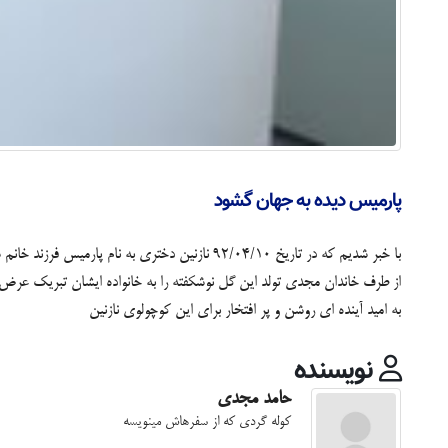
پارمیس دیده به جهان گشود
با خبر شدیم که در تاریخ 92/04/10 نازنین دختری به نام پارمیس فرزند خانم سولماز مجدی و نوه ی خانم میترا مجدیان در بیمارستان اصفهان دیده به جهان گشود.
از طرف خاندان مجدی تولد این گل نوشکفته را به خانواده ایشان تبریک عرض 
به امید آینده ای روشن و پر افتخار برای این کوچولوی نازنین
نویسنده
حامد مجدی
کوله گردی که از سفرهاش مینویسه