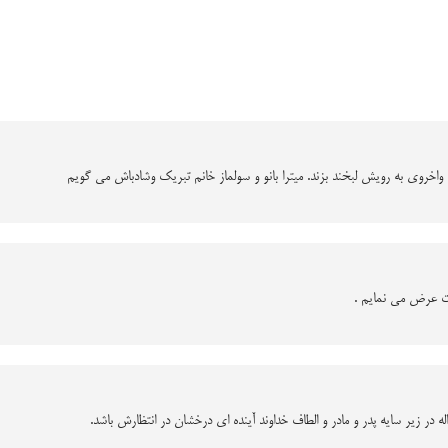
اخروی به رویش لبخند بزند. میترا بانو و سولماز خانم تبریک وشادباش می گویم
يت عرض مي نمايم .
له در زیر سایه پدر و مادر و الطاف خداوند آینده ای درخشان در انتظارش باشد.