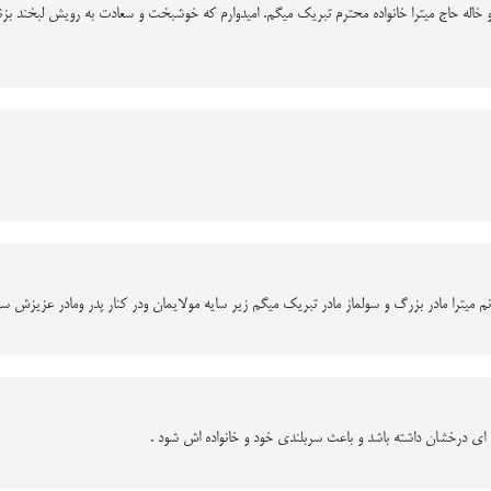
و خاله حاج میترا خانواده محترم تبریک میگم. امیدوارم که خوشبخت و سعادت به رویش لبخند ب
 میترا مادر بزرگ و سولماز مادر تبریک میگم زیر سایه مولایمان ودر کنار پدر ومادر عزیزش سرا
ﻩ ﺍﻯ ﺩﺭﺧﺸﺎﻥ ﺩﺍﺷﺘﻪ ﺑﺎﺷﺪ ﻭ ﺑﺎﻋﺚ ﺳﺮﺑﻠﻨﺪﻯ ﺧﻮﺩ ﻭ ﺧﺎﻧﻮﺍﺩﻩ ﺍﺵ ﺷﻮﺩ .