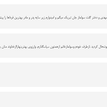
مهدی و دختر گلت سولماز جان تبریک میگم و امیدوارم زیر سایه پدر و مادر بهترین فرداها را پیش
شحال کردید .ازطرف خودم وسولمازخانم ازهمتون سپاسگذارم. وارزوی بهترینهاراازخداوند منان برا