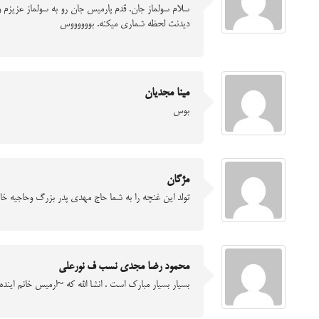
سلام سولماز جان. قدم پارمیس جان رو به سولماز عزیزم 
دیدنت لحظه شماری میکنه. بووووووس
مینا مجدیان
بوس
مژگان
تولد این غنچه را به شما حاج مهدی پدر بزرگ وحاجیه خانم
ﻣﺤﻤﻮﺩ ﺭﺿﺎ ﻣﺠﺪﻯ ﻧﺴﺐ ﻑ ﻧﻮﺭﻋﻠﻰ
ﺑﺴﻴﺎﺭ ﺑﺴﻴﺎﺭ ﻣﺒﺎﺭﮎ ﺍﺳﺖ . ﺍﻧﺸﺎ ﺍﻟﻠﻪ ﮐﻪ ~ﺍﺭﻣﻴﺲ ﺧﺎﻧﻢ ﺍﻳﻨﺪ