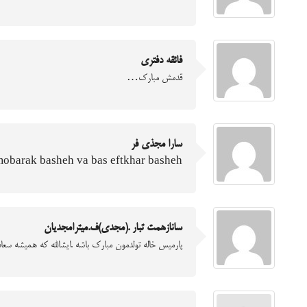
فائقه دفتري
قدمش مبارك…
سارا مجذی فر
barak basheh va bas eftkhar basheh
سانازهمت تبار .(مجدی)ف.میترامجدیان
پارمیس خاله تولدمون مبارک باشه .ایشالله که همیشه سعاد