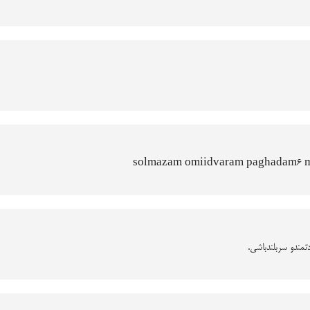
solmazam omiidvaram paghadam6 mo
تمندو سربلندباشی.