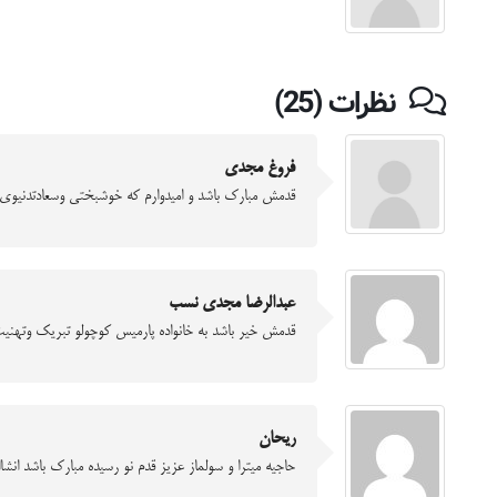
نظرات (25)
فروغ مجدی
قدمش مبارک باشد و امیدوارم که خوشبختی وسعادتدنیوی و
عبدالرضا مجدي نسب
قدمش خير باشد به خانواده پارميس كوچولو تبريك وتهن
ریحان
حاجیه میترا و سولماز عزیز قدم نو رسیده مبارک باشد انشاا