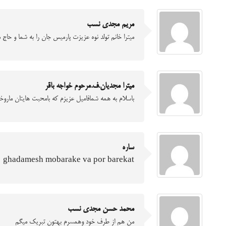
مریم مجدی نسب
میترا خانم تولد نوه عزیزت پارمیس جان را به شما و حاج 
میترا مجدیان.ف.مرحوم خواجه باقر
باسلام به همه شمافامیل عزیزم که بامحبت هایتان ماروخو
ساره
ghadamesh mobarake va por barekat
محمد حسن مجدی نسب
من هم از طرف خود وهمسرم بهتون تبریک میگم