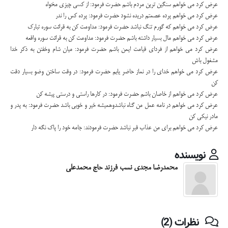
عرض كرد مي خواهم سنگين ترين مردم باشم حضرت فرمود: از كسي چيزي مخواه
عرض كرد مي خواهم پرده عصمتم دريده نشود حضرت فرمود: پرده كس را ندر
عرض كرد مي خواهم كه گورم تنگ نباشد حضرت فرمود: مداومت كن به قرائت سوره تبارك
عرض كرد مي خواهم مال بسيار داشته باشم حضرت فرمود: مداومت كن به قرائت سوره واقعه
عرض كرد مي خواهم از فرداي قيامت ايمن باشم حضرت فرمود: ميان شام وخفتن به ذكر خدا
مشغول باش
عرض كرد مي خواهم خداي را در نماز حاضر يابم حضرت فرمود: در وقت ساختن وضو بسيار دقت
كن
عرض كرد مي خواهم از خاصان باشم حضرت فرمود: در كارها راستي و درستي پيشه كن
عرض كرد مي خواهم در نامه عمل من گناه نباشدوهميشه خير و خوبي باشد حضرت فرمود: به پدر و
مادر نيكي كن
عرض كرد مي خواهم براي من عذاب قبر نباشد حضرت فرمودند: جامه خود را پاك نگه دار
نویسنده
محمدرضا مجدی نسب فرزند حاج محمدعلی
نظرات (2)