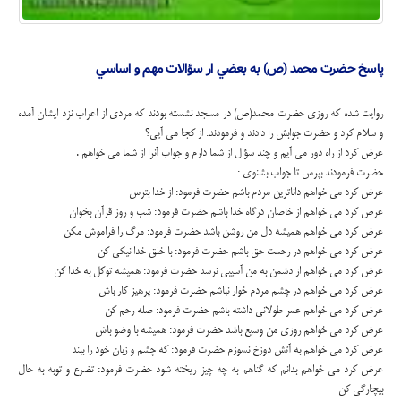
پاسخ حضرت محمد (ص) به بعضي ار سؤالات مهم و اساسي
روايت شده كه روزي حضرت محمد(ص) در مسجد نشسته بودند كه مردي از اعراب نزد ايشان آمده
و سلام كرد و حضرت جوابش را دادند و فرمودند: از كجا مي آيي؟
عرض كرد از راه دور مي آيم و چند سؤال از شما دارم و جواب آنرا از شما مي خواهم .
حضرت فرمودند بپرس تا جواب بشنوي :
عرض كرد مي خواهم داناترين مردم باشم حضرت فرمود: از خدا بترس
عرض كرد مي خواهم از خاصان درگاه خدا باشم حضرت فرمود: شب و روز قرآن بخوان
عرض كرد مي خواهم هميشه دل من روشن باشد حضرت فرمود: مرگ را فراموش مكن
عرض كرد مي خواهم در رحمت حق باشم حضرت فرمود: با خلق خدا نيكي كن
عرض كرد مي خواهم از دشمن به من آسيبي نرسد حضرت فرمود: هميشه توكل به خدا كن
عرض كرد مي خواهم در چشم مردم خوار نباشم حضرت فرمود: پرهيز كار باش
عرض كرد مي خواهم عمر طولاني داشته باشم حضرت فرمود: صله رحم كن
عرض كرد مي خواهم روزي من وسيع باشد حضرت فرمود: هميشه با وضو باش
عرض كرد مي خواهم به آتش دوزخ نسوزم حضرت فرمود: كه چشم و زبان خود را ببند
عرض كرد مي خواهم بدانم كه گناهم به چه چيز ريخته شود حضرت فرمود: تضرع و توبه به حال
بيچارگي كن