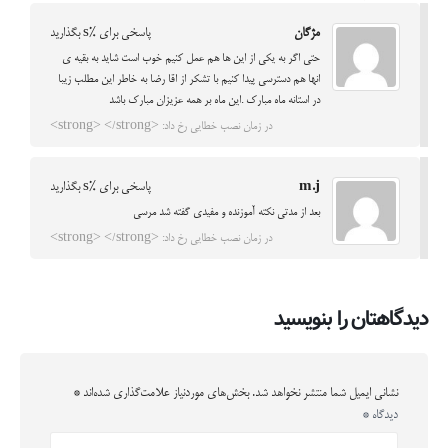
مژگان
پاسخی برای %s بگذارید
حتی اگر به یکی از این ها هم عمل کنیم خوب است شاید به بقیه ی
انها هم دسترسی پیدا کنیم با تشکر از اقا رضا به خاطر این مطلب زیبا
در استانه ماه مبارک .این ماه بر همه عزیزان مبارک باشد
در زمان نصب خطایی رخ داد: <strong> </strong>
m.j
پاسخی برای %s بگذارید
بعد از مدتي نكته آموزنده و مفيدي گفته شد مرسي
در زمان نصب خطایی رخ داد: <strong> </strong>
دیدگاهتان را بنویسید
نشانی ایمیل شما منتشر نخواهد شد.
بخش‌های موردنیاز علامت‌گذاری شده‌اند
*
دیدگاه
*