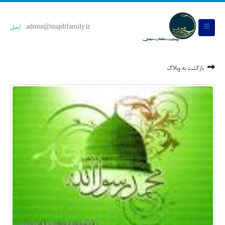
admin@majdifamily.ir
ایمیل
بازگشت به وبلاگ