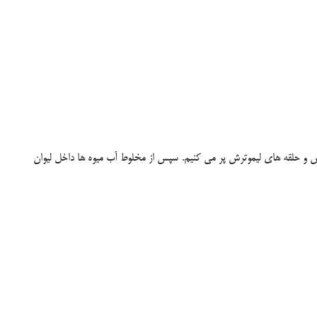
س و حلقه های لیموترش پر می کنیم. سپس از مخلوط آب میوه ها داخل لیوان