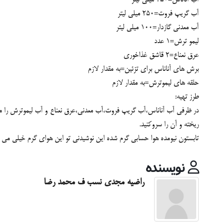
آب گریپ فروت=250 میلی لیتر
آب معدنی گازدار=100 میلی لیتر
لیمو ترش=1 عدد
عرق نعناع=2 قاشق غذاخوری
برش های آناناس برای تزئین=به مقدار لازم
حلقه های لیموترش=به مقدار لازم
طرز تهیه:
در ظرفی آب آناناس،آب گریپ فروت،آب معدنی،عرق نعناع و آب لیموترش را مخ
ریخته و آن را سروکنید.
تابستون نیومده هوا حسابی گرم شده این نوشیدنی تو این هوای گرم خیلی 
نویسنده
راضیه مجدی نسب ف محمد رضا