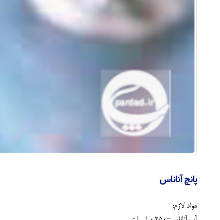
پانچ آناناس
مواد لازم:
آب آناناس=250 میلی لیتر