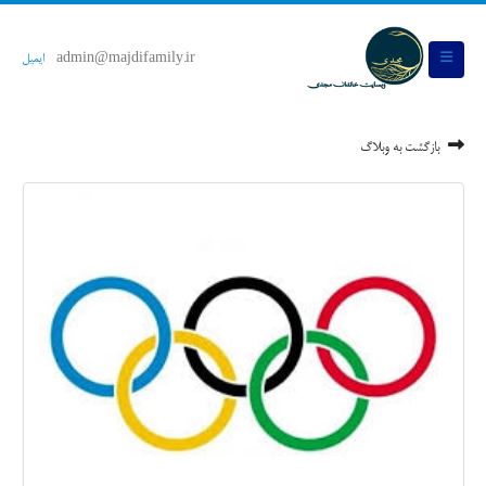
admin@majdifamily.ir
ایمیل
بازگشت به وبلاگ