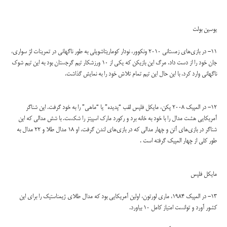
یوسین بولت
11- در بازی‌های زمستانی 2010 ونکوور، نودار کوماریتاشویلی به طور ناگهانی در تمرینات لژ سواری،
جان خود را از دست داد. مرگ این بازیکن که یکی از 10 ورزشکار تیم گرجستان بود به این تیم شوک
ناگهانی وارد کرد. با این حال این تیم تمام تلاش خود را به نمایش گذاشت.
12- در المپیک 2008 پکن، مایکل فلپس لقب “پدیده” یا “ماهی” را به خود گرفت. این شناگر
آمریکایی هشت مدال را با خود به خانه برد و رکورد مارک اسپیتز را شکست. با شش مدالی که این
شناگر در بازی‌های آتن و چهار مدالی که در بازی‌های لندن گرفت، او 18 مدال طلا و 22 مدال به
طور کلی از چهار المپیک گرفته است .
مایکل فلپس
13- در المپیک 1984، ماری لورتون، اولین آمریکایی بود که مدال طلای ژیمناستیک را برای این
کشور آورد و توانست امتیاز کامل 10 بیاورد.