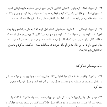
22- در المپیک 1988 کره جنوبی، قایقران کانادایی لارنس لمیو در حین مسابقه متوجه توفان شدید
شد و برای نجات دو قایقران زخمی که گرفتار توفان شده بودند، مسابقه را رها کرد. او پس از برگشت
به مسابقه مقام یازدهم را به دست آورد، اما مدال افتخار به دلیل حرکت قهرمانانه به او داده شد.
23- در المپیک تابستانی 2000 ، اریک موسامبانی شناگر اهل گینه که تا به حال در استخری به ابعاد
المپیک شنا نکرده بود در مسابقات شرکت کرد، او با سهمیه ورزشکاران کشورهای در حال توسعه که
امکانات کافی برای تمرین ندارند(وایلد کارت) وارد مسابقات شد. او در شنای 100 متر آزاد نتوانست
مقام خوبی بیاورد ، با این حال تلاش او برای شرکت در مسابقات همه را شگفت زده کرد و تحسین
تماشاگران را بر انگیخت.
اریک موسامبانی شناگر گینه
24- در المپیک ونکوور 2010 اسکیت باز نمایشی کانادا جانی روشست، چهار روز بعد از مرگ مادرش
در مقابل میلیون‌ها نفر مسابقه داد و توانست مدال برنز را از آن خود کند. او مدال خود را به مادرش
اهدا کرد.
25- هرمان مایر، یکی از بزرگ‌ترین اسکی بازان در دوران خود، در مسابقات المپیک 1998 دچار
سانحه شد، اما چند روز بعد توانست در دو مسابقه مدال طلا کسب کند. مایر بعدها تصادف هولناکی با