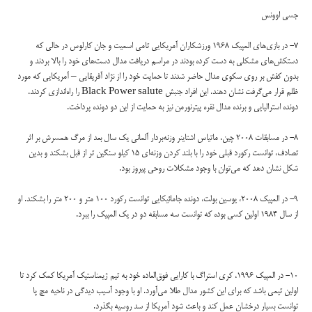
جسی اوونس
7- در بازی‌های المپیک 1968 ورزشکاران آمریکایی تامی اسمیت و جان کارلوس در حالی که
دستکش‌های مشکلی به دست کرده بودند در مراسم دریافت مدال دست‌های خود را بالا بردند و
بدون کفش بر روی سکوی مدال حاضر شدند تا حمایت خود را از نژاد آفریقایی – آمریکایی که مورد
ظلم قرار می‌گرفت نشان دهند. این افراد جنبش Black Power salute را راه‌ا‌ندازی کردند.
دونده استرالیایی و برنده مدال نقره پیترنورمن نیز به حمایت از این دو دونده پرداخت.
8- در مسابقات 2008 چین، ماتیاس اشتاینر وزنه‌بردار آلمانی یک سال بعد از مرگ همسرش بر اثر
تصادف، توانست رکورد قبلی خود را با بلند کردن وزنه‌ای 15 کیلو سنگین تر از قبل بشکند و بدین
شکل نشان دهد که می‌توان با وجود مشکلات روحی پیروز بود.
9- در المپیک 2008، یوسین بولت، دونده جامائیکایی توانست رکورد 100 متر و 200 متر را بشکند. او
از سال 1984 اولین کسی بوده که توانست سه مسابقه دو در یک المپیک را ببرد.
10- در المپیک 1996، کری استراگ با کارایی فوق‌العاده‌ خود به تیم ژیمناستیک آمریکا کمک کرد تا
اولین تیمی باشد که برای این کشور مدال طلا می‌آورد. او با وجود آسیب دیدگی‌ در ناحیه مچ پا
توانست بسیار درخشان عمل کند و باعث شود آمریکا از سد روسیه بگذرد.