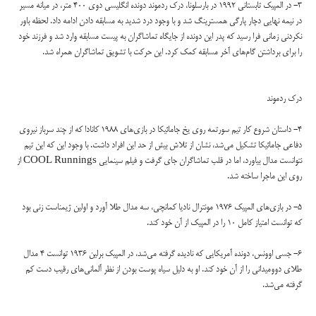
3- در المپیک تابستانی 1992 در بارسلونا، درک ردموند دونده انگلیسی دوی 400 متر، در میانه مسیر
در نیمه نهایی دچار پارگی همسترینگ شد و با وجود درد شدید به مسابقه دادن ادامه داد. لحظه باور
نکردنی زمانی فرا رسید که پدر این دونده از جایگاه تماشاگران به پیست مسابقه وارد شد و فرزند خود
را برای برداشتن گام‌های آخر مسابقه کمک کرد. این حرکت با تشویق تماشاگران همراه شد.
درک ردموند
4- داستان شروع کار تیم سورتمه روی یخ جامائیکا در بازی‌های 1988 کانادا که از چند سرباز نیروی
دفاعی جامائیکا تشکیل می‌شد، نشان از تلاش بیش از حد این افراد داشت. با وجود این که این تیم
نتوانست مدال بیاورد، اما در قلب تماشاگران جای گرفت و فیلم سینمایی COOL Runnings از
روی این ماجرا ساخته شد.
5- در بازی‌های المپیک 1976 مونترال نادیا کمانچی، سه مدال طلا آورد و اولین ژیمناست زنی بود
که توانست امتیاز کامل 10 را در المپیک از آن خود کند.
6- جسی اوونس، دونده آمریکایی که نادیده گرفته می‌شد، در المپیک برلین 1936 توانست 4 مدال
طلای دوومیدانی را از آن خود کند. او به دلیل سیاه پوست بودن از نظر آلمانی‌های رقیب دست کم
گرفته می‌شد.