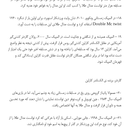
مسابقه هزار متر توانست مدال طلا را کسب کند. او این مدال را به خواهر خود هدیه کرد.
18- در المپیک زمستانی ونکوور 2010، شان وایت ورزشکار اسنوبرد، برای اولین بار از شگرد 1260
Double Mc twist استفاده کرد و توانست مدال طلای این مسابقات را به دست آورد.
19 – المپیک همیشه پر از شگفتی و جذابیت است. در المپیک سال 2000، رولان گاردنر کشتی‌گیر
آمریکایی در مقابل الکساندر کارلین کشتی‌گیر روس قرار گرفت. پیش از کشتی نتیجه‌ به نظر واضح
می‌آمد. کارلین 13 سال بود که مسابقه‌ای را نباخته بود و در شش مسابقه اخیر خود حتی یک امتیاز از
دست نداده بود اما در برابر شگفتی همگان گاردنر توانست مقابل قدرت کارلین ایستادگی کند و
قهرمان المپیک شود.
گاردنر، برنده ی الکساندر کارلین
20- معمولا پاتیناژ گروهی روی یخ در مسابقات زمستانی زیاد به چشم نمی‌آید، اما در بازی‌های
المپیک سال 1984 ، جین تورویل و کریستوفر دین توانستند نمایشی را نشان دهند که مورد تحسین
همه و داوران قرار گرفت و مدال طلا به آنها اختصاص یافت.
21- در المپیک سال 1998 ، جانی موزلبی ، اسکی باز آزاد با حرکتی که کرد توانست مدال طلا را از
آن خود کند. نوع حرکت این ورزشکار در گذر از پیچ‌ها به اسم خود او نامگذاری شد.