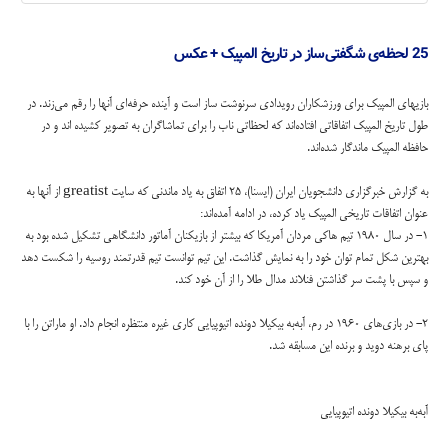
25 لحظه‌ی شگفتی‌ساز در تاریخ المپیک + عکس
بازیهای المپیک برای ورزشکاران رویدادی سرنوشت ساز است و آینده حرفه‌ای آنها را رقم می‌زند. در
طول تاریخ المپیک اتفاقاتی افتاده‌اند که لحظاتی ناب را برای تماشاگران به تصویر کشیده اند و در
حافظه المپیک ماندگار شده‌اند.
به گزارش خبرگزاری دانشجویان ایران (ایسنا)، 25 اتفاق به یاد ماندنی که سایت greatist از آنها به
عنوان اتفاقات تاریخی المپیک یاد کرده، در ادامه آمده‌اند:
1- در سال 1980 تیم هاکی مردان آمریکا که بیشتر از بازیکنان آماتور دانشگاهی تشکیل شده بود به
بهترین شکل تمام توان خود را به نمایش گذاشت. این تیم توانست تیم قدرتمند روسیه را شکست دهد
و سپس با پشت سر گذاشتن فنلاند مدال طلا را از آن خود کند.
2- در بازی‌های 1960 در رم، آبه‌به بیکیلا دونده اتیوپیایی کاری غیره منتظره انجام داد. او ماراتن را با
پای برهنه دوید و برنده این مسابقه شد.
آبه‌به بیکیلا دونده اتیوپیایی