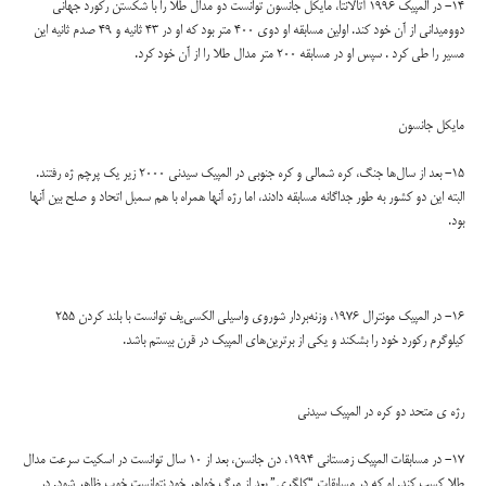
14- در المپیک 1996 آتالانتا، مایکل جانسون توانست دو مدال طلا را با شکستن رکورد جهانی
دوومیدانی از آن خود کند. اولین مسابقه او دوی 400 متر بود که او در 43 ثانیه و 49 صدم ثانیه این
مسیر را طی کرد . سپس او در مسابقه 200 متر مدال طلا را از آن خود کرد.
مایکل جانسون
15- بعد از سال‌ها جنگ، کره شمالی و کره جنوبی در المپیک سیدنی 2000 زیر یک پرچم ژه رفتند.
البته این دو کشور به طور جداگانه مسابقه دادند، اما رژه آنها همراه با هم سمبل اتحاد و صلح بین آنها
بود.
16- در المپیک مونترال 1976، وزنه‌بردار شوروی واسیلی الکسی‌یف توانست با بلند کردن 255
کیلوگرم رکورد خود را بشکند و یکی از برترین‌های المپیک در قرن بیستم باشد.
رژه ی متحد دو کره در المپیک سیدنی
17- در مسابقات المپیک زمستانی 1994، دن جانسن، بعد از 10 سال توانست در اسکیت سرعت مدال
طلا کسب کند. او که در مسابقات “کلگری” بعد از مرگ خواهر خود نتوانست خوب ظاهر شود. در