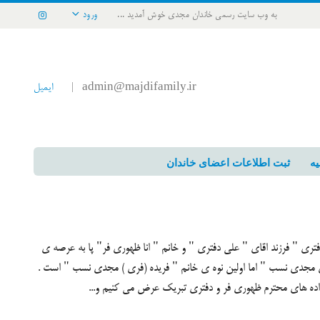
به وب سایت رسمی خاندان مجدی خوش آمدید ...
ورود
admin@majdifamily.ir
ایمیل
|
یه
ثبت اطلاعات اعضای خاندان
 با پنجشنبه 26/2/92 خانم " آنیسا دفتری " فرزند اقای " علی دفتری " و خانم " انا ظهوری فر" پا به عرصه ی
 ی مجدی نسب " اما اولین نوه ی خانم " فریده (فری ) مجدی نسب " است .
واده های محترم ظهوری فر و دفتری تبریک عرض می کنیم و...