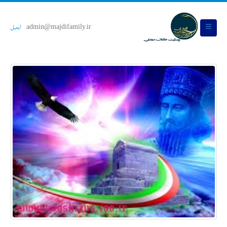
admin@majdifamily.ir
ایمیل