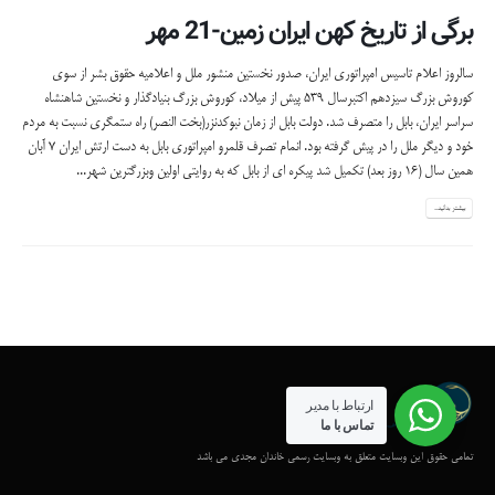
برگی از تاریخ کهن ایران زمین-21 مهر
سالروز اعلام تاسيس امپراتوری ايران، صدور نخستين منشور ملل و اعلاميه حقوق بشر از سوي
كوروش بزرگ سيزدهم اكتبرسال 539 پيش از ميلاد، كوروش بزرگ بنيادگذار و نخستين شاهنشاه
سراسر ایران، بابل را متصرف شد. دولت بابل از زمان نبوكدنزر(بخت النصر) راه ستمگري نسبت به مردم
خود و ديگر ملل را در پيش گرفته بود. انمام تصرف قلمرو امپراتوري بابل به دست ارتش ايران 7 آبان
همين سال (16 روز بعد) تکميل شد
پیکره ای از بابل که به روایتی اولین وبزرگترین شهر...
بیشتر بدانید...
ارتباط با مدیر
تماس با ما
تمامی حقوق این وبسایت متعلق به وبسایت رسمی خاندان مجدی می باشد