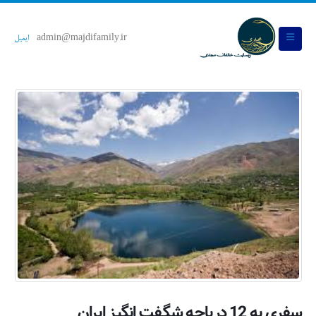
admin@majdifamily.ir
ایمیل
سفری به 12 دریاچـه شگـفت انگیـز ایـران