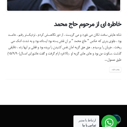
خاطره ای از مرحوم حاج محمد
شانه هایش سخت تکان می خورد و می گریست . از دور نگاهــش کردم . نزدیکــتر رفتم . حامــد
بود . جلوی بنری که عکس " حاج محمد " بر ان نقش بسته بود ایستاده بود و به شدت اشک می
ریخت . جریان را پرسیدم . هق هق گریه امان نفس کشیدن را بریده بود و قفلی بر لبها زده . دقایقی
گذشت .سکوت من بود و های های گریه او . بالاخره ارام گرفت و گفت:عاشورای امسال(15/9/90)
طبق معمول...
بیشتر بدانید...
ارتباط با مدیر
تماس با ما