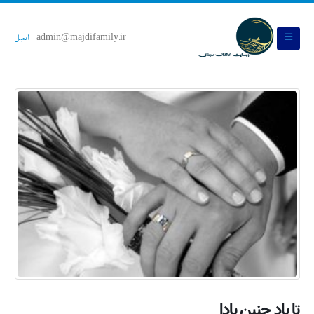
admin@majdifamily.ir
ایمیل
تا باد چنین بادا