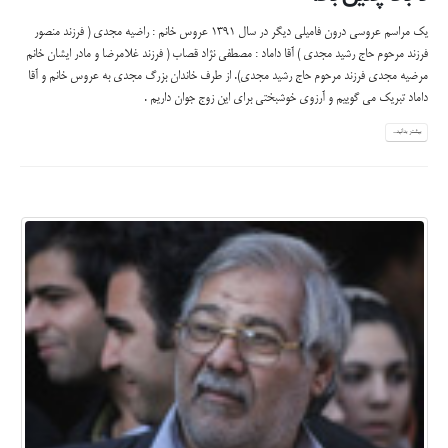
یک مراسم عروسی درون فامیلی دیگر در سال 1391 عروس خانم : راضیه مجدی ( فرزند منصور
فرزند مرحوم حاج رشید مجدی ) آقا داماد : مصطفی نژاد قصاب ( فرزند غلامرضا و مادر ایشان خانم
مرضیه مجدی فرزند مرحوم حاج رشید مجدی). از طرف خاندان بزرگ مجدی به عروس خانم و آقا
داماد تبریک می گوییم و آرزوی خوشبختی برای این زوج جوان داریم .
بیشتر بدانید...