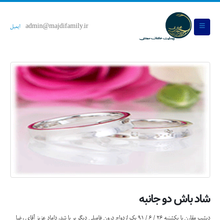
admin@majdifamily.ir
ایمیل
شاد باش دو جانبه
دیشب مقارن با یکشنبه 26 / 6 / 91 یک ازدواج درون فامیلی دیگر بر پا شد. داماد عزیز آقای رضا