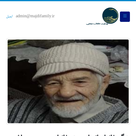
admin@majdifamily.ir
ایمیل