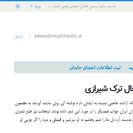
به وب سایت رسمی خاندان مجدی خوش آمدید ...
ورود
admin@majdifamily.ir
ایمیل
|
یه
ثبت اطلاعات اعضای خاندان
خال ترک شیرازی
ارادت خاصی نسبت به ایشان دارم نوشته ای روی سایت آوردند به مضمون
ت بر سر خال ترک شیرازی" و 4 نفر از شاعران ایران جواب همدیگر را در مورد این شعر داده بودند اینجانب نیز طبع شعری
دست آرد دل ما را منم بخشم به او سرشیر و قیماق و مربا را اگر چربی او