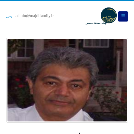
admin@majdifamily.ir
ایمیل