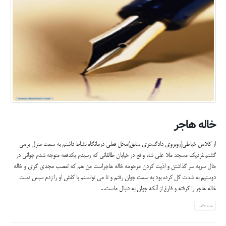
خاله هاجر
از کلاس خیاطی(روبروی دادگستری سابق)محل فعلی درمانگاه نشاط داشتم به سمت منزل برمی
گشتم.نزدیک مسجد ملا علی شاه واقع در خیابان طالقانی که رسیدم یکدفعه متوجه شدم جوانی در
حال سربه سر گذاشتن و اذیت کردن مرحومه خاله هاجراست من هم که تعصب مجدی گری و خاله
دوستیم به شدت گل کرده بود به سمت جوان رفتم و تا می توانستم با کفش او را زدم سبس دست
خاله هاجر را گرفته و فارغ از آنکه جوان به دنبال ماست...
بیشتر بدانید...