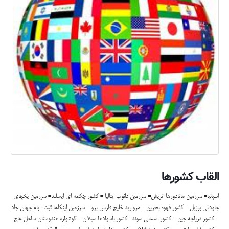
القاب کشورها
اسپانیا= سرزمین ماتادورها اتریش= سرزمین دانوب ایتالیا = کشور چکمه ای ایسلند= سرزمین یخهای
جاودانی برزیل = کشور قهوه بحرین = مروارید خلیج فارس پرو = سرزمین اینکاها تبت= بام جهان چاد
= کشور دریاچه چین = کشور اسمانی سوئد= کشور باسوادها سیلان = گوشواره هندوستان ساحل عاج