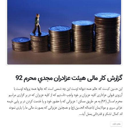
گزارش كار مالی هيئت عزادران مجدي محرم 92
اين حسين كيست كه عالم همه ديوانه اوست اين چه شمعي است كه جانها همه پروانه اوست با
آرزوی قبولي عزاداري كليه عزيزان بر خود واجب دانستيم كه از كليه عزيزان كه در بر گزاري مراسم
محرم امسال (92) به هر طريق ممكن ؛ عزيزاني كه با حضور خود و يا خدمت كردن در بر پايي خيمه
عزاي سرور و مولايمان اباعبداله الحسين (ع) و همچنين عزيزاني كه بصورت مالي ما را ياري نموده
اند كمال تشكر و قدرداني بعمل آيد...
بیشتر بدانید...