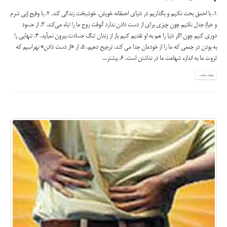
۱. با احمق بحث نکنیم و بگذاریم در دنیای احمقانه خویش، خوشبخت زندگی کند. 2. با وقیح (بي شرم
و حيا) جدل نکنیم چون چیزی برای از دست دادن ندارد آنوقت روح ما را تباه می‌کند. 3. از حسود
دوری کنیم چون اگر دنیا را هم به او تقدیم کنیم باز از زندان تنگ حسادت بیرون نمی­آید. 4. تنهایی را
به بودن در جمعی که ما را از خودمان جدا می کند، ترجیح دهیم. 5. از «از دست دادن» نهراسیم که
ثروت ما به اندازه شهامت ما در نداشتن است. 6. بیشتر...
بیشتر بدانید...