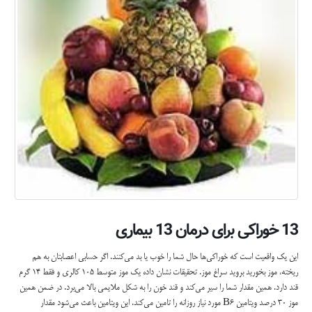
13 خوراکی برای درمان 13 بیماری
این یک واقعیت است که خوراکی‌ها حال شما را خوب یا بد می‌کنند. اگر حسابی اعصابتان به هم
ریخته، موز بخورید بروید سراغ موز. تحقیقات نشان داده یک موز متوسط 105 کالری و فقط 14 گرم
قند دارد. همین مقدار شما را سیر می‌کند و قند خون را به شکل ملایمی بالا می‌برد. در ضمن همین
موز 30 درصد ویتامین B6 مورد نیاز روزانه را تامین می‌کند. این ویتامین باعث می‌شود مقدار