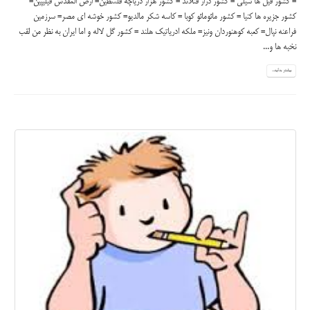
= کشور فیل ها شیلی = کشور دراز فنلاند = کشور هزار دریاچه فلسطین= ارض المقدس فیلیپین=
کشور جزیره ها کنیا = کشور مائومائو کوبا = کاسه شکر مالدیو= کشور خوشه ای مصر= سرزمین
فراعنه نپال= کعبه کوهنوردان ونیز= ملکه ادریاتیک هلند = کشور گل لاله و اما ایران به نظر من لقب
نخبه ها و...
بیشتر بدانید...