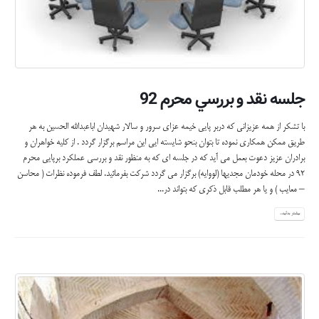
جلسه نقد و بررسي محرم 92
با تشكر از همه عزيزاني كه دربر پايي خيمه عزاي سرور و سالار شهيدان اباعبدالله الحسين به هر
طريق ممكن همكاري نموده تا بتوان بنحو شايسته ايي اين مراسم برگزار گردد . از كليه خواهران و
برادران عزيز دعوت بعمل مي آيد كه در جلسه اي كه به منظور نقد و بررسي عملكرد برپايي محرم
92 در محله خودمان مجديها (لووايه) برگزار مي گردد شركت بفرمائيد. لطف فرموده نظرات ( محاسن
– معايب ) و يا هر مطلب قابل ذكري كه بتواند در...
بیشتر بدانید...