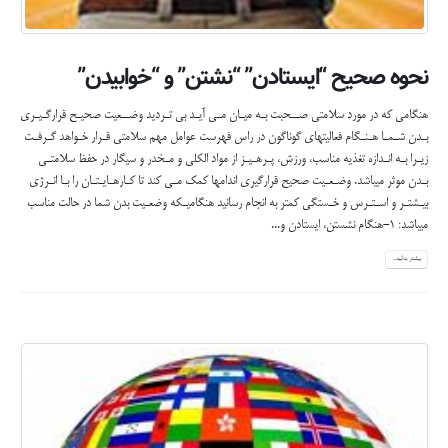
نحوه صحیح “ایستادن” “نشتن” و “خوابیدن”
هنگامی که در مورد سلامتی صــحبت بـه میـان مـی آیـد بی تـردید وضــعیت صحیـح قرارگـیـری
بـدن شـمـا هـنـگام فعالیتهای گوناگون در راس فهرست عوامل مهم سلامتی قـرار خـواهد گـرفـت
زیـرا بـه انـدازه تغذیه مناسب، ورزش، پـرهـیـز از مواد الکلی و مـخدر و سیگار در حفظ سلامتـی
بـدن موثر میباشد. وضـعـیت صحیح قرارگیری اندامها کمک مـی کند تا کـارهـایـتـان را بـا انـرژی
بیـشتـر و اسـتـرس و خـستگی کمتر به انجام رسانید هنگامیـکه وضعـیت بدن شما در حالت مناسب
میباشد: 1-هنگام نشستن، ایستادن و...
بیشتر بدانید...