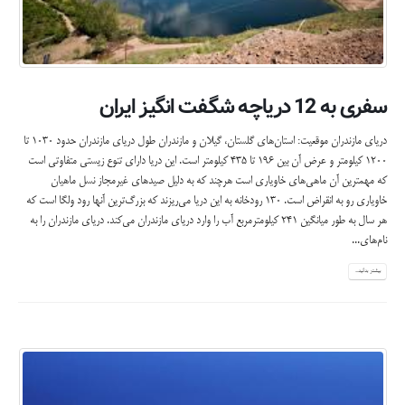
سفری به 12 دریاچـه شگـفت انگیـز ایـران
دریای مازندران موقعیت: استان‌های گلستان، گیلان و مازندران طول دریای مازندران حدود ۱۰۳۰ تا
۱۲۰۰ کیلومتر و عرض آن بین ۱۹۶ تا ۴۳۵ کیلومتر است. این دریا دارای تنوع زیستی متفاوتی است
كه مهمترین آن ماهی‌های خاویاری است هرچند كه به دلیل صیدهای غیرمجاز نسل ماهیان
خاویاری ‌رو به انقراض است.
130 رودخانه به این دریا می‌ریزند که بزرگ‌ترین آنها رود ولگا است که
هر سال به طور میانگین ۲۴۱ کیلومترمربع آب را وارد دریای مازندران می‌کند. دریای مازندران را به
نام‌های...
بیشتر بدانید...