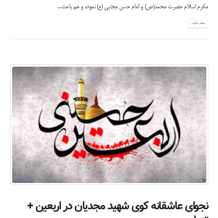
مکرم اسلام حضرت محمد(ص) و امام حسن مجتبی (ع) نموده و هم باعث...
بیشتر بدانید...
نجوای عاشقانه کوی شهید مجدیان در اربعین +