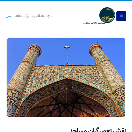
admin@majdifamily.ir
ایمیل
نقش تعمیرگران مساجد