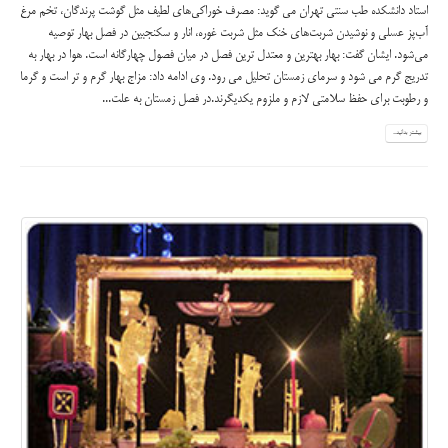
استاد دانشکده طب سنتی تهران می گوید: مصرف خوراکی‌هاى لطیف مثل گوشت پرندگان، تخم مرغ
آب‌پز عسلی و نوشیدن شربت‌های خنک مثل شربت غوره، انار و سکنجبین در فصل بهار توصیه
می‌شود. ایشان گفت: بهار بهترین و معتدل ترین فصل در میان فصول چهارگانه است. هوا در بهار به
تدریج گرم می شود و سرمای زمستان تحلیل می رود. وی ادامه داد: مزاج بهار گرم و تر است و گرما
و رطوبت برای حفظ سلامتی لازم و ملزوم یکدیگرند.در فصل زمستان به علت...
بیشتر بدانید...