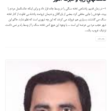
1- در زمان قديم، پادشاهي تخته سنگي را در وسط جاده قرار داد و براي اينکه عکس­العمل مردم را
ببيند، خودش را جايي مخفي کرد. بعضي از بازرگانان و نديمان ثروتمند پادشاه بي ­تفاوت از کنار تخته
سنگ مي ­گذشتند. بسياري هم غرولند مي کردند که اين چه شهري است که نظم ندارد. حاکم اين
شهر عجب مرد بي عرضه اي است ... با وجود اين هيچ کس تخته سنگ را از وسط راه بر نمي داشت.
نزديک غروب، يک...
بیشتر بدانید...