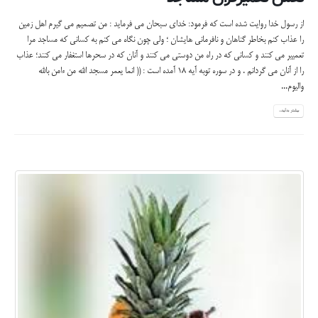
از رسول خدا روایت شده است که فرمود: خدای سبحان می فرماید : من تصمیم می گیرم اهل زمین
را عذاب کنم بخاطر گناهان و نافرمانی هایشان ؛ ولی چون نگاه می کنم به کسانی که مساجد مرا
تعمییر می کنند و کسانی که در راه من دوستی می کنند و آنان که در سحرها استغفار می کنند؛ عذاب
را از آنان می گردانم . و در سوره توبه آیه 18 آمده است : (( انما یعمر مسجد الله من ءامن بالله
والیوم...
بیشتر بدانید...