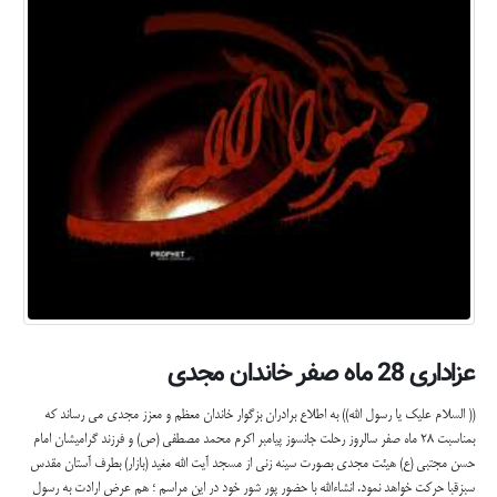
عزاداری 28 ماه صفر خاندان مجدی
(( السلام علیک یا رسول الله)) به اطلاع برادران بزگوار خاندان معظم و معزز مجدی می رساند که
بمناسبت 28 ماه صفر سالروز رحلت جانسوز پیامبر اکرم محمد مصطفی (ص) و فرزند گرامیشان امام
حسن مجتبی (ع) هیئت مجدی بصورت سینه زنی از مسجد آیت الله مغید (بازار) بطرف آستان مقدس
سبزقبا حرکت خواهد نمود. انشاءالله با حضور پور شور خود در این مراسم ؛ هم عرض ارادت به رسول