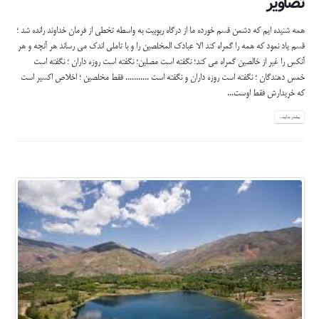
تصاویر
همه شنیده ایم که دشمن قسم خورده ما از درگاه ربوبیت به واسطه تخطی از فرمان خداوند رانده شد ؛
قسم یاد نمود که همه را گمراه کند الا عبادک المخلصین را و با تاملی اندک می رساند هر آنچه و هر
آنکس را غیر از خالصین گمراه می کند؛ نگفته است مصلین؛ نگفته است روزه داران ؛ نگفته است
خمس دهندگان ؛ نگفته است روزه داران و نگفته است ........... فقط مخلصین ؛ اخلاص اکسیر است
که خریدارش فقط اوست...
بیشتر بدانید...