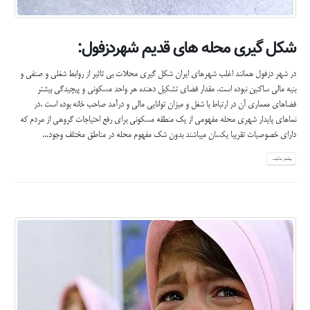
شکل گیری محله های قدیم شهردزفول:
در شهر دزفول همانند اغلب شهرهای ایران شکل گیری محلات بی تاثیر از روابط شغلی و صنفی و
بنیه مالی ساکنین نبوده است. مقدار فضای تشکیل دهنده هر واحد مسکونی و پیچیدگی بیشتر
فضاهای معماری آن در ارتباط با شغل و میزان توانایی مالی و درآمد صاحب خانه بوده است .در
نماهای پایدار شهری محله مفهومی از یک منطقه مسکونی برای رفع احتیاجات گروهی از مردم که
دارای خصوصیات تقریبا یکسان میباشند بدون شک مفهوم محله در مناطق مختلف وجود...
بیشتر بدانید...