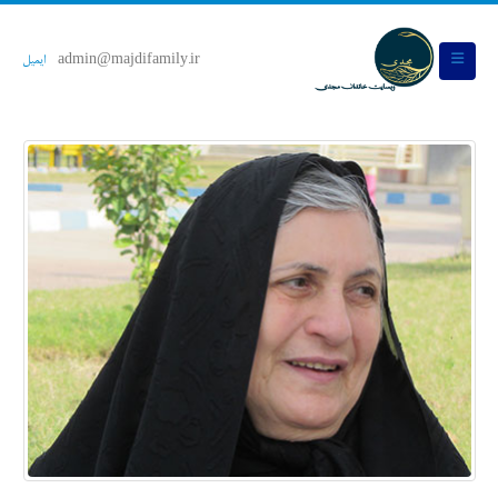
admin@majdifamily.ir
ایمیل