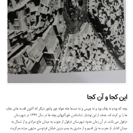
این کجا و آن کجا
بچه که بودم نه پفک بود و نه چیپس و نه صدها هله هوله جور واجور دیگر که اکنون قفسه های مغازه
ها را پر کرده اند. هدف از این نوشتار، شناساندن خوراکیهای بچه ها در سال 1342 در شهرستان
دزفول می باشد. در آن زمان حدود شهرستان دزفول از جنوب به میدان حاج مرادی و از شمال به
میدان افشار ،از مغرب به پل قدیم و از مشرق به پمپ بنزین خیابان فردوسی منتهی میشد.مرکزیت