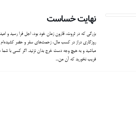
نهايت خساست
بزرگي كه در ثروت، قارون زمان خود بود، اجل فرا رسيد و امي
روزگاري دراز در كسب مال، زحمت‌هاي سفر و حضر كشيده‌ام 
مباشيد و به هيچ وجه دست خرج بدان نزنيد. اگر كسي با شما س
فريب نخوريد كه آن من...