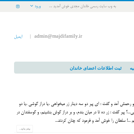
به وب سایت رسمی خاندان مجدی خوش آمدید ...
ورود
admin@majdifamily.ir
ایمیل
|
یه
ثبت اطلاعات اعضای خاندان
 رحمش آمد و گفت : ای پیر دو سه دینار زر میخواهی ،یا دراز گوشی ،یا دو
..؟ پیر گفت : زر ده تا در میان بندم، و بر دراز گوش بنشینم، و گوسفندان در
یم ...! سلطان را خوش آمد و فرمود که چنان کردند...
بیشتر بدانید...