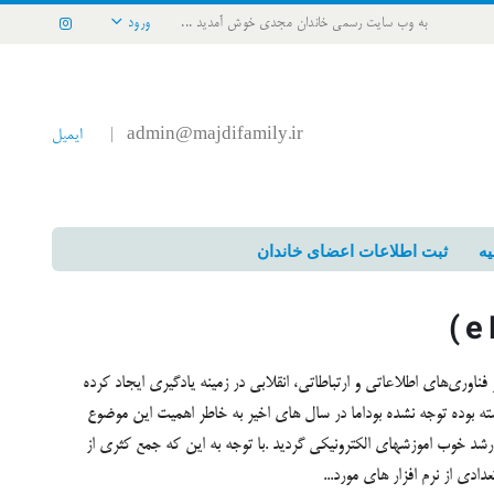
به وب سایت رسمی خاندان مجدی خوش آمدید ...
ورود
admin@majdifamily.ir
ایمیل
|
یه
ثبت اطلاعات اعضای خاندان
 ديگر فناوري‌هاي اطلاعاتي و ارتباطاتي، انقلابي در زمينه يادگيري ايجاد كرده
سته بوده توجه نشده بوداما در سال های اخیر به خاطر اهمیت این موضوع
 خوب اموزشهای الکترونیکی گردید .با توجه به این که جمع کثری از
دی از نرم افزار های مورد...