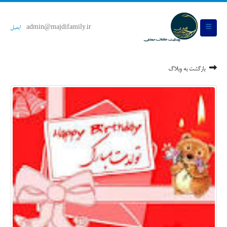
admin@majdifamily.ir
ایمیل
بازگشت به وبلاگ