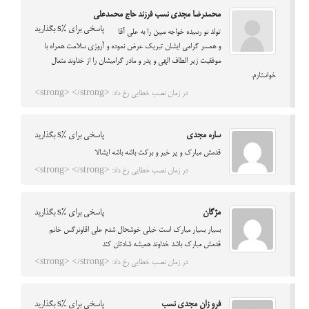
محمدرضا مجدی نسب فرزند حاج محمدعلی
پاسخی برای %s بگذارید
تولد نو رسیده خواجه مبین را به علی آقا
و همسر گرامی ایشان تبریک عرض نموده و آروزی سلامت همراه با
موفقیت زیر الطاف الهی و پدر و مادر گرامیشان را از خداوند متعال
خواستارم.
در زمان نصب خطایی رخ داد: <strong> </strong>
ساره مجدی
پاسخی برای %s بگذارید
قدمش مبارک و پر خیر و برکت باشه باشه ایشالا
در زمان نصب خطایی رخ داد: <strong> </strong>
مژگان
پاسخی برای %s بگذارید
بسیار بسیار مبارک است خیلی خوشحال شدم علی اقاونرگس خانم
قدمش مبارک باشد خداوند همیشه شادتان کند
در زمان نصب خطایی رخ داد: <strong> </strong>
فرو زان مجدی نسب
پاسخی برای %s بگذارید