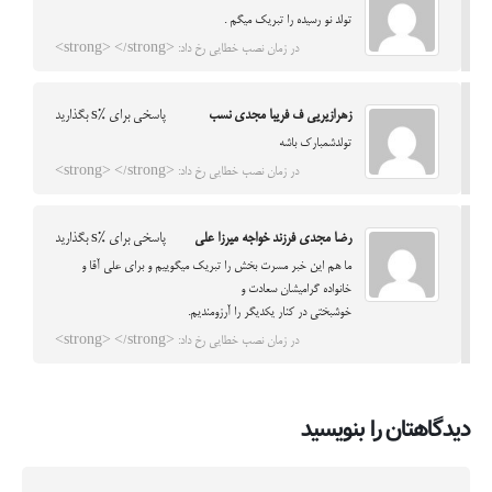
تولد نو رسیده را تبریک میگم .
در زمان نصب خطایی رخ داد: <strong> </strong>
زهرازیریی ف فریبا مجدی نسب
پاسخی برای %s بگذارید
تولدشمبارک باشه
در زمان نصب خطایی رخ داد: <strong> </strong>
رضا مجدی فرزند خواجه میرزا علی
پاسخی برای %s بگذارید
ما هم این خبر مسرت بخش را تبریک میگوییم و برای علی آقا و
خانواده گرامیشان سعادت و
خوشبختی در کنار یکدیگر را آرزومندیم.
در زمان نصب خطایی رخ داد: <strong> </strong>
دیدگاهتان را بنویسید