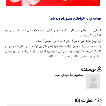
خواجه ای به خواجگان مجدی افزوده شد
با کمال مسرت مطلع شدیم اقای ” علیرضا مجدی ” فرزند مرحوم حاج جاسم صاحب فرزند پسری به
نام ” مبین ” شده است .
این دومین فرزند علی اقا پس از دختر 12 ساله اش ” هستی ” است .
از طرف خاندان بزرگ مجدی ، تولد نورسیده را به پدر و مادر این کودک ، اقای “علیرضا مجدی ” و
خانم “نرگس نعمت ” تبریک عرض می کنیم و امیدواریم اقا مبین در آینده ای نه چندان دور مایه ی
سربلندی خود ، والدین و خاندان مجدی گردد . انشا الله
نویسنده
محمودرضا مجدی نسب
نظرات (6)