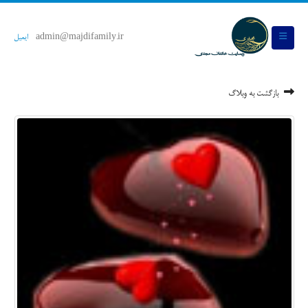
admin@majdifamily.ir
ایمیل
بازگشت به وبلاگ