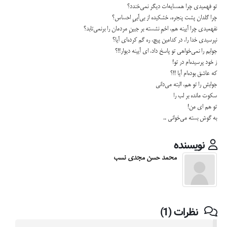
تو فهمیدی چرا همسایه‌ات دیگر نمی‌خندد؟
چرا گلدان پشت پنجره، خشکیده از بی‌آبیِ احساس؟
نفهمیدی چرا آیینه هم، اخمِ نشسته بر جبینِ مردمان را برنمی‌تابد؟
نپرسیدی خدا را، در کدامین پیچ، ره گم کرده‌ای آیا؟
جوابم را نمی‌خواهی تو پاسخ داد، ای آیینه دیوار!!؟
ز خود پرسیده‌ام در تو!
که عاشق بوده‌ام آیا !!؟
جوابش را تو هم، البته می‌دانی
سکوت مانده بر لب را
تو هم ای من!
به گوش بسته می‌خوانی ..
نویسنده
محمد حسن مجدی نسب
نظرات (1)