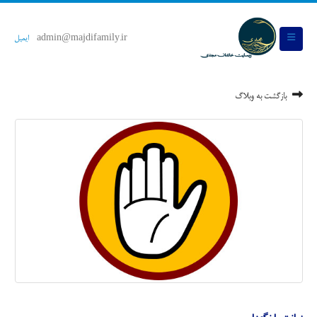
admin@majdifamily.ir
ایمیل
بازگشت به وبلاگ