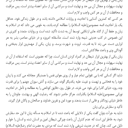
زبان یکی از بهترین ابزار شیطان در گمراه کردن انسان است. چرا که عضوی است که استفاده از آن در
نهایت سهولت و مجال آن بی حد و نهایت است و سرکشی آن از سایر اعضاء بیشتر است. پس مراقبت
و محافظت از آن بر هر کس واجب و لازم است.
هر کسی که کمترین آشنایی با احادیث و روایات اسلامی داشته باشد و در طول زندگی خود، حداقل
یک بار احادیث ائمه معصومین(علیه السلام) را مطالعه کرده باشد، به خوبی می داند که در اسلام به
زبان و حفظ آن از گناه های ارتکابی توسط آن به شدت تأکید شده است و روایات متعدد و کثیری در
این خصوص در کتب حدیثی شیعه وارد شده است. متأسفانه امروزه و در دنیای معاصر، بشر به هر
ابزاری دست می زند تا به قدرت، ثروت و شهرت برسد، و زبان، یکی از مهمترین ابزار بدبختی و
آلودگی وی و باعث هلاکتش است.
زبان یکی از بهترین ابزار شیطان در گمراه کردن انسان است. چرا که عضوی است که استفاده از آن در
نهایت سهولت و مجال آن بی حد و نهایت است و سرکشی آن از سایر اعضاء بیشتر است. پس مراقبت
و محافظت از آن بر هر کس واجب و لازم است
شاید اگر کسانی که با بی تقوایی تمام عیار و از روی هوای نفس با همدیگر مجادله می کنند و یا زبان
خود را به فحاشی و تهمت و غیبت علیه یکدیگر آلوده می سازند و آتش سوزان جهنم را برای قدرت
چند روزه دنیای گذرا برای خود می خرند، در طول روز، دقایق کوتاهی را به مطالعه و تأمل در احادیث
نورانی معصومین(علیه السلام) بگذرانند، هرگز حاضر نشوند که رضایت الهی و بهشت جاودان را به
خاطر دنیای زودگذر و فانی از دست بدهند و مورد لعن و نفرین خداوند و صالحان و پاکان قرار گیرند.
تأکید و سفارش برای زبان
شاید به جرأت بتوان گفت یکی از دلایلی که باعث شده تا در اسلام به مسأله زبان تا این حد سفارش
شود، به خاطر این است که عدم کنترل آن باعث چیرگی شیطان لعین بر انسان شده و انسان را خوار و
ذلیل می کند. چنان که در حدیث شریفی وارد شده است که مردی به حضرت امام رضا(علیه السلام)