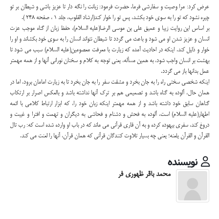
عرض کرد: مرا وصیت و سفارشی فرما. حضرت فرمود: زبانت را نگه دار تا عزیز باشی و شیطان بر تو
چیره نشود که تو را به سوی خود بکشد، پس تو را خوار کند(ارشاد القلوب، جلد 1 ، صفحه 248 ).
بر اساس این روایت زیبا و عمیق علی بن موسی الرضا(علیه السلام)، حفظ زبان از گناه موجب عزت
انسان و عزیز شدن او می شود و باعث می گردد تا شیطان نتواند انسان را به سوی خود بکشاند و او را
خوار و ذلیل کند. اینکه در احادیث آمده که زیارت با معرفت معصومین(علیه السلام) سبب می شود تا
بهشت بر انسان واجب شود، به همین مسأله، یعنی توجه به کلام و سخنان نورانی آنها و از همه مهمتر
عمل بدانها باز می گردد.
اینکه شخصی سختی راه را به جان بخرد و مشقت سفر را به جان بخرد تا به زیارت امامان برود، اما در
همان حال، آلوده به گناه باشد و تصمیمی هم بر ترک آنها نداشته باشد و بالعکس اصرار بر ارتکاب
گناهان سابق خود داشته باشد و از همه مهمتر اینکه زبان خود را، که ابزار ارتباط کلامی با ائمه
اطهار(علیه السلام) است، آلوده به فحش و دشنام و فحاشی به دیگران و تهمت و افترا و غیبت و
دروغ کند، سفری بیهوده کرده و به آن قاری قرآنی می ماند که در باب او وارده شده است که: رب تال
القرآن و القرآن یلعنه؛ یعنی چه بسیار تلاوت کنندگان قرآنی که همان قرآن، آنها را لعنت می کند.
نویسنده
محمد باقر ظهوری فر