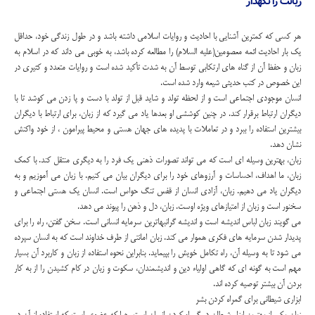
زبانت را نگهدار
هر کسی که کمترین آشنایی با احادیث و روایات اسلامی داشته باشد و در طول زندگی خود، حداقل
یک بار احادیث ائمه معصومین(علیه السلام) را مطالعه کرده باشد، به خوبی می داند که در اسلام به
زبان و حفظ آن از گناه های ارتکابی توسط آن به شدت تأکید شده است و روایات متعدد و کثیری در
این خصوص در کتب حدیثی شیعه وارد شده است.
انسان موجودی اجتماعی است و از لحظه تولد و شاید قبل از تولد با دست و پا زدن می کوشد تا با
دیگران ارتباط برقرار کند. در چنین کوششی او بعدها یاد می گیرد که از زبان، برای ارتباط با دیگران
بیشترین استفاده را ببرد و در تعاملات با پدیده های جهان هستی و محیط پیرامون ، از خود واکنش
نشان دهد.
زبان، بهترین وسیله ای است که می تواند تصورات ذهنی یک فرد را به دیگری منتقل کند. با کمک
زبان، ما اهداف، احساسات و آرزوهای خود را برای دیگران بیان می کنیم. با زبان می آموزیم و به
دیگران یاد می دهیم. زبان، آزادی انسان از قفس تنگ حواس است. انسان یک هستی اجتماعی و
سخنور است و زبان از امتیازهای ویژه اوست. زبان، دل و ذهن را پیوند می دهد.
می گویند زبان لباس اندیشه است و اندیشه گرانبهاترین سرمایه انسانی است. سخن گفتن، راه را برای
پدیدار شدن سرمایه های فکری هموار می کند. زبان امانتی از طرف خداوند است که به انسان سپرده
می شود تا به وسیله آن، راه تکامل خویش را بپیماید. بنابراین نحوه استفاده از زبان و کاربرد آن بسیار
مهم است به گونه ای که گاهی اولیاء دین و اندیشمندان، سکوت و زبان در کام کشیدن را از به کار
بردن آن بیشتر توصیه کرده اند.
ابزاری شیطانی برای گمراه کردن بشر