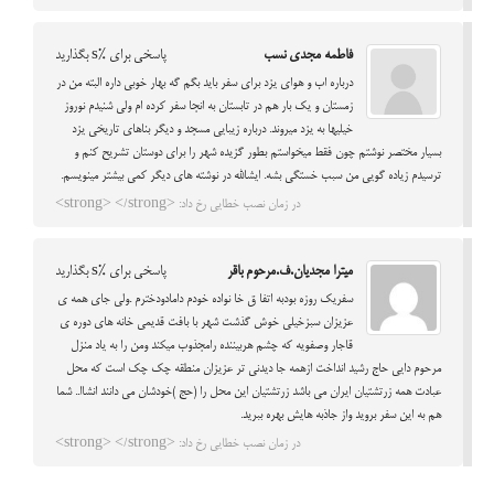
فاطمه مجدی نسب
پاسخی برای %s بگذارید
درباره اب و هوای یزد برای سفر باید بگم گه بهار خوبی داره البته من در
زمستان و یک بار هم در تابستان به انجا سفر کرده ام ولی شنیدم نوروز
خیلیها به یزد میروند. درباره زیبایی مسجد و دیگر بناهای تاریخی یزد
بسیار مختصر نوشتم چون فقط میخواستم بطور گزیده شهر را برای دوستان تشریح کنم و
ترسیدم زیاده گویی من سبب خستگی بشه. ایشالله در نوشته های دیگر کمی بیشتر مینویسم.
در زمان نصب خطایی رخ داد: <strong> </strong>
میترا مجدیان.ف.مرحوم باقر
پاسخی برای %s بگذارید
سفریک روزه بودبه اتفا ق خا نواده خودم دامادودخترم .ولی جای همه ی
عزیزان سبزخیلی خوش گذشت شهر با بافت قدیمی خانه های دوره ی
قاجار وصفویه که چشم هربیننده رامجذوب میکند ومن را به یاد منزل
مرحوم دایی حاج رشید انداخت ازهمه جا دیدنی تر عزیزان منطقه چک چک است که محل
عبادت همه زرتشتیان ایران می باشد زرتشتیان این محل را (حج )خودشان می دانند انشاا.. شما
هم به این سفر بروید واز جاذبه هایش بهره ببرید.
در زمان نصب خطایی رخ داد: <strong> </strong>