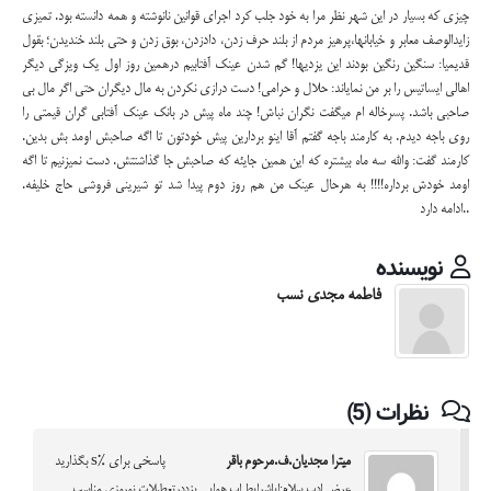
چیزی که بسیار در این شهر نظر مرا به خود جلب کرد اجرای قوانین نانوشته و همه دانسته بود. تمیزی
زایدالوصف معابر و خیابانها،پرهیز مردم از بلند حرف زدن، دادزدن، بوق زدن و حتی بلند خندیدن؛ بقول
قدیمیا: سنگین رنگین بودند این یزدیها! گم شدن عینک آفتابیم درهمین روز اول یک ویزگی دیگر
اهالی ایساتیس را بر من نمایاند: حلال و حرامی! دست درازی نکردن به مال دیگران حتی اگر مال بی
صاحبی باشد. پسرخاله ام میگفت نگران نباش! چند ماه پیش در بانک عینک آفتابی گران قیمتی را
روی باجه دیدم. به کارمند باجه گفتم آقا اینو بردارین پیش خودتون تا اگه صاحبش اومد بش بدین.
کارمند گفت: والله سه ماه بیشتره که این همین جایئه که صاحبش جا گذاشتتش. دست نمیزنیم تا اگه
اومد خودش برداره!!!! به هرحال عینک من هم روز دوم پیدا شد تو شیرینی فروشی حاج خلیفه.
..ادامه دارد
نویسنده
فاطمه مجدی نسب
نظرات (5)
میترا مجدیان.ف.مرحوم باقر
پاسخی برای %s بگذارید
عرض ادب سلام:ایاشرایط اب هوایی یزددرتعطیلات نوروزی مناسب