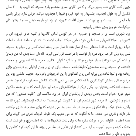
مردمان خداجویی که با شنیدن صدای اذان به مسجد میروند به گوش میرسد. بلندی مناره ها، در
چوبی کنده کاری شده بسیار بزرگ و کاشی کاری معرق منحصر بفرد مسجد که قریب به 400 سال
تکمیل آن به طول انجامیده چشمها را به خود خیره و قلبها را مجذوب میکند. فرقی ندارد ایرانی باشی
یا خارجی …زیباست و پر ابهت! در طول اقامت 3 روزه در یزد دو بار به دیدن مسجد رفتم؛ دلم
میخواست هر روز روی ماهش را ببینم.
یزد شهری است پر از مسجد و حسینیه. در هر کویش نمای کاشیها و کتیبه های فیروزه ای و
لاجوردی عبادتگاههای مسلمانان خود نمایی میکند. جالب اینجاست که در مساجد تمام ساعات
شبانه روز باز است و فقط ساعاتی بعد از نماز عشا تا نماز صبح بسته است. کسی بی موقع به مسجد
نمی رود ولی اگر هم برود مورد بازخواست یا مزاحمت قرار نمی گیرد. خادمان مساجدی که من دیدم(
و البته کم هم نبودند) بسیار خوشرو بودند و با گردشگران رفتاری همراه با گشاده رویی و محبت
داشتند. در مسجد روضه محمدی(حظیفه) خادم مسجد برای دو زوج جوان ایتالیایی و فرانسوی چای
ریخته بود و تنها لبخند بی پیرایه اش زبان گفتگوی با این خارجیهای بامزه بود. عجیب دلنشین بود این
مرد و صفای باطنش گردشگران را که کلامی فارسی نمی دانستند کنارش میخکوب کرده بود. به جز
مسجد، آتشکده زرتشتیان نیز یکی دیگر از عبادتگاههای مردم این دیار است که برای همه ساکنین
شهر مورد احترام است. بخش زیادی از زرتشتیان ایران در یزد ساکنند. این “اقلیت مذهبی” که من
دیدم و ذکرشان را از مردم شهر شنیدم گویا از “اکثریت کم مذهب”! به اسلام نزدیکترند. شهره اند به
پاکی، اخلاق نیک و تلاشگری. سفر من در ماه صفر بود. می شنیدم که برای محرم عزاداری میکنند،
نذر دارند و نذری می دهند. اما نه آنگونه که ما می دهیم. یک ظرف کوچک نذری می گیرند برای
همه اعضای خانواده . برای برکت سفره ها نه برای لذت شکمها!غذا را که اغلب برنج و خورشت است
خشک کرده و سپس کوبیده و آرد می کنند.از آن اندکی در غذا می ریزند تا این گرد، گرد گناهان را
بشوید و دلها را صفا دهد.