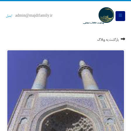
admin@majdifamily.ir
ایمیل
بازگشت به وبلاگ