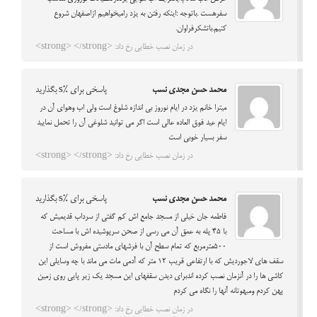
سفرهست .باتوجه :اینکه رفتن به یزد رامیخواهیم ازاصفهان شروع
کنیم.باتشکرفراوان.
در زمان نصب خطایی رخ داد: <strong> </strong>
محمد حسن مجدی نسب
پاسخی برای %s بگذارید
میترا خانم یزد در ایام نوروز بی اندازه شلوغ است ولی اب وهوای آن در
ایام عید فوق العاده عالی است اگر می توانید شلوغی آن را تحمل نمایید
سفر بسیار خوبی است
در زمان نصب خطایی رخ داد: <strong> </strong>
محمد حسن مجدی نسب
پاسخی برای %s بگذارید
فاطمه جان خیلی از مسجد جامع اش کم گفتی از سرداب قدیمیش که
با 45 پله به عمق آن می رسی از صحن سرپوشیده اش با مساحت
500مترمربع که تمام سطح آن با فرشهای مادستی مفروش است از
سقف های لاجوردیش که با ارتفاعی قریب 12 متر که آدمی مات می ماند با چه وسایلی این
کاشی ها را در آنزمان نصب کرده اندبرای دیدن سقفهای این مسجد یک زیر پایی روی زمین
پهن کردم ومبهوتانه آنها را نگاه می کردم
در زمان نصب خطایی رخ داد: <strong> </strong>