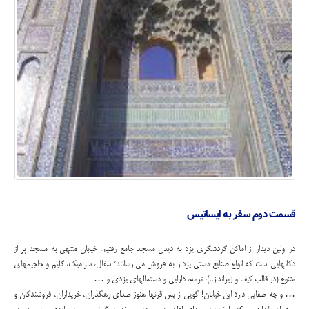
قسمت دوم سفر به ایساتیس
در اولین دیدار از اماکن گردشگری یزد به دیدن مسجد جامع رفتیم. خیابان منتهی به مسجد پر از
دکانهایی است که انواع صنایع دستی یزد را به فروش می رسانند؛ سفال، سرامیک، گلیم و جاجیمهای
متنوع (در قالب کیف و زیرانداز..)، ترمه، دارایی و دستمالهای یزدی و …
… و چه صفایی دارد این خیابان! گویی از پس قرنها هنوز صدای رهگذران، خریداران، فروشندگان و