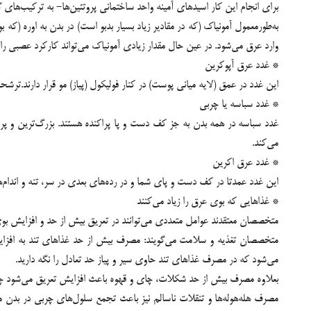
برای انجام این کار اسیدهای آمینه واحد ساختمانی پروتئین‌ها- به ترکیب‌های 
به‌طورمعمول آمونیاک (که در مقادیر زیاد بسیار بدبو است) در بدن به اوره (که ب
وارد عرق می‌شود. در عین حال مقدار زیادی آمونیاک می‌تواند کارکرد عصبی 
* غدد عرق آپوکرین
این غدد در عمق (لایه میانی پوست) در کنار فولیکول (پیاز) مو قرار دارند.تر
* غدد سباسه یا چربی
غدد سباسه در همه بدن به جز کف دست و پا پراکنده هستند. بزرگ‌ترین و پرش
می‌کند.
* غدد عرق اکرین
این غدد عمدتا در کف دست و پای شما و در رده‌های بعدی در سر، تنه و اندام‌
* غذاهایی که بوی عرق را زیاد می‌کنند
متخصصان معتقدند عوامل متعددی می‌توانند در تعریق بیش از حد و افزایش ب
متخصصان تغذیه و سلامت می‌گویند: مصرف بیش از حد غذاهای تند به افزایش س
می‌شود که در مصرف غذاهای تند حاوی سیر و پیاز حد تعادل را نگه دارید.
بعلاوه مصرف بیش از حد شکلات، چای و قهوه باعث افزایش تعریق می‌شود چرا که ۱۰ درصد از این مواد پس از مصرف در بدن فرآوری نشده و به تعریق زیاد منجر می‌شود و بوی عرق را نیز
مصرف هله‌هوله‌ها و تنقلات ناسالم نیز باعث تجمع سلول‌های چربی در بدن