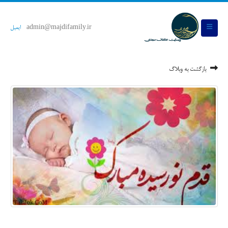
admin@majdifamily.ir
ایمیل
بازگشت به وبلاگ