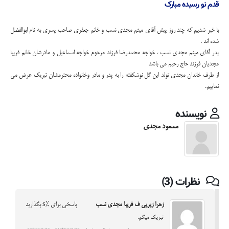
قدم نو رسیده مبارک
با خبر شدیم که چند روز پیش آقای میثم مجدی نسب و خانم جعفری صاحب پسری به نام ابوالفضل
شده اند .
پدر آقای میثم مجدی نسب ، خواجه محمدرضا فرزند مرحوم خواجه اسماعیل و مادرشان خانم فریبا
مجدیان فرزند حاج رحیم می باشد
از طرف خاندان مجدی تولد این گل نوشکفته را به پدر و مادر وخانواده محترمشان تبریک عرض می
نماییم.
نویسنده
مسعود مجدی
نظرات (3)
زهرا زیریی ف فریبا مجدی نسب
پاسخی برای %s بگذارید
تبریک میگم.