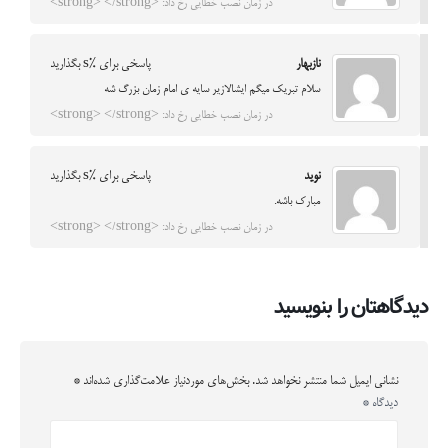
در زمان نصب خطایی رخ داد: <strong> </strong>
نازبهار
پاسخی برای %s بگذارید
سلام تبریک میگم ایشالازیر سایه ی امام زمان بزرگ شه
در زمان نصب خطایی رخ داد: <strong> </strong>
نوید
پاسخی برای %s بگذارید
مبارک باشه.
در زمان نصب خطایی رخ داد: <strong> </strong>
دیدگاهتان را بنویسید
نشانی ایمیل شما منتشر نخواهد شد.
بخش‌های موردنیاز علامت‌گذاری شده‌اند
*
دیدگاه
*