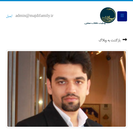
admin@majdifamily.ir
ایمیل
بازگشت به وبلاگ