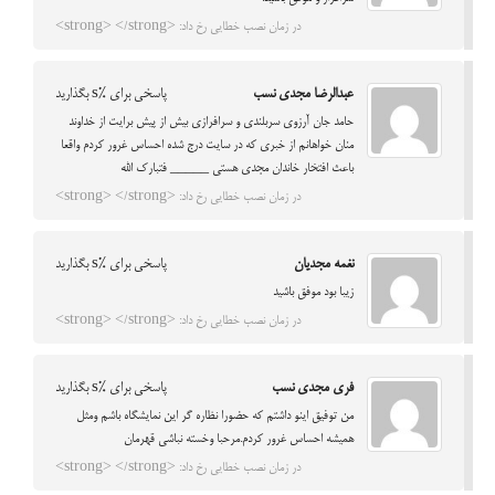
در زمان نصب خطایی رخ داد: <strong> </strong>
عبدالرضا مجدی نسب
پاسخی برای %s بگذارید
حامد جان آرزوی سربلندی و سرافرازی بیش از پیش برایت از خداوند
منان خواهانم از خبری که در سایت درج شده احساس غرور کردم واقعا
باعث افتخار خاندان مجدی هستی _____ فتبارک الله
در زمان نصب خطایی رخ داد: <strong> </strong>
نغمه مجدیان
پاسخی برای %s بگذارید
زیبا بود موفق باشید
در زمان نصب خطایی رخ داد: <strong> </strong>
فری مجدی نسب
پاسخی برای %s بگذارید
من توفیق اینو داشتم که حضورا نظاره گر این نمایشگاه باشم ومثل
همیشه احساس غرور کردم.مرحبا وخسته نباشی قهرمان
در زمان نصب خطایی رخ داد: <strong> </strong>