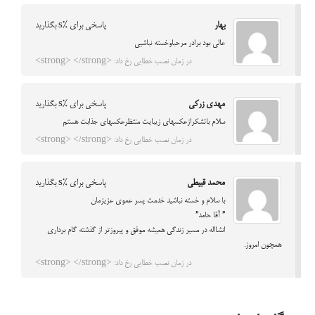
بهار
پاسخی برای %s بگذارید
عالی بود برادر مرحباوخسته نباشیی
در زمان نصب خطایی رخ داد: <strong> </strong>
مهدی زرکی
پاسخی برای %s بگذارید
سلام باتشکرازعکسهای زیبایت منتظرعکسهای جذابت هستم
در زمان نصب خطایی رخ داد: <strong> </strong>
محمد قبیطی
پاسخی برای %s بگذارید
با سلام و خسته نباشید خدمت پسر عموی عزیزمان
” آقا حامد”
انشااله در مسیر زندگی همیشه موفق و پیروزتر از گذشته گام برداری
همچون امروز.
در زمان نصب خطایی رخ داد: <strong> </strong>