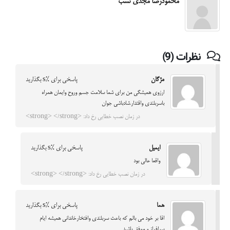
محمودرضا مجدی نسب
نظرات (9)
مژگان
پاسخی برای %s بگذارید
ارزوی همیشگی من برای شما سلامت جسم وروح وایمان همراه
باسربلندی واقتدار.شادباشی جوان
در زمان نصب خطایی رخ داد: <strong> </strong>
ايميل
پاسخی برای %s بگذارید
واقعا عالي بود
در زمان نصب خطایی رخ داد: <strong> </strong>
هما
پاسخی برای %s بگذارید
اقا بر خود می بالم که باعث سربلندی وافتخار‌خاندانی همیشه ایام
سرافراز و موفق باشید.