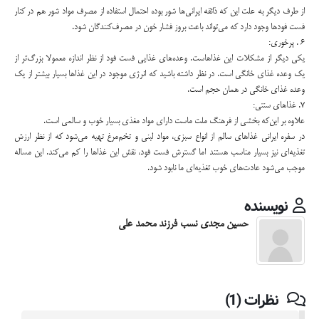
از طرف ديگر به علت اين كه ذائقه ايراني‌ها شور بوده احتمال استفاده از مصرف مواد شور هم در كنار
فست فودها وجود دارد كه مي‌تواند باعث بروز فشار خون در مصرف‌كنندگان شود.
6 . پرخوري:
يكي ديگر از مشكلات اين غذاهاست. وعده‌هاي غذايي فست‌ فود از نظر اندازه معمولا بزرگ‌‌تر از
يك وعده غذاي خانگي است. در نظر داشته باشيد كه انرژي موجود در اين غذاها بسيار بيشتر از يك
وعده غذاي خانگي در همان حجم است.
7. غذاهاي سنتي:
علاوه بر اين‌كه بخشي از فرهنگ ملت ماست داراي مواد مغذي بسيار خوب و سالمي است.
در سفره ايراني غذاهاي سالم از انواع سبزي، مواد لبني و تخم‌مرغ تهيه مي‌شود كه از نظر ارزش
تغذيه‌اي نيز بسيار مناسب هستند اما گسترش فست ‌فود، نقش اين غذاها را كم مي‌كند. اين مساله
موجب مي‌شود عادت‌هاي خوب تغذيه‌اي ما نابود شود.
نویسنده
حسین مجدی نسب فرزند محمد علی
نظرات (1)