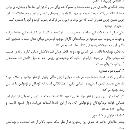
2. افزايش چربي‌هاي مضر:
بيشتر غذاهاي حاضري سرخ ‌شده هستند و معمولا هم براي سرخ ‌كردن اين غذاها از روغن‌هاي نباتي
جامد استفاده مي‌‌كنند. درصد اسيدهاي چرب اشباع و ايزومرهاي ترانس در اين روغن‌ها بالاست. اين
چربي همان چربي مضري است كه مي‌تواند در ديواره سرخرگ‌ها رسوب كرده و آنها را مسدود ‌‌كند.
3. خوردن نوشابه:
يكي ديگر از مشكلات اين غذاهاي حاضري است. نوشابه‌هاي گازدار در كنار تمام اين غذاها عرضه
و خورده مي‌شود. اسيد موجود در نوشابه‌هاي گازدار موجب فرسايش ميناي دندان شده و همچنين قند
بالاي اين محصولات، پوسيدگي دندان ‌ها را تسريع مي‌كند.
به علاوه نوشابه‌ها فاقد ارزش غذايي بوده و به خاطر ميزان قند بالايشان داراي كالري زيادي هستند
كه موجب چاقي مي‌شوند. فراموش نكنيد كه نوشابه‌هاي رژيمي هم به دليل داشتن قند مصنوعي
آسپارتام، اشتهاآور هستند.
4. كمبود مواد مغذي:
غذاهايي كه در فست فودها طبخ مي‌شوند، داراي ارزش غذايي پاييني از نظر ويتامين و املاح مورد
نياز بدن هستند كمبود ارزش‌هاي غذايي يكي از مشكلاتي است كه كودكان و نوجوانان را در سن
رشد تهديد مي‌كند.
اگر كودك در سنين پايين از نظر مواد مغذي كمبود داشته باشد، حتماً در دوران نوجواني نيز دچار اين
مشكل خواهد بود.كودكان و نوجواناني كه زياد از اين غذاها استفاده مي‌كنند دچار كمبود كلسيم و
ويتامين «د» هستند.
5. نمك فراوان و فشار خون:
بيشتر غذاهاي حاضر در منوي اين رستوران‌ها از نظر نمك بسيار بالاتر از حد استاندارد و بهداشتي
است.