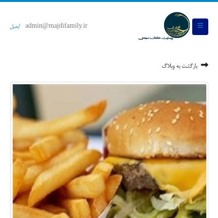
admin@majdifamily.ir
ایمیل
بازگشت به وبلاگ