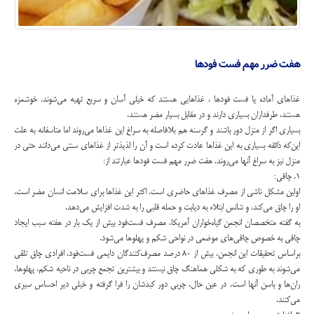
هفت ضرر مهم فست فودها
غذاهاي آماده يا فست فودها ، غذاهايي هستند كه خيلي آسان و سريع تهيه مي‌شوند، خوشمزه
هستند، طرفداران بسياري دارند و در مقابل بسيار مضر هستند.
بسياري اگر از منزل دور باشند و گرسنه هم بلافاصله به سراغ اين غذاها مي‌روند اما متاسفانه به علت
اين‌كه ذائقه بسياري به اين غذاها عادت كرده است و آن را لذيذتر از غذاهاي سنتي مي‌دانند حتي در
منزل نيز به سراغ آنها مي‌روند. هفت ضرر مهم فست فودها عبارتند از:
1. چاقي:
اولين مشكل ناشي از مصرف غذاهاي حاضري است. اكثر اين غذاها براي سلامت انسان مضر است،
او را چاق مي‌‌كند، و شانس ابتلاء به ديابت و حمله قلبي را به شدت افزايش مي‌‌دهد.
به گفته متخصصان انجمن گياه‌خواران آمريكا، مصرف فست‌فود بيش از يك بار در هفته سبب ايجاد
چاقي به خصوص چاقي‌هاي موضعي در نواحي شكم و پهلوها مي‌شود.
براساس تحقيقات اين انجمن، بيش از 80 درصد مصرف‌كنندگان دايمي فست‌فود، افرادي چاق تلقي
مي‌شوند به طوري كه به شكلي هماهنگ چاق نيستند و بيشترين تجمع چربي در ناحيه شكم، پهلوها،
ران‌ها و باسن آنها است. در عين حال، چربي دور كبدشان را فرا گرفته و خيلي دير احساس سيري
مي‌كنند.