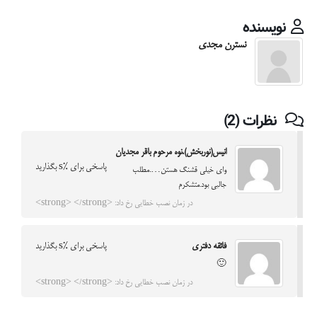
نویسنده
نسترن مجدی
نظرات (2)
انیس(نوربخش).نوه مرحوم باقر مجدیان
پاسخی برای %s بگذارید
وای خیلی قشنگ هستن….مطلب
جالبی بود.متشکرم
در زمان نصب خطایی رخ داد: <strong> </strong>
فائقه دفتری
پاسخی برای %s بگذارید
🙂
در زمان نصب خطایی رخ داد: <strong> </strong>