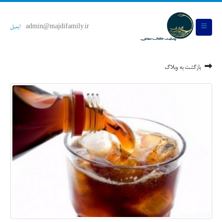
admin@majdifamily.ir
ایمیل
بازگشت به وبلاگ