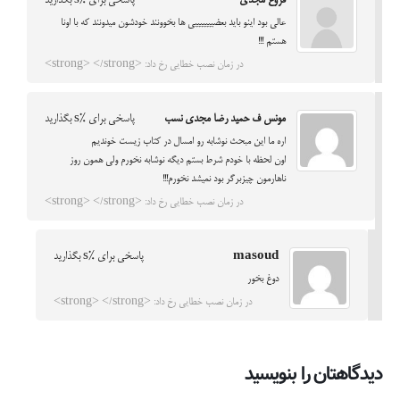
فروغ مجدی
پاسخی برای %s بگذارید
عالی بود اینو باید بعضیییییییی ها بخوونند خودشون میدونند که با اونا
هستم !!!
در زمان نصب خطایی رخ داد: <strong> </strong>
مونس ف حمید رضا مجدی نسب
پاسخی برای %s بگذارید
اره ما این مبحث نوشابه رو امسال در کتاب زیست خوندیم
اون لحظه با خودم شرط بستم دیگه نوشابه نخورم ولی همون روز
ناهارمون چیزبرگر بود نمیشد نخورم!!!
در زمان نصب خطایی رخ داد: <strong> </strong>
masoud
پاسخی برای %s بگذارید
دوغ بخور
در زمان نصب خطایی رخ داد: <strong> </strong>
دیدگاهتان را بنویسید