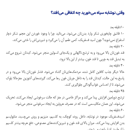
وقتی نوشابه سیاه می‌خورید چه اتفاقی می‌افتد؟
۱۰دقیقه بعد
۱۰ قاشق چایخوری شکر وارد بدن‌تان می‌شود. می‌دانید چرا با وجود خوردن این حجم شکر دچار
استفراغ نمی‌شوید؟ چون اسید فسفریک، کمی طعم آن را می‌گیرد و شیرینی‌اش را خنثی می‌کند.
۲۰ دقیقه بعد
قند خون‌تان بالا می‌رود و به ترشح ناگهانی و یک‌جای انسولین منجر می‌شود. کبدتان شروع می‌کند
به تبدیل قند به چربی تا قند خون، بیشتر از این بالا نرود.
۴۰ دقیقه بعد
حالا دیگر جذب کافئین کامل شده، مردمک‌های‌تان گشاد می‌شود، فشار خون‌تان بالا می‌رود و در
پاسخ به این حالت، کبدتان قند را به داخل جریان خون رها می‌کند. گیرنده‌های آدنوزین مغزحالا بلوک
می‌شوند تا از احساس خواب‌آلودگی جلوگیری کنند.
۴۵ دقیقه بعد
ترشح دوپامین افزایش پیدا می‌کند و مراکز خاصی در مغز که حالت سرخوشی ایجاد می‌کنند، تحریک
می‌شوند. این همان مکانیسمی است که در مصرف هروئین به ایجاد سرخوشی منجر می‌شود.
۶۰ دقیقه بعد
اسیدفسفریک موجود در نوشابه، داخل روده کوچک، به کلسیم، منیزیم و روی می‌چسبد. متابولیسم
بدن افزایش پیدا می‌کند. میزان بالای قند خون و شیرین‌کننده‌های مصنوعی، دفع هرچه بیشتر کلسیم
را از طریق ادرار باعث می‌شوند.